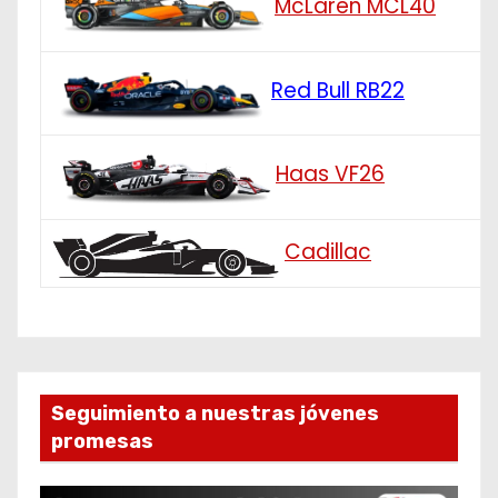
McLaren MCL40
Red Bull RB22
Haas VF26
Cadillac
Seguimiento a nuestras jóvenes
promesas