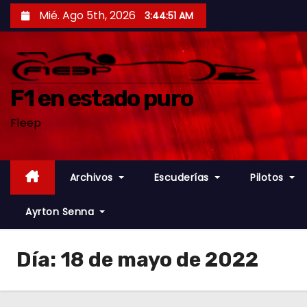
S
Mié. Ago 5th, 2026
3:44:52 AM
a
l
t
a
F1 en estado puro
r
F1eep
a
l
c
Archivos
Escuderías
Pilotos
o
n
Ayrton Senna
t
e
Día:
18 de mayo de 2022
n
i
d