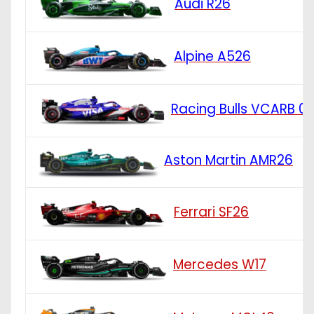
Audi R26
Alpine A526
Racing Bulls VCARB 0
Aston Martin AMR26
Ferrari SF26
Mercedes W17