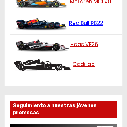
McLaren MCL40
Red Bull RB22
Haas VF26
Cadillac
Seguimiento a nuestras jóvenes
promesas