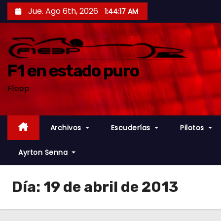
S
Jue. Ago 6th, 2026
1:44:18 AM
a
l
t
a
F1 en estado puro
r
F1eep
a
l
c
Archivos
Escuderías
Pilotos
o
n
Ayrton Senna
t
e
Día:
19 de abril de 2013
n
i
d