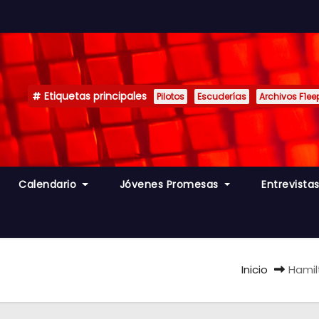
Etiquetas principales
Pilotos
Escuderías
Archivos F1ee
Calendario
Jóvenes Promesas
Entrevista
Inicio
Hamil