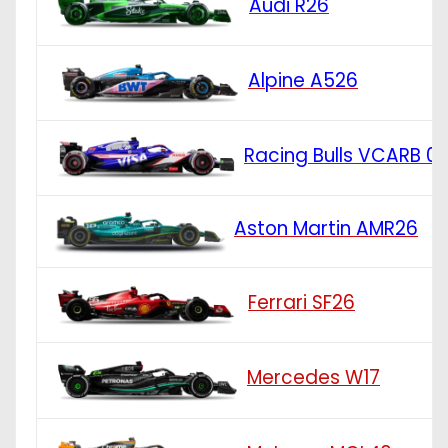
Audi R26
Alpine A526
Racing Bulls VCARB 0
Aston Martin AMR26
Ferrari SF26
Mercedes W17