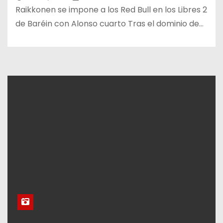
Raikkonen se impone a los Red Bull en los Libres 2
de Baréin con Alonso cuarto Tras el dominio de…