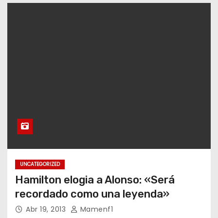
o
UNCATEGORIZED
Hamilton elogia a Alonso: «Será
recordado como una leyenda»
Abr 19, 2013
Mamenf1