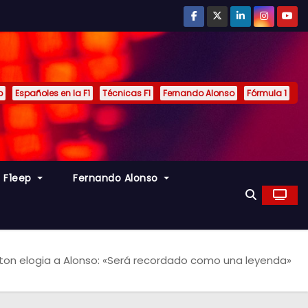
p
Españoles en la F1
Técnicas F1
Fernando Alonso
Fórmula 1
s F1eep
Fernando Alonso
ton elogia a Alonso: «Será recordado como una leyenda»