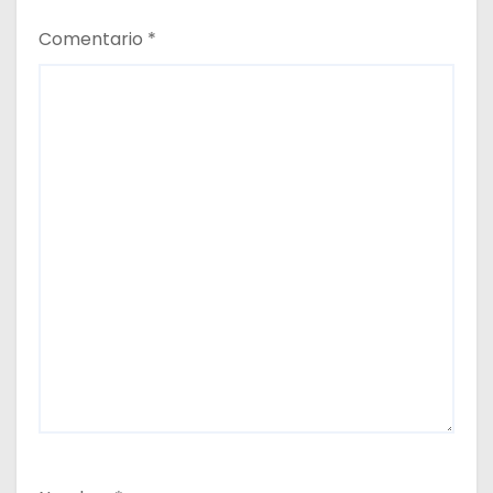
s
Comentario
*