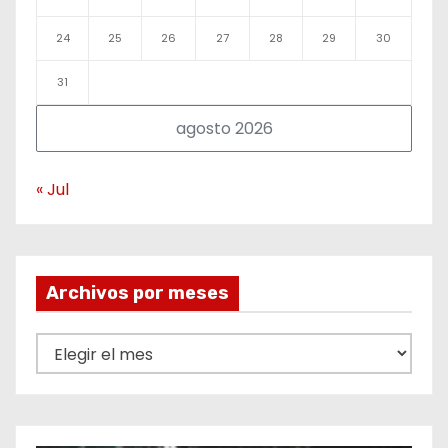
24
25
26
27
28
29
30
31
agosto 2026
« Jul
Archivos por meses
A
r
c
h