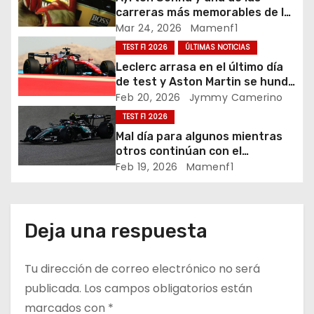
ó
carreras más memorables de la
historia de la Fórmula 1 en
Mar 24, 2026
Mamenf1
n
Suzuka 1988 / Previo GP Japón
TEST F1 2026
ÚLTIMAS NOTICIAS
d
Leclerc arrasa en el último día
de test y Aston Martin se hunde
e
antes del inicio del Mundial /
Feb 20, 2026
Jymmy Camerino
Test F1 Bahréin crónica día
TEST F1 2026
e
Mal día para algunos mientras
otros continúan con el
n
aprendizaje y gran sorpresa de
Feb 19, 2026
Mamenf1
Audi / Test F1 Bahréin crónica
t
penúltimo día – Vídeos
r
Deja una respuesta
a
Tu dirección de correo electrónico no será
d
publicada.
Los campos obligatorios están
a
marcados con
*