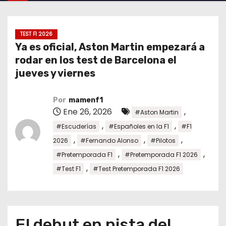
o
TEST F1 2026
Ya es oficial, Aston Martin empezará a
rodar en los test de Barcelona el
jueves y viernes
Por
mamenf1
Ene 26, 2026
,
#Aston Martin
,
,
#Escuderías
#Españoles en la F1
#F1
,
,
,
2026
#Fernando Alonso
#Pilotos
,
,
#Pretemporada F1
#Pretemporada F1 2026
,
#Test F1
#Test Pretemporada F1 2026
El debut en pista del