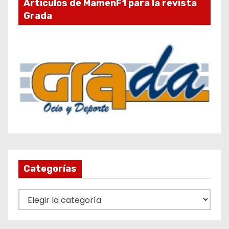
Articulos de MamenF1 para la revista
Grada
Categorías
C
a
t