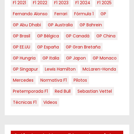
F1 2021
F1 2022
F1 2023
F1 2024
F1 2025
Fernando Alonso
Ferrari
Fórmula 1
GP
GP Abu Dhabi
GP Australia
GP Bahrein
GP Brasil
GP Bélgica
GP Canadá
GP China
GP EE.UU
GP España
GP Gran Bretaña
GP Hungria
GP Italia
GP Japon
GP Monaco
GP Singapur
Lewis Hamilton
McLaren-Honda
Mercedes
Normativa F1
Pilotos
Pretemporada F1
Red Bull
Sebastian Vettel
Técnicas F1
Videos