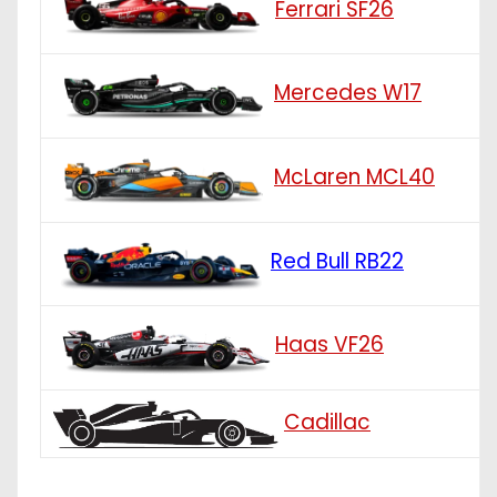
Ferrari SF26
Mercedes W17
McLaren MCL40
Red Bull RB22
Haas VF26
Cadillac