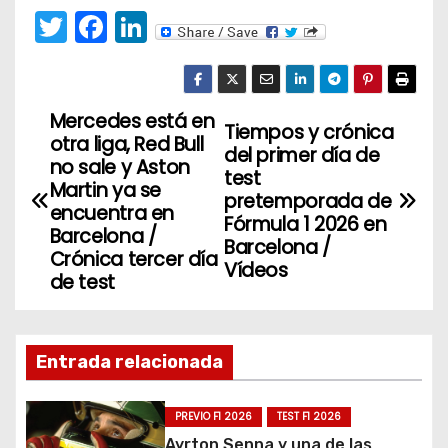
T
F
Li
w
a
n
itt
c
k
er
e
e
Mercedes está en
N
Tiempos y crónica
otra liga, Red Bull
b
dI
del primer día de
a
no sale y Aston
o
n
test
Martin ya se
pretemporada de
v
o
encuentra en
Fórmula 1 2026 en
Barcelona /
k
Barcelona /
e
Crónica tercer día
Vídeos
de test
g
a
Entrada relacionada
c
i
PREVIO F1 2026
TEST F1 2026
Ayrton Senna y una de las