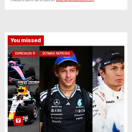
Creado a partir de la obra en
www.f1enestadopuro.com
You missed
ESPECIALES F1
ÚLTIMAS NOTICIAS