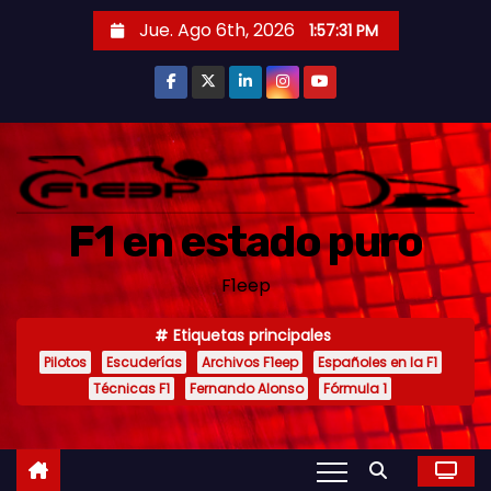
S
Jue. Ago 6th, 2026
1:57:32 PM
a
l
t
a
r
a
F1 en estado puro
l
c
F1eep
o
n
Etiquetas principales
t
Pilotos
Escuderías
Archivos F1eep
Españoles en la F1
e
Técnicas F1
Fernando Alonso
Fórmula 1
n
i
d