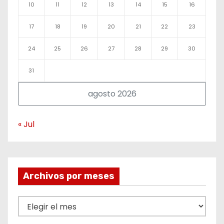
10
11
12
13
14
15
16
17
18
19
20
21
22
23
24
25
26
27
28
29
30
31
agosto 2026
« Jul
Archivos por meses
A
r