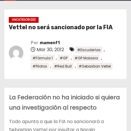
o
UNCATEGORIZED
Vettel no será sancionado por la FIA
Por
mamenf1
Mar 30, 2012
,
#Escuderías
,
,
,
#Fórmula 1
#GP
#GP Malasia
,
,
#Pilotos
#Red Bull
#Sebastian Vettel
La Federación no ha iniciado si quiera
una investigación al respecto
Todo apunta a que la FIA no sancionará a
Sebastian Vettel por insultar a Narain