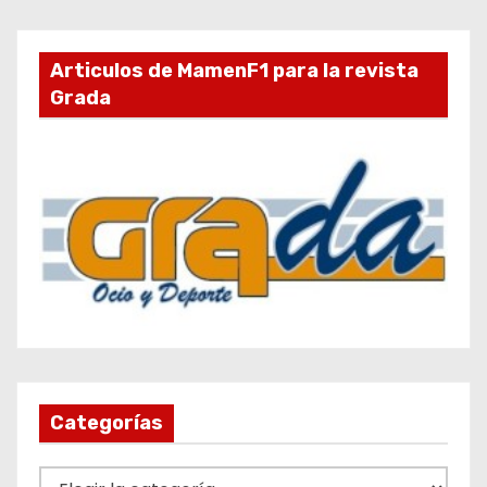
Articulos de MamenF1 para la revista
Grada
Categorías
C