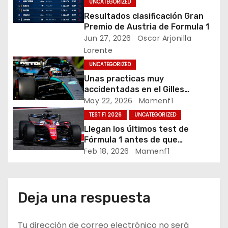
i
UNCATEGORIZED
Resultados clasificación Gran
ó
Premio de Austria de Formula 1
Jun 27, 2026
Oscar Arjonilla
n
Lorente
d
UNCATEGORIZED
Unas practicas muy
e
accidentadas en el Gilles
Villeneuve deja a Fernando en
May 22, 2026
Mamenf1
e
buena posición, ¿será real?… /
TEST F1 2026
UNCATEGORIZED
Crónica libes 1 GP Canadá
n
Llegan los últimos test de
Fórmula 1 antes de que
t
comience la nueva temporada
Feb 18, 2026
Mamenf1
2026 / Crónica de esta mañana
r
en Bharéin
a
Deja una respuesta
d
Tu dirección de correo electrónico no será