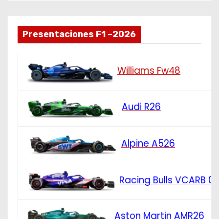
Presentaciones F1 ~2026
Williams Fw48
Audi R26
Alpine A526
Racing Bulls VCARB 0
Aston Martin AMR26