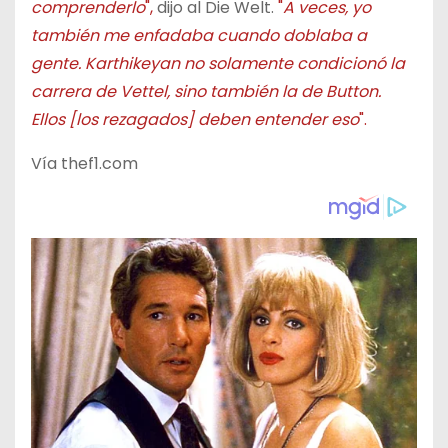
comprenderlo
",
dijo al Die Welt.
"
A veces, yo
también me enfadaba cuando doblaba a
gente. Karthikeyan no solamente condicionó la
carrera de Vettel, sino también la de Button.
Ellos [los rezagados] deben entender eso
".
Vía thef1.com