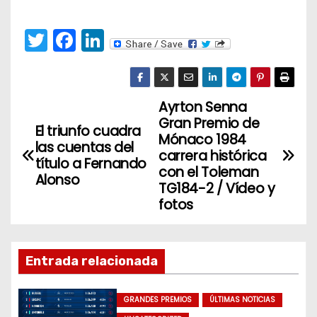
T
F
Li
w
a
n
itt
c
k
er
e
e
Ayrton Senna
N
Gran Premio de
b
dI
El triunfo cuadra
a
Mónaco 1984
o
n
las cuentas del
carrera histórica
título a Fernando
v
o
con el Toleman
Alonso
TG184-2 / Vídeo y
k
e
fotos
g
a
Entrada relacionada
c
GRANDES PREMIOS
ÚLTIMAS NOTICIAS