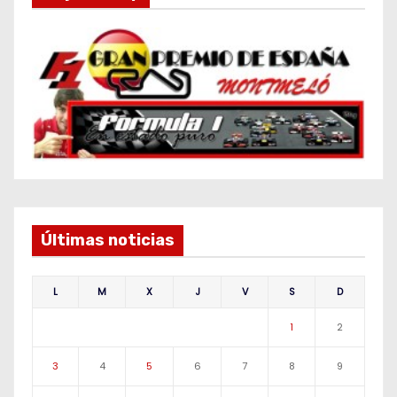
Últimas noticias
L
M
X
J
V
S
D
1
2
3
4
5
6
7
8
9