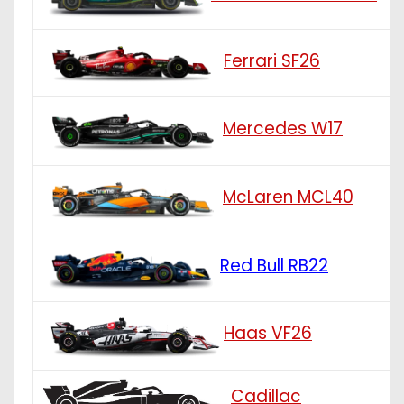
Ferrari SF26
Mercedes W17
McLaren MCL40
Red Bull RB22
Haas VF26
Cadillac