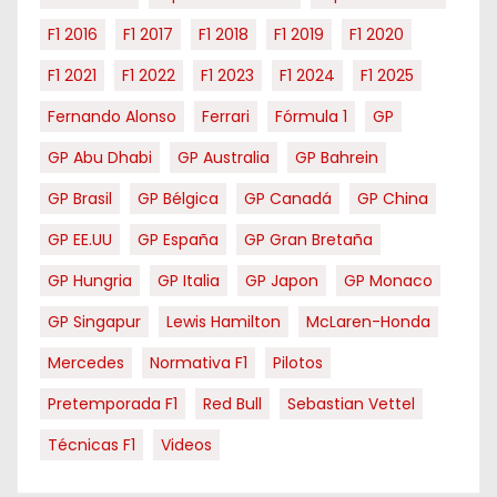
F1 2016
F1 2017
F1 2018
F1 2019
F1 2020
F1 2021
F1 2022
F1 2023
F1 2024
F1 2025
Fernando Alonso
Ferrari
Fórmula 1
GP
GP Abu Dhabi
GP Australia
GP Bahrein
GP Brasil
GP Bélgica
GP Canadá
GP China
GP EE.UU
GP España
GP Gran Bretaña
GP Hungria
GP Italia
GP Japon
GP Monaco
GP Singapur
Lewis Hamilton
McLaren-Honda
Mercedes
Normativa F1
Pilotos
Pretemporada F1
Red Bull
Sebastian Vettel
Técnicas F1
Videos