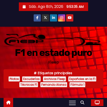
S
Sáb. Ago 8th, 2026
9:53:36 AM
a
l
t
a
r
a
F1 en estado puro
l
c
F1eep
o
n
Etiquetas principales
t
Pilotos
Escuderías
Archivos F1eep
Españoles en la F1
e
Técnicas F1
Fernando Alonso
Fórmula 1
n
i
d