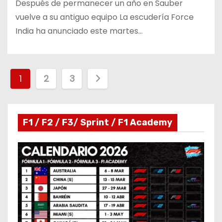
Después de permanecer un año en Sauber
vuelve a su antiguo equipo La escudería Force
India ha anunciado este martes…
P
1
2
3
a
g
F1 / F2 / F3/ Sprint / F1 Academy
i
n
a
c