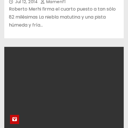
Jul 12, 2014
Mamenf1
Roberto Merhi firma el cuarto puesto a tan sólo
82 milésimas La niebla matutina y una pista
húmeda y fría…