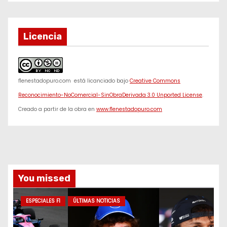
Licencia
f1enestadopuro.com
está licanciado bajo
Creative Commons
Reconocimiento-NoComercial-SinObraDerivada 3.0 Unported License
.
Creado a partir de la obra en
www.f1enestadopuro.com
You missed
ESPECIALES F1
ÚLTIMAS NOTICIAS