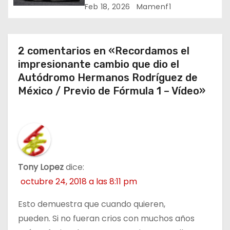
n
comience la nueva temporada
Feb 18, 2026
Mamenf1
2026 / Crónica de esta mañana
t
en Bharéin
r
2 comentarios en «Recordamos el
impresionante cambio que dio el
a
Autódromo Hermanos Rodríguez de
México / Previo de Fórmula 1 – Vídeo»
d
a
s
Tony Lopez
dice:
octubre 24, 2018 a las 8:11 pm
Esto demuestra que cuando quieren,
pueden. Si no fueran crios con muchos años