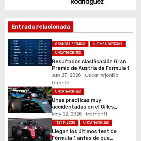
v
o
Rodrídguez
k
e
g
Entrada relacionada
a
GRANDES PREMIOS
ÚLTIMAS NOTICIAS
c
UNCATEGORIZED
Resultados clasificación Gran
i
Premio de Austria de Formula 1
Jun 27, 2026
Oscar Arjonilla
ó
Lorente
n
UNCATEGORIZED
Unas practicas muy
d
accidentadas en el Gilles
Villeneuve deja a Fernando en
May 22, 2026
Mamenf1
e
buena posición, ¿será real?… /
TEST F1 2026
UNCATEGORIZED
Crónica libes 1 GP Canadá
e
Llegan los últimos test de
Fórmula 1 antes de que