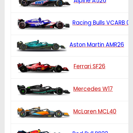
Alpine A526
Racing Bulls VCARB 0
Aston Martin AMR26
Ferrari SF26
Mercedes W17
McLaren MCL40