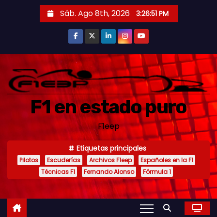
S
Sáb. Ago 8th, 2026
3:26:53 PM
a
l
t
a
r
a
F1 en estado puro
l
c
F1eep
o
n
Etiquetas principales
t
Pilotos
Escuderías
Archivos F1eep
Españoles en la F1
e
Técnicas F1
Fernando Alonso
Fórmula 1
n
i
d