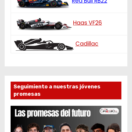
Red Bull RB22
Haas VF26
Cadillac
Seguimiento a nuestras jóvenes
promesas