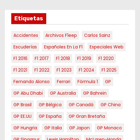
e
s
e
Etiquetas
s
Accidentes
Archivos F1eep
Carlos Sainz
Escuderías
Españoles En La F1
Especiales Web
F1 2016
F1 2017
F1 2018
F1 2019
F1 2020
F1 2021
F1 2022
F1 2023
F1 2024
F1 2025
Fernando Alonso
Ferrari
Fórmula 1
GP
GP Abu Dhabi
GP Australia
GP Bahrein
GP Brasil
GP Bélgica
GP Canadá
GP China
GP EE.UU
GP España
GP Gran Bretaña
GP Hungria
GP Italia
GP Japon
GP Monaco
GP Singapur
Lewis Hamilton
McLaren-Honda