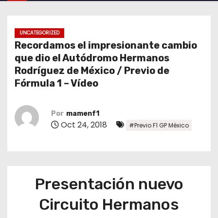
o
UNCATEGORIZED
Recordamos el impresionante cambio
que dio el Autódromo Hermanos
Rodríguez de México / Previo de
Fórmula 1 – Vídeo
Por
mamenf1
Oct 24, 2018
#Previo F1 GP México
Presentación nuevo
Circuito Hermanos