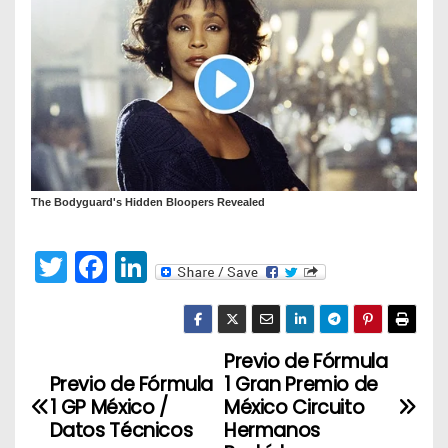
T
F
Li
w
a
n
itt
c
k
er
e
e
Previo de Fórmula
N
Previo de Fórmula
1 Gran Premio de
b
dI
a
1 GP México /
México Circuito
o
n
Datos Técnicos
Hermanos