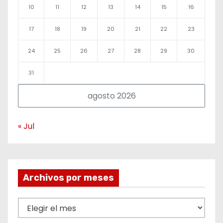
10
11
12
13
14
15
16
17
18
19
20
21
22
23
24
25
26
27
28
29
30
31
agosto 2026
« Jul
Archivos por meses
A
r