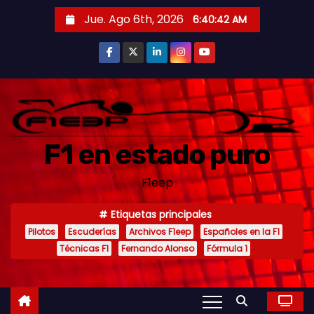
S
Jue. Ago 6th, 2026
6:40:43 AM
a
l
t
a
r
a
F1 en estado puro
l
c
F1eep
o
n
Etiquetas principales
t
Pilotos
Escuderías
Archivos F1eep
Españoles en la F1
e
Técnicas F1
Fernando Alonso
Fórmula 1
n
i
d