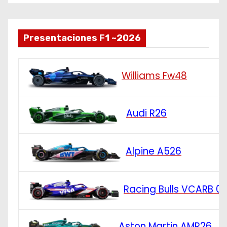
Presentaciones F1 ~2026
Williams Fw48
Audi R26
Alpine A526
Racing Bulls VCARB 0
Aston Martin AMR26