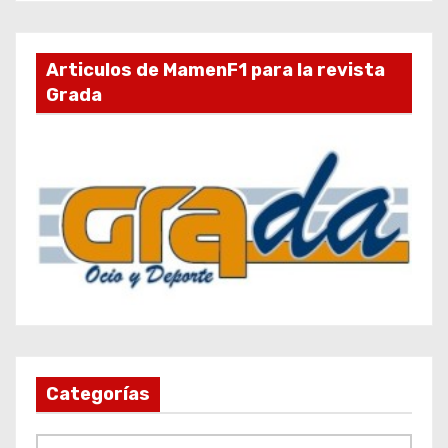
Articulos de MamenF1 para la revista
Grada
Categorías
C