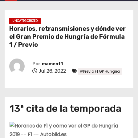
o
UNCATEGORIZED
Horarios, retransmisiones y dónde ver
el Gran Premio de Hungría de Fórmula
1 / Previo
Por
mamenf1
Jul 26, 2022
#Previo F1 GP Hungria
13ª cita de la temporada