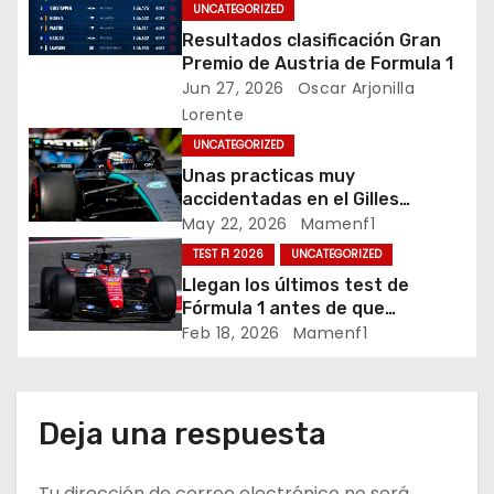
c
UNCATEGORIZED
Resultados clasificación Gran
i
Premio de Austria de Formula 1
Jun 27, 2026
Oscar Arjonilla
ó
Lorente
n
UNCATEGORIZED
Unas practicas muy
d
accidentadas en el Gilles
Villeneuve deja a Fernando en
May 22, 2026
Mamenf1
e
buena posición, ¿será real?… /
TEST F1 2026
UNCATEGORIZED
Crónica libes 1 GP Canadá
e
Llegan los últimos test de
Fórmula 1 antes de que
n
comience la nueva temporada
Feb 18, 2026
Mamenf1
2026 / Crónica de esta mañana
t
en Bharéin
r
Deja una respuesta
a
Tu dirección de correo electrónico no será