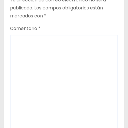
d
publicada.
Los campos obligatorios están
marcados con
*
a
Comentario
*
s