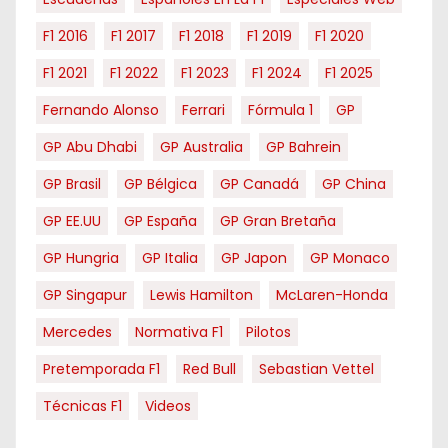
F1 2016
F1 2017
F1 2018
F1 2019
F1 2020
F1 2021
F1 2022
F1 2023
F1 2024
F1 2025
Fernando Alonso
Ferrari
Fórmula 1
GP
GP Abu Dhabi
GP Australia
GP Bahrein
GP Brasil
GP Bélgica
GP Canadá
GP China
GP EE.UU
GP España
GP Gran Bretaña
GP Hungria
GP Italia
GP Japon
GP Monaco
GP Singapur
Lewis Hamilton
McLaren-Honda
Mercedes
Normativa F1
Pilotos
Pretemporada F1
Red Bull
Sebastian Vettel
Técnicas F1
Videos