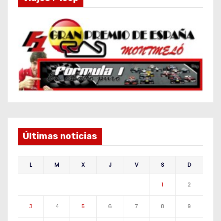
Últimas noticias
L
M
X
J
V
S
D
1
2
3
4
5
6
7
8
9