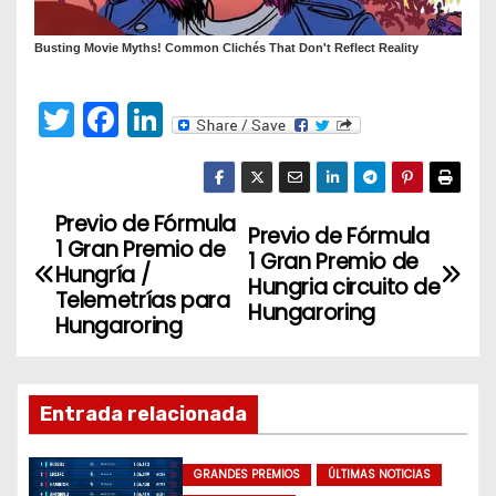
T
F
Li
w
a
n
itt
c
k
er
e
e
Previo de Fórmula
N
Previo de Fórmula
1 Gran Premio de
b
dI
1 Gran Premio de
a
Hungría /
o
n
Hungria circuito de
Telemetrías para
Hungaroring
v
o
Hungaroring
k
e
g
Entrada relacionada
a
GRANDES PREMIOS
ÚLTIMAS NOTICIAS