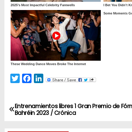
T
F
Li
w
a
n
itt
c
k
er
e
e
Entrenamientos libres 1 Gran Premio de Fór
N
Bahréin 2023 / Crónica
b
dI
a
o
n