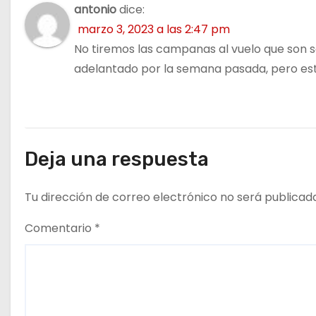
n
antonio
dice:
marzo 3, 2023 a las 2:47 pm
t
No tiremos las campanas al vuelo que son s
r
adelantado por la semana pasada, pero est
a
d
Deja una respuesta
a
s
Tu dirección de correo electrónico no será publicad
Comentario
*