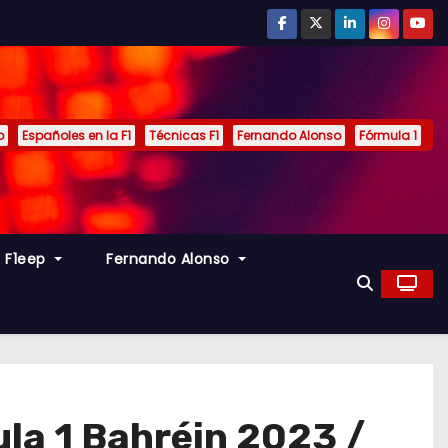
p
Españoles en la F1
Técnicas F1
Fernando Alonso
Fórmula 1
s F1eep
Fernando Alonso
la 1 Bahréin 2023 /