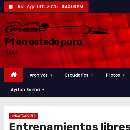
S
Jue. Ago 6th, 2026
11:40:04 PM
a
l
t
a
F1 en estado puro
r
F1eep
a
l
c
Archivos
Escuderías
Pilotos
o
n
Ayrton Senna
t
e
n
UNCATEGORIZED
i
Entrenamientos libres
d