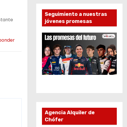
Seguimiento a nuestras
stante
jóvenes promesas
ponder
Agencia Alquiler de
Chófer