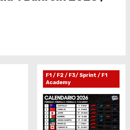
F1 / F2 / F3/ Sprint / F1
Academy