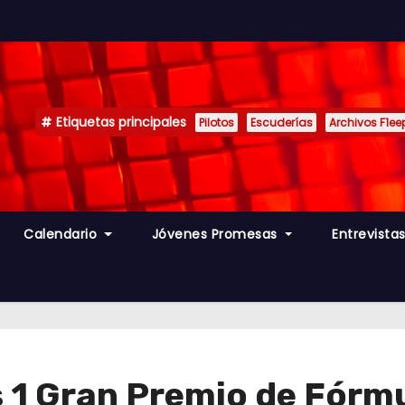
Etiquetas principales
Pilotos
Escuderías
Archivos F1ee
Calendario
Jóvenes Promesas
Entrevista
 1 Gran Premio de Fórmu