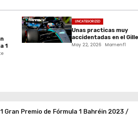
UNCATEGORIZED
Unas practicas muy
accidentadas en el Gill
an
Villeneuve deja a Fernando en
May 22, 2026
Mamenf1
a 1
buena posición, ¿será r
te
Crónica libes 1 GP Cana
da
ana
1 Gran Premio de Fórmula 1 Bahréin 2023 /