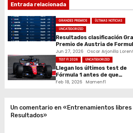
v
o
Entrada relacionada
k
e
GRANDES PREMIOS
ÚLTIMAS NOTICIAS
g
UNCATEGORIZED
a
Resultados clasificación Gr
Premio de Austria de Formul
c
Jun 27, 2026
Oscar Arjonilla Loren
TEST F1 2026
UNCATEGORIZED
i
Llegan los últimos test de
ó
Fórmula 1 antes de que
comience la nueva tempora
Feb 18, 2026
Mamenf1
n
2026 / Crónica de esta mañ
en Bharéin
d
Un comentario en «Entrenamientos libres 
e
Resultados»
e