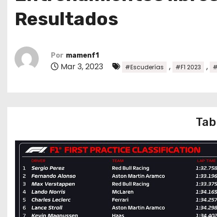
o
Resultados
Por
mamenf1
Mar 3, 2023
,
,
#Escuderías
#F1 2023
#
Tab