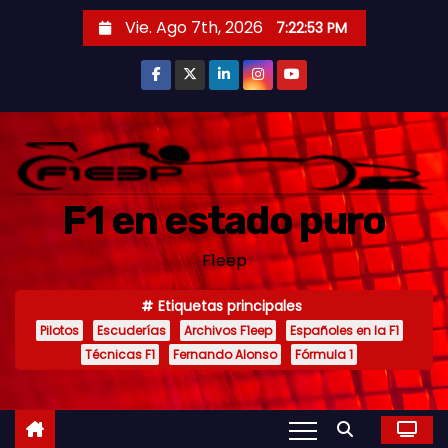
S
Vie. Ago 7th, 2026
7:22:54 PM
a
l
t
a
r
a
F1 en estado puro
l
c
F1eep
o
n
Etiquetas principales
t
Pilotos
Escuderías
Archivos F1eep
Españoles en la F1
e
Técnicas F1
Fernando Alonso
Fórmula 1
n
i
d