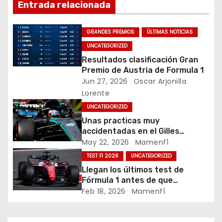
Entrada relacionada
a
c
GRANDES PREMIOS
ÚLTIMAS NOTICIAS
UNCATEGORIZED
i
Resultados clasificación Gran
Premio de Austria de Formula 1
ó
Jun 27, 2026
Oscar Arjonilla
Lorente
n
UNCATEGORIZED
d
Unas practicas muy
accidentadas en el Gilles
e
Villeneuve deja a Fernando en
May 22, 2026
Mamenf1
buena posición, ¿será real?… /
TEST F1 2026
UNCATEGORIZED
e
Crónica libes 1 GP Canadá
Llegan los últimos test de
n
Fórmula 1 antes de que
comience la nueva temporada
Feb 18, 2026
Mamenf1
t
2026 / Crónica de esta mañana
en Bharéin