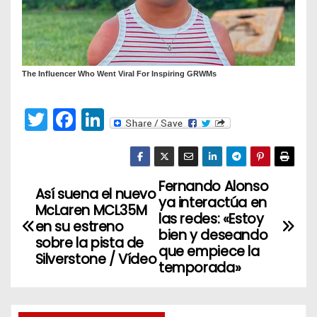
T
F
Li
w
a
n
itt
c
k
er
e
e
Fernando Alonso
N
Así suena el nuevo
ya interactúa en
b
dI
McLaren MCL35M
a
las redes: «Estoy
o
n
en su estreno
bien y deseando
sobre la pista de
v
o
que empiece la
Silverstone / Vídeo
temporada»
k
e
g