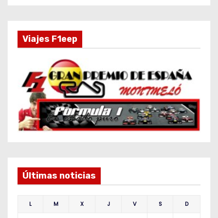
Viajes F1eep
Últimas noticias
L
M
X
J
V
S
D