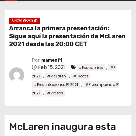
o
UNCATEGORIZED
Arranca la primera presentación:
Sigue aquí la presentación de McLaren
2021 desde las 20:00 CET
Por
mamenf1
Feb 15, 2021
,
#Escuderías
#F1
,
,
,
2021
#McLaren
#Pilotos
,
#Presentaciones F1 2021
#Pretemporada F1
,
2021
#Videos
McLaren inaugura esta