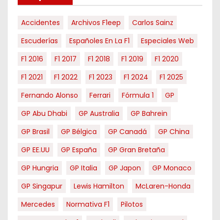
s
Accidentes
Archivos F1eep
Carlos Sainz
Escuderías
Españoles En La F1
Especiales Web
F1 2016
F1 2017
F1 2018
F1 2019
F1 2020
F1 2021
F1 2022
F1 2023
F1 2024
F1 2025
Fernando Alonso
Ferrari
Fórmula 1
GP
GP Abu Dhabi
GP Australia
GP Bahrein
GP Brasil
GP Bélgica
GP Canadá
GP China
GP EE.UU
GP España
GP Gran Bretaña
GP Hungria
GP Italia
GP Japon
GP Monaco
GP Singapur
Lewis Hamilton
McLaren-Honda
Mercedes
Normativa F1
Pilotos