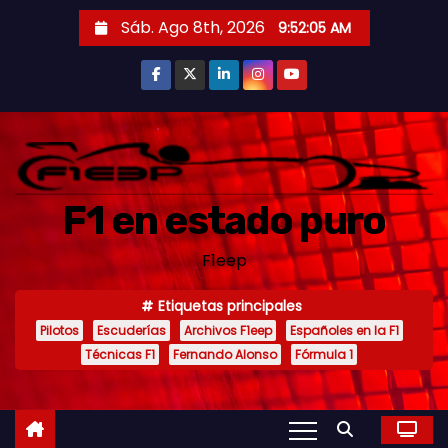
S
Sáb. Ago 8th, 2026
9:52:07 AM
a
l
t
a
r
a
F1 en estado puro
l
c
F1eep
o
n
Etiquetas principales
t
Pilotos
Escuderías
Archivos F1eep
Españoles en la F1
e
Técnicas F1
Fernando Alonso
Fórmula 1
n
i
d