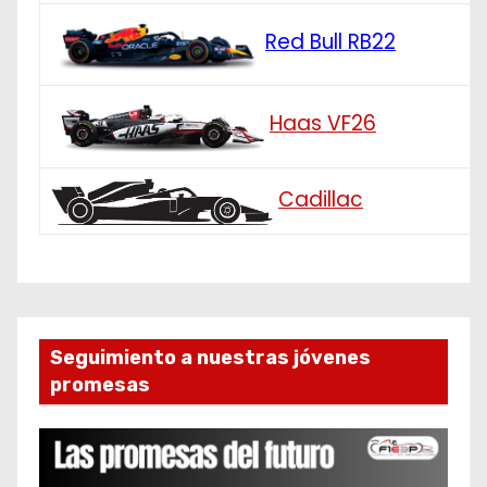
Red Bull RB22
Haas VF26
Cadillac
Seguimiento a nuestras jóvenes
promesas