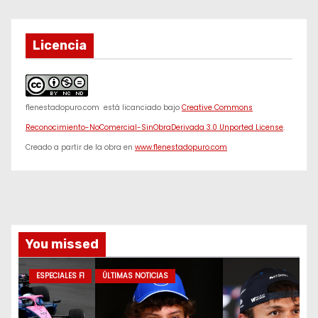
Licencia
f1enestadopuro.com
está licanciado bajo
Creative Commons
Reconocimiento-NoComercial-SinObraDerivada 3.0 Unported License
.
Creado a partir de la obra en
www.f1enestadopuro.com
You missed
ESPECIALES F1
ÚLTIMAS NOTICIAS