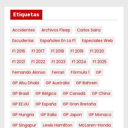
s
e
Etiquetas
s
Accidentes
Archivos F1eep
Carlos Sainz
Escuderías
Españoles En La F1
Especiales Web
F1 2016
F1 2017
F1 2018
F1 2019
F1 2020
F1 2021
F1 2022
F1 2023
F1 2024
F1 2025
Fernando Alonso
Ferrari
Fórmula 1
GP
GP Abu Dhabi
GP Australia
GP Bahrein
GP Brasil
GP Bélgica
GP Canadá
GP China
GP EE.UU
GP España
GP Gran Bretaña
GP Hungria
GP Italia
GP Japon
GP Monaco
GP Singapur
Lewis Hamilton
McLaren-Honda