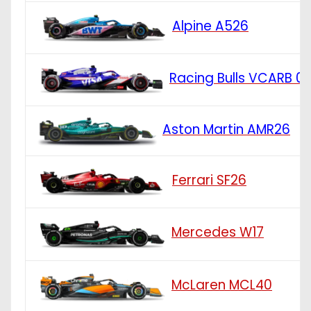
Alpine A526
Racing Bulls VCARB 0
Aston Martin AMR26
Ferrari SF26
Mercedes W17
McLaren MCL40