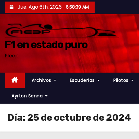
S
Jue. Ago 6th, 2026
6:58:40 AM
a
l
t
a
F1 en estado puro
r
F1eep
a
l
c
Archivos
Escuderías
Pilotos
o
n
Ayrton Senna
t
e
Día:
25 de octubre de 2024
n
i
d