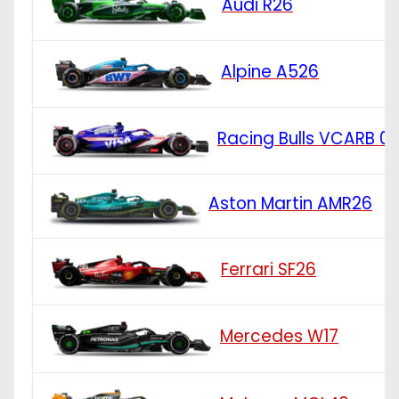
Audi R26
Alpine A526
Racing Bulls VCARB 0
Aston Martin AMR26
Ferrari SF26
Mercedes W17