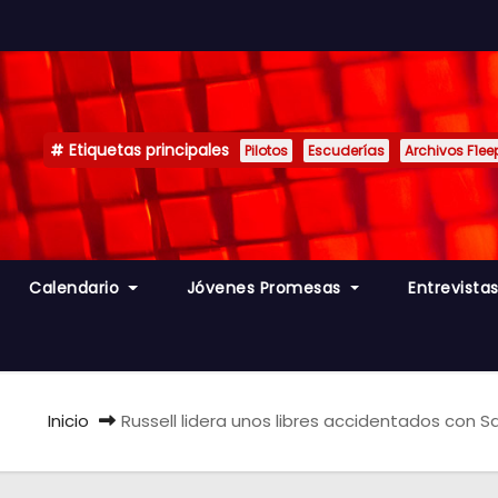
Etiquetas principales
Pilotos
Escuderías
Archivos F1ee
Calendario
Jóvenes Promesas
Entrevista
Inicio
Russell lidera unos libres accidentados con 