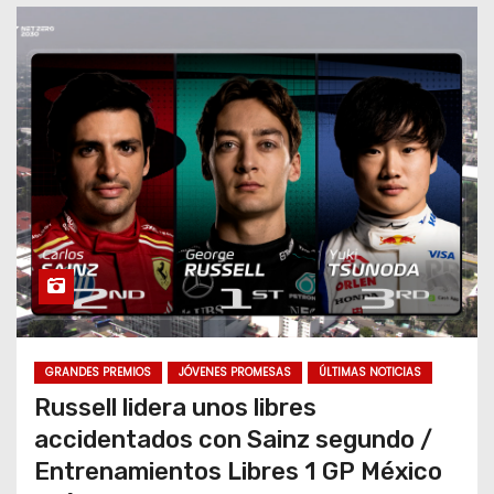
o
GRANDES PREMIOS
JÓVENES PROMESAS
ÚLTIMAS NOTICIAS
Russell lidera unos libres
accidentados con Sainz segundo /
Entrenamientos Libres 1 GP México