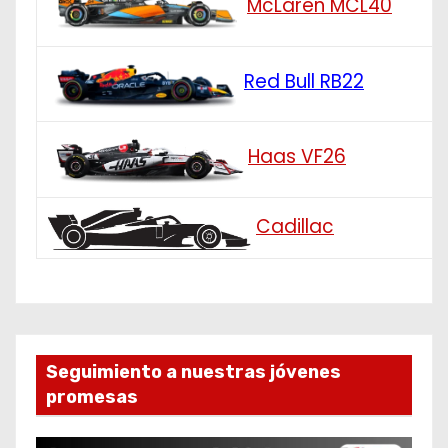
McLaren MCL40
Red Bull RB22
Haas VF26
Cadillac
Seguimiento a nuestras jóvenes
promesas