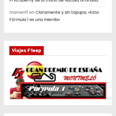
F1 Academy de la mano de Natalia Granada
mamenf1
en
Claramente y sin tapujos; «Esta
Fórmula 1 es una mierda»
Viajes F1eep