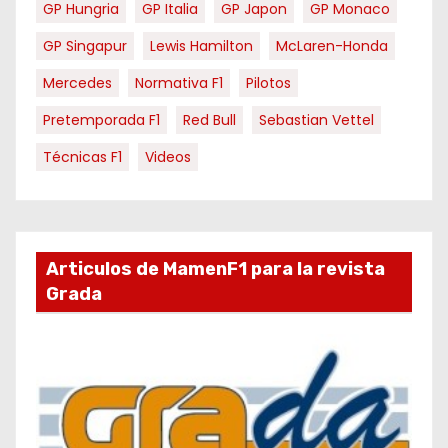
GP Hungria
GP Italia
GP Japon
GP Monaco
GP Singapur
Lewis Hamilton
McLaren-Honda
Mercedes
Normativa F1
Pilotos
Pretemporada F1
Red Bull
Sebastian Vettel
Técnicas F1
Videos
Articulos de MamenF1 para la revista
Grada