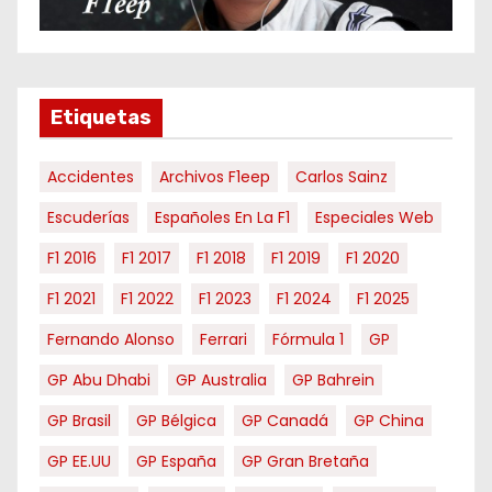
m
e
s
e
Etiquetas
s
Accidentes
Archivos F1eep
Carlos Sainz
Escuderías
Españoles En La F1
Especiales Web
F1 2016
F1 2017
F1 2018
F1 2019
F1 2020
F1 2021
F1 2022
F1 2023
F1 2024
F1 2025
Fernando Alonso
Ferrari
Fórmula 1
GP
GP Abu Dhabi
GP Australia
GP Bahrein
GP Brasil
GP Bélgica
GP Canadá
GP China
GP EE.UU
GP España
GP Gran Bretaña