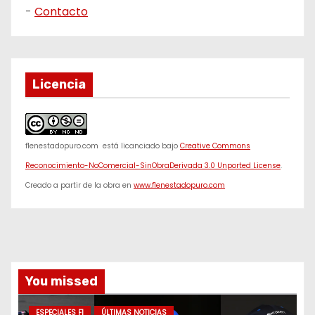
-
Contacto
Licencia
f1enestadopuro.com
está licanciado bajo
Creative Commons
Reconocimiento-NoComercial-SinObraDerivada 3.0 Unported License
.
Creado a partir de la obra en
www.f1enestadopuro.com
You missed
ESPECIALES F1
ÚLTIMAS NOTICIAS