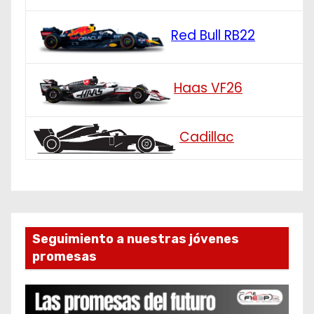
Red Bull RB22
Haas VF26
Cadillac
Seguimiento a nuestras jóvenes
promesas