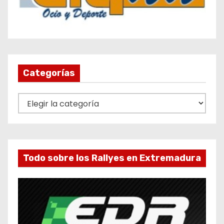
Categorías
C
a
t
e
g
Todo sobre los Rallyes en Extremadura
o
r
í
a