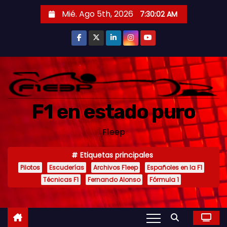
S
Mié. Ago 5th, 2026
7:30:03 AM
a
l
t
a
r
a
F1 en estado puro
l
c
F1eep
o
n
Etiquetas principales
t
Pilotos
Escuderías
Archivos F1eep
Españoles en la F1
e
Técnicas F1
Fernando Alonso
Fórmula 1
n
i
d