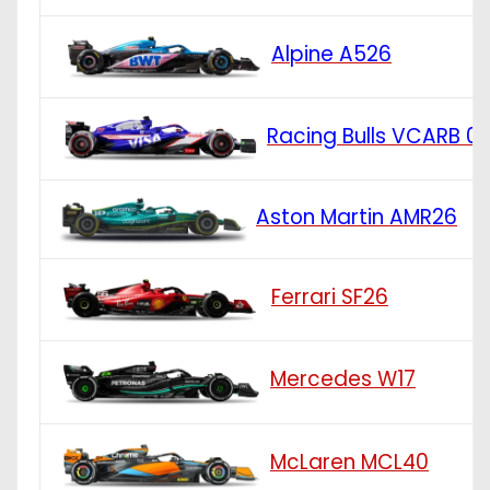
Alpine A526
Racing Bulls VCARB 0
Aston Martin AMR26
Ferrari SF26
Mercedes W17
McLaren MCL40