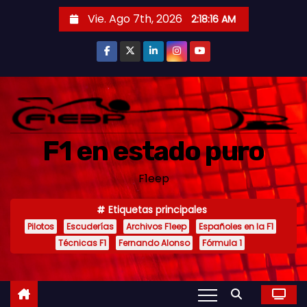
S
Vie. Ago 7th, 2026
2:18:18 AM
a
l
t
a
r
a
F1 en estado puro
l
c
F1eep
o
n
Etiquetas principales
t
Pilotos
Escuderías
Archivos F1eep
Españoles en la F1
e
Técnicas F1
Fernando Alonso
Fórmula 1
n
i
d