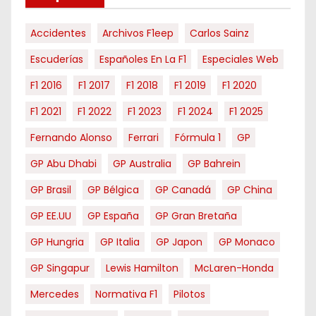
s
Accidentes
Archivos F1eep
Carlos Sainz
Escuderías
Españoles En La F1
Especiales Web
F1 2016
F1 2017
F1 2018
F1 2019
F1 2020
F1 2021
F1 2022
F1 2023
F1 2024
F1 2025
Fernando Alonso
Ferrari
Fórmula 1
GP
GP Abu Dhabi
GP Australia
GP Bahrein
GP Brasil
GP Bélgica
GP Canadá
GP China
GP EE.UU
GP España
GP Gran Bretaña
GP Hungria
GP Italia
GP Japon
GP Monaco
GP Singapur
Lewis Hamilton
McLaren-Honda
Mercedes
Normativa F1
Pilotos