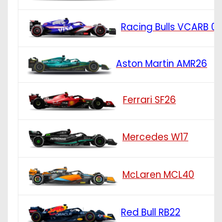
Racing Bulls VCARB 0
Aston Martin AMR26
Ferrari SF26
Mercedes W17
McLaren MCL40
Red Bull RB22