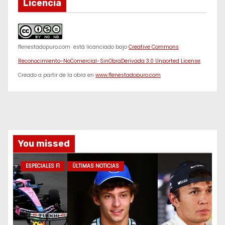
Licencia
f1enestadopuro.com
está licanciado bajo
Creative Commons
Reconocimiento-NoComercial-SinObraDerivada 3.0 Unported License
.
Creado a partir de la obra en
www.f1enestadopuro.com
You missed
ESPECIALES F1
ÚLTIMAS NOTICIAS