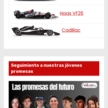
Haas VF26
Cadillac
Seguimiento a nuestras jóvenes
promesas