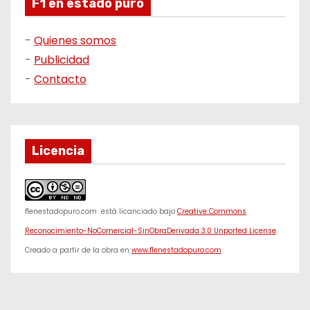
F1 en estado puro
-
Quienes somos
-
Publicidad
-
Contacto
Licencia
f1enestadopuro.com
está licanciado bajo
Creative Commons
Reconocimiento-NoComercial-SinObraDerivada 3.0 Unported License
.
Creado a partir de la obra en
www.f1enestadopuro.com