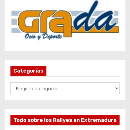
Categorías
C
a
t
e
g
Todo sobre los Rallyes en Extremadura
o