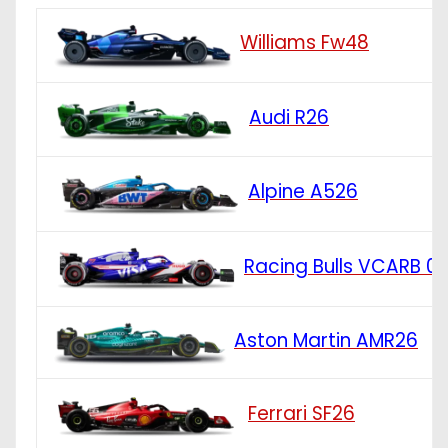
Williams Fw48
Audi R26
Alpine A526
Racing Bulls VCARB 0
Aston Martin AMR26
Ferrari SF26