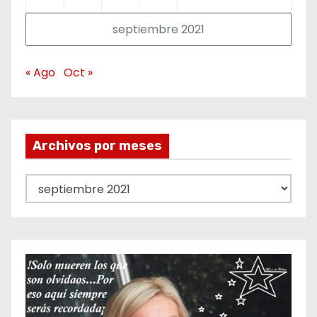
septiembre 2021
« Ago
Oct »
Archivos por meses
A
r
c
h
i
v
o