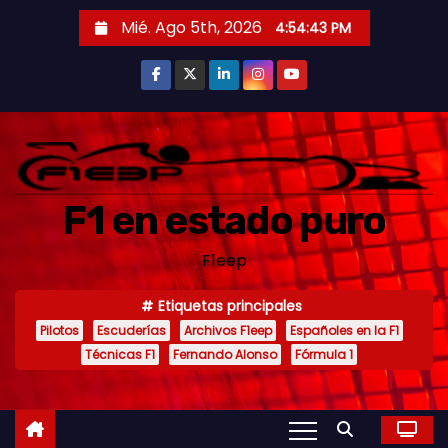
S
Mié. Ago 5th, 2026
4:54:45 PM
a
l
t
a
r
a
F1 en estado puro
l
c
F1eep
o
n
Etiquetas principales
t
Pilotos
Escuderías
Archivos F1eep
Españoles en la F1
e
Técnicas F1
Fernando Alonso
Fórmula 1
n
i
d