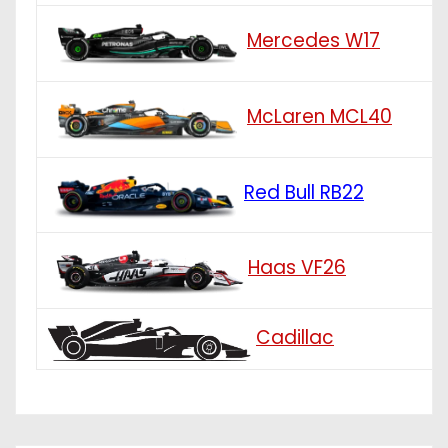
Mercedes W17
McLaren MCL40
Red Bull RB22
Haas VF26
Cadillac