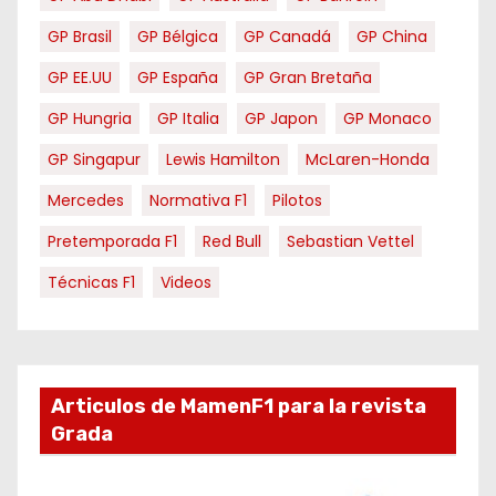
GP Brasil
GP Bélgica
GP Canadá
GP China
GP EE.UU
GP España
GP Gran Bretaña
GP Hungria
GP Italia
GP Japon
GP Monaco
GP Singapur
Lewis Hamilton
McLaren-Honda
Mercedes
Normativa F1
Pilotos
Pretemporada F1
Red Bull
Sebastian Vettel
Técnicas F1
Videos
Articulos de MamenF1 para la revista
Grada