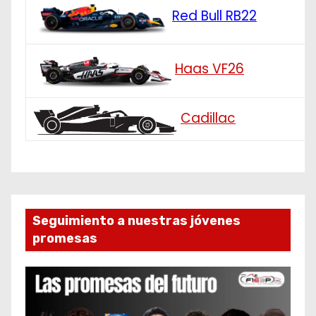
Red Bull RB22
Haas VF26
Cadillac
Seguimiento a nuestras jóvenes
promesas