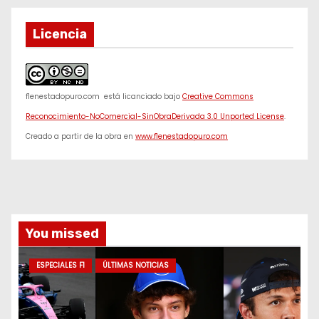
Licencia
f1enestadopuro.com
está licanciado bajo
Creative Commons
Reconocimiento-NoComercial-SinObraDerivada 3.0 Unported License
.
Creado a partir de la obra en
www.f1enestadopuro.com
You missed
ESPECIALES F1
ÚLTIMAS NOTICIAS