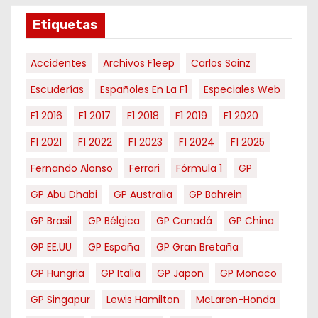
s
e
Etiquetas
s
Accidentes
Archivos F1eep
Carlos Sainz
Escuderías
Españoles En La F1
Especiales Web
F1 2016
F1 2017
F1 2018
F1 2019
F1 2020
F1 2021
F1 2022
F1 2023
F1 2024
F1 2025
Fernando Alonso
Ferrari
Fórmula 1
GP
GP Abu Dhabi
GP Australia
GP Bahrein
GP Brasil
GP Bélgica
GP Canadá
GP China
GP EE.UU
GP España
GP Gran Bretaña
GP Hungria
GP Italia
GP Japon
GP Monaco
GP Singapur
Lewis Hamilton
McLaren-Honda