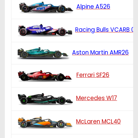
Alpine A526
Racing Bulls VCARB 0
Aston Martin AMR26
Ferrari SF26
Mercedes W17
McLaren MCL40