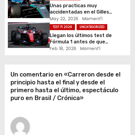
d
Unas practicas muy
accidentadas en el Gilles
e
Villeneuve deja a Fernando en
May 22, 2026
Mamenf1
buena posición, ¿será real?… /
TEST F1 2026
UNCATEGORIZED
e
Crónica libes 1 GP Canadá
Llegan los últimos test de
n
Fórmula 1 antes de que
comience la nueva temporada
Feb 18, 2026
Mamenf1
t
2026 / Crónica de esta mañana
en Bharéin
r
Un comentario en «Carreron desde el
a
principio hasta el final y desde el
primero hasta el último, espectáculo
d
puro en Brasil / Crónica»
a
s