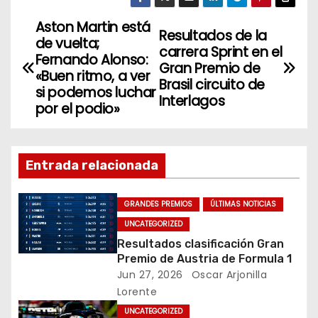
itt
c
k
er
e
e
Aston Martin está
N
Resultados de la
de vuelta;
b
dI
carrera Sprint en el
a
Fernando Alonso:
o
n
Gran Premio de
«Buen ritmo, a ver
Brasil circuito de
v
o
si podemos luchar
Interlagos
por el podio»
k
e
g
Entrada relacionada
a
c
GRANDES PREMIOS
ÚLTIMAS NOTICIAS
UNCATEGORIZED
i
Resultados clasificación Gran
Premio de Austria de Formula 1
ó
Jun 27, 2026
Oscar Arjonilla
Lorente
n
UNCATEGORIZED