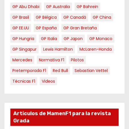
GP Abu Dhabi
GP Australia
GP Bahrein
GP Brasil
GP Bélgica
GP Canadá
GP China
GP EE.UU
GP España
GP Gran Bretaña
GP Hungria
GP Italia
GP Japon
GP Monaco
GP Singapur
Lewis Hamilton
McLaren-Honda
Mercedes
Normativa F1
Pilotos
Pretemporada F1
Red Bull
Sebastian Vettel
Técnicas F1
Videos
Articulos de MamenF1 para la revista
Grada