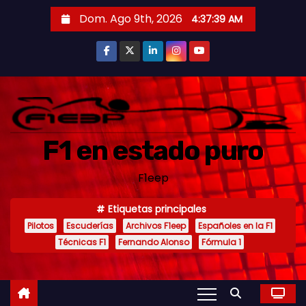
S
Dom. Ago 9th, 2026
4:37:41 AM
a
l
t
a
r
a
F1 en estado puro
l
c
F1eep
o
n
Etiquetas principales
t
Pilotos
Escuderías
Archivos F1eep
Españoles en la F1
e
Técnicas F1
Fernando Alonso
Fórmula 1
n
i
d