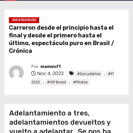
o
UNCATEGORIZED
Carreron desde el principio hasta el
final y desde el primero hasta el
último, espectáculo puro en Brasil /
Crónica
Por
mamenf1
Nov 4, 2023
,
#Escuderías
#F1
,
,
2023
#GP Brasil
#Pilotos
Adelantamiento a tres,
adelantamientos devueltos y
vuelto a adelantar…Se nos ha