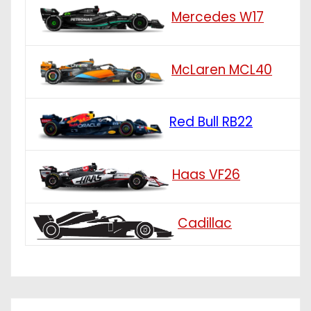
Mercedes W17
McLaren MCL40
Red Bull RB22
Haas VF26
Cadillac