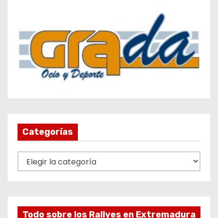
Categorías
C
a
t
e
g
Todo sobre los Rallyes en Extremadura