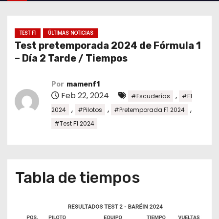
o
TEST F1
ÚLTIMAS NOTICIAS
Test pretemporada 2024 de Fórmula 1
– Día 2 Tarde / Tiempos
Por
mamenf1
Feb 22, 2024
,
#Escuderías
#F1
,
,
,
2024
#Pilotos
#Pretemporada F1 2024
#Test F1 2024
Tabla de tiempos