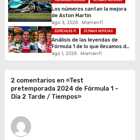
FERNANDO ALONSO
ÚLTIMAS NOTICIAS
d
Los números cantan la mejora
de Aston Martin
e
Ago 3, 2026
Mamenf1
ESPECIALES F1
ÚLTIMAS NOTICIAS
e
Análisis de las leyendas de
Fórmula 1 de lo que llevamos de
n
temporada 2026
Ago 1, 2026
Mamenf1
t
r
2 comentarios en «Test
a
pretemporada 2024 de Fórmula 1 –
Día 2 Tarde / Tiempos»
d
a
s