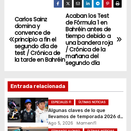
itt
c
k
er
e
e
Acaban los Test
N
Carlos Sainz
de Fórmula 1 en
b
dI
domina y
a
Bahréin antes de
o
n
convence de
tiempo debido a
principio a fin el
v
o
una bandera roja
segundo día de
/ Crónica de la
k
test / Crónica de
e
mañana del
la tarde en Bahréin
segundo día
g
a
Entrada relacionada
c
i
ESPECIALES F1
ÚLTIMAS NOTICIAS
Algunas claves de lo que
ó
llevamos de temporada 2026 de
Fórmula 1
Ago 5, 2026
Mamenf1
n