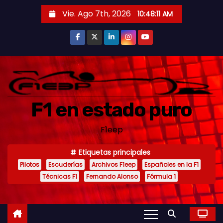
S
Vie. Ago 7th, 2026
10:48:13 AM
a
l
t
a
r
a
F1 en estado puro
l
c
F1eep
o
n
Etiquetas principales
t
Pilotos
Escuderías
Archivos F1eep
Españoles en la F1
e
Técnicas F1
Fernando Alonso
Fórmula 1
n
i
d