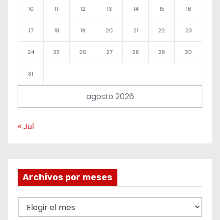
10
11
12
13
14
15
16
17
18
19
20
21
22
23
24
25
26
27
28
29
30
31
agosto 2026
« Jul
Archivos por meses
A
r