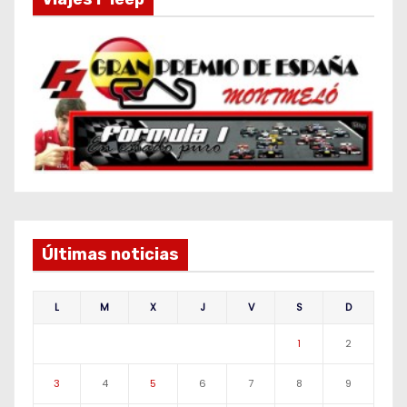
Últimas noticias
L
M
X
J
V
S
D
1
2
3
4
5
6
7
8
9