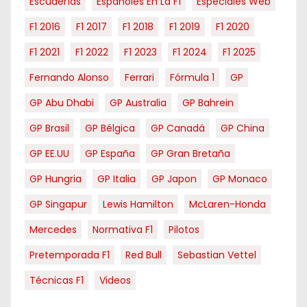
Escuderías
Españoles En La F1
Especiales Web
F1 2016
F1 2017
F1 2018
F1 2019
F1 2020
F1 2021
F1 2022
F1 2023
F1 2024
F1 2025
Fernando Alonso
Ferrari
Fórmula 1
GP
GP Abu Dhabi
GP Australia
GP Bahrein
GP Brasil
GP Bélgica
GP Canadá
GP China
GP EE.UU
GP España
GP Gran Bretaña
GP Hungria
GP Italia
GP Japon
GP Monaco
GP Singapur
Lewis Hamilton
McLaren-Honda
Mercedes
Normativa F1
Pilotos
Pretemporada F1
Red Bull
Sebastian Vettel
Técnicas F1
Videos