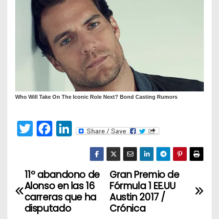
T
F
Li
w
a
n
itt
c
k
er
e
e
11º abandono de
Gran Premio de
N
Alonso en las 16
Fórmula 1 EE.UU
b
dI
a
carreras que ha
Austin 2017 /
o
n
disputado
Crónica