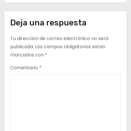
2026 / Crónica de esta mañana
n
en Bharéin
t
Deja una respuesta
r
Tu dirección de correo electrónico no será
a
publicada.
Los campos obligatorios están
d
marcados con
*
a
Comentario
*
s