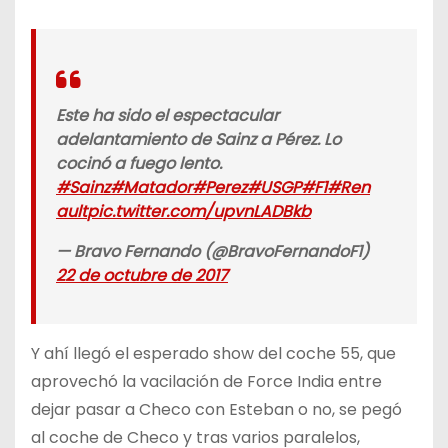
Este ha sido el espectacular
adelantamiento de Sainz a Pérez. Lo
cocinó a fuego lento.
#Sainz
#Matador
#Perez
#USGP
#F1
#Ren
ault
pic.twitter.com/upvnLADBkb
— Bravo Fernando (@BravoFernandoF1)
22 de octubre de 2017
Y ahí llegó el esperado show del coche 55, que
aprovechó la vacilación de Force India entre
dejar pasar a Checo con Esteban o no, se pegó
al coche de Checo y tras varios paralelos,