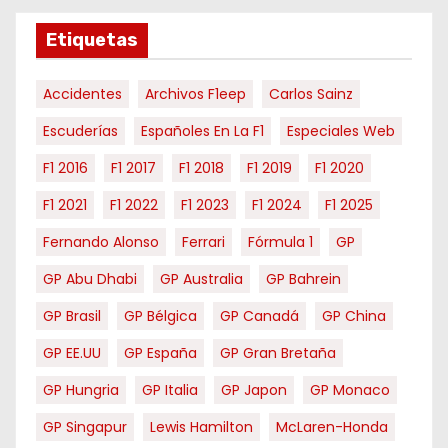
s
e
Etiquetas
s
Accidentes
Archivos F1eep
Carlos Sainz
Escuderías
Españoles En La F1
Especiales Web
F1 2016
F1 2017
F1 2018
F1 2019
F1 2020
F1 2021
F1 2022
F1 2023
F1 2024
F1 2025
Fernando Alonso
Ferrari
Fórmula 1
GP
GP Abu Dhabi
GP Australia
GP Bahrein
GP Brasil
GP Bélgica
GP Canadá
GP China
GP EE.UU
GP España
GP Gran Bretaña
GP Hungria
GP Italia
GP Japon
GP Monaco
GP Singapur
Lewis Hamilton
McLaren-Honda