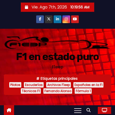
S
Vie. Ago 7th, 2026
10:19:57 AM
a
l
t
a
r
a
F1 en estado puro
l
c
F1eep
o
n
Etiquetas principales
t
Pilotos
Escuderías
Archivos F1eep
Españoles en la F1
e
Técnicas F1
Fernando Alonso
Fórmula 1
n
i
d