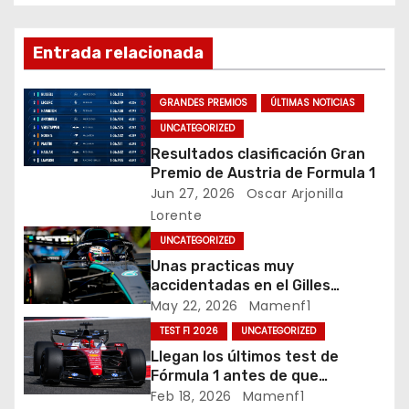
v
o
k
e
Entrada relacionada
g
GRANDES PREMIOS
ÚLTIMAS NOTICIAS
a
UNCATEGORIZED
c
Resultados clasificación Gran
Premio de Austria de Formula 1
i
Jun 27, 2026
Oscar Arjonilla
Lorente
ó
UNCATEGORIZED
n
Unas practicas muy
accidentadas en el Gilles
d
Villeneuve deja a Fernando en
May 22, 2026
Mamenf1
buena posición, ¿será real?… /
TEST F1 2026
UNCATEGORIZED
e
Crónica libes 1 GP Canadá
Llegan los últimos test de
Fórmula 1 antes de que
e
comience la nueva temporada
Feb 18, 2026
Mamenf1