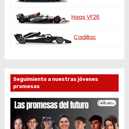
Haas VF26
Cadillac
Seguimiento a nuestras jóvenes
promesas