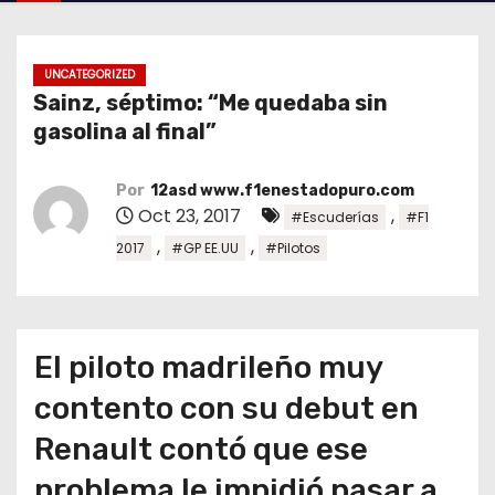
o
UNCATEGORIZED
Sainz, séptimo: “Me quedaba sin
gasolina al final”
Por
12asd www.f1enestadopuro.com
Oct 23, 2017
,
#Escuderías
#F1
,
,
2017
#GP EE.UU
#Pilotos
El piloto madrileño muy
contento con su debut en
Renault contó que ese
problema le impidió pasar a