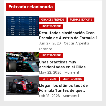
g
Entrada relacionada
a
GRANDES PREMIOS
ÚLTIMAS NOTICIAS
c
UNCATEGORIZED
Resultados clasificación Gran
i
Premio de Austria de Formula 1
Jun 27, 2026
Oscar Arjonilla
ó
Lorente
n
UNCATEGORIZED
Unas practicas muy
d
accidentadas en el Gilles
Villeneuve deja a Fernando en
May 22, 2026
Mamenf1
e
buena posición, ¿será real?… /
TEST F1 2026
UNCATEGORIZED
Crónica libes 1 GP Canadá
e
Llegan los últimos test de
Fórmula 1 antes de que
n
comience la nueva temporada
Feb 18, 2026
Mamenf1
2026 / Crónica de esta mañana
en Bharéin