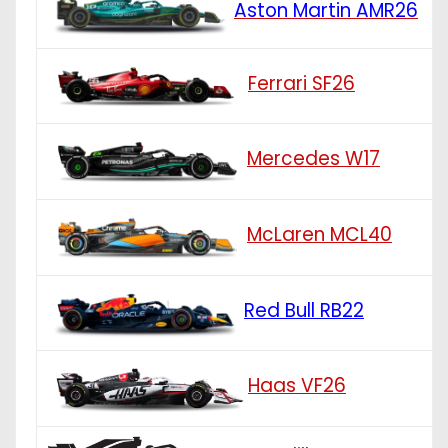
Aston Martin AMR26
Ferrari SF26
Mercedes W17
McLaren MCL40
Red Bull RB22
Haas VF26