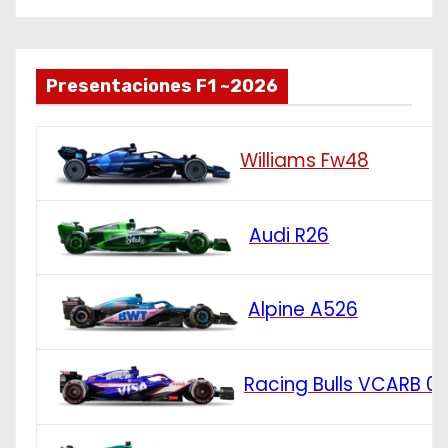
Presentaciones F1 ~2026
Williams Fw48
Audi R26
Alpine A526
Racing Bulls VCARB 0