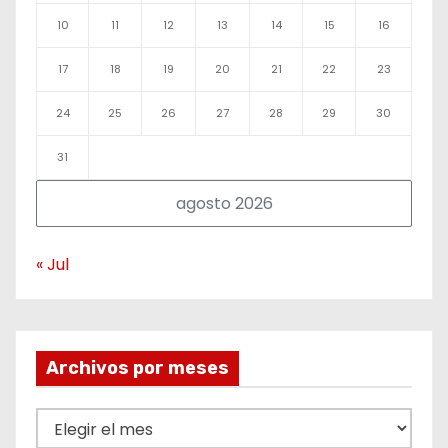
10
11
12
13
14
15
16
17
18
19
20
21
22
23
24
25
26
27
28
29
30
31
agosto 2026
« Jul
Archivos por meses
A