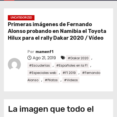
o
UNCATEGORIZED
Primeras imágenes de Fernando
Alonso probando en Namibia el Toyota
Hilux para el rally Dakar 2020 / Vídeo
Por
mamenf1
Ago 21, 2019
,
#Dakar 2020
,
,
#Escuderías
#Españoles en la F1
,
,
#Especiales web
#F1 2019
#Fernando
,
,
Alonso
#Pilotos
#Videos
La imagen que todo el