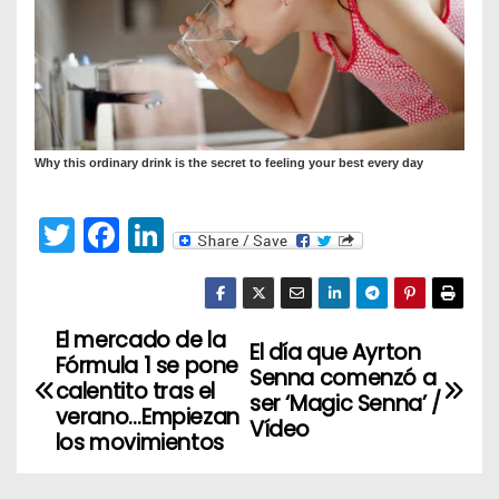
T
F
Li
w
a
n
itt
c
k
er
e
e
El mercado de la
N
El día que Ayrton
Fórmula 1 se pone
b
dI
Senna comenzó a
a
calentito tras el
o
n
ser ‘Magic Senna’ /
verano…Empiezan
Vídeo
v
o
los movimientos
k
e