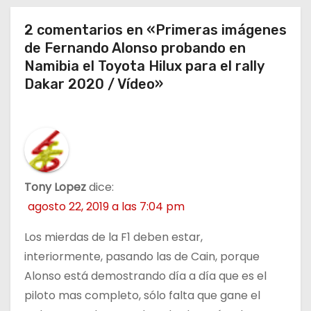
t
r
2 comentarios en «Primeras imágenes
de Fernando Alonso probando en
a
Namibia el Toyota Hilux para el rally
Dakar 2020 / Vídeo»
d
a
s
Tony Lopez
dice:
agosto 22, 2019 a las 7:04 pm
Los mierdas de la F1 deben estar,
interiormente, pasando las de Cain, porque
Alonso está demostrando día a día que es el
piloto mas completo, sólo falta que gane el