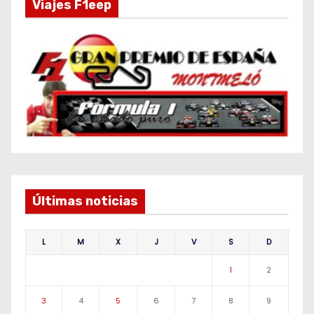
Viajes F1eep
Últimas noticias
L
M
X
J
V
S
D
1
2
3
4
5
6
7
8
9