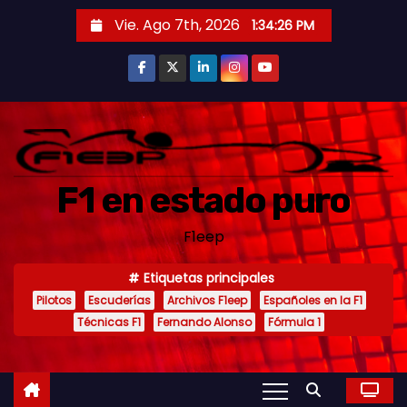
S
Vie. Ago 7th, 2026
1:34:27 PM
a
l
t
a
r
a
F1 en estado puro
l
c
F1eep
o
n
Etiquetas principales
t
Pilotos
Escuderías
Archivos F1eep
Españoles en la F1
e
Técnicas F1
Fernando Alonso
Fórmula 1
n
i
d