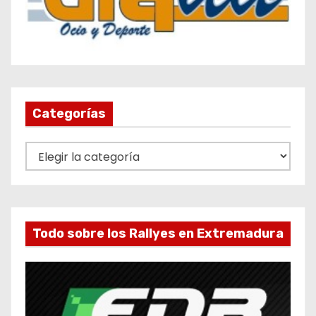
Categorías
C
a
t
e
g
Todo sobre los Rallyes en Extremadura
o
r
í
a