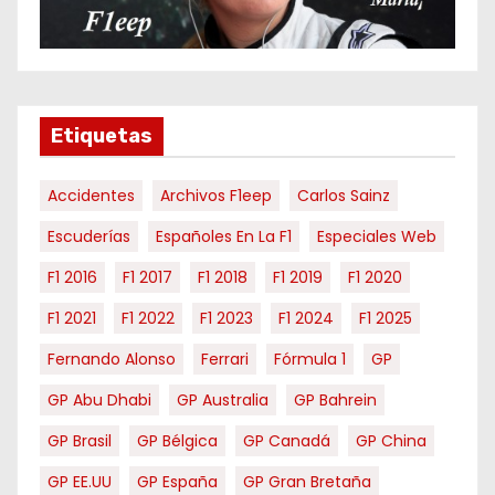
r
m
e
s
e
Etiquetas
s
Accidentes
Archivos F1eep
Carlos Sainz
Escuderías
Españoles En La F1
Especiales Web
F1 2016
F1 2017
F1 2018
F1 2019
F1 2020
F1 2021
F1 2022
F1 2023
F1 2024
F1 2025
Fernando Alonso
Ferrari
Fórmula 1
GP
GP Abu Dhabi
GP Australia
GP Bahrein
GP Brasil
GP Bélgica
GP Canadá
GP China
GP EE.UU
GP España
GP Gran Bretaña