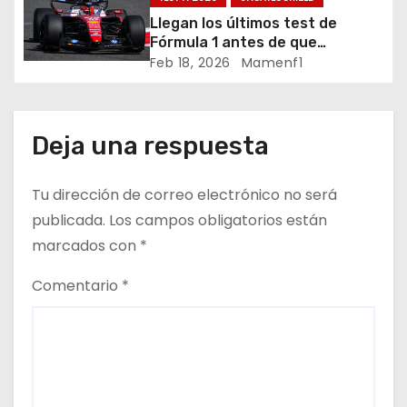
Crónica libes 1 GP Canadá
n
Llegan los últimos test de
Fórmula 1 antes de que
t
comience la nueva temporada
Feb 18, 2026
Mamenf1
2026 / Crónica de esta mañana
r
en Bharéin
a
Deja una respuesta
d
Tu dirección de correo electrónico no será
a
publicada.
Los campos obligatorios están
marcados con
*
s
Comentario
*