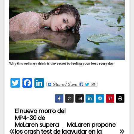
T
F
Li
w
a
n
itt
c
k
er
e
e
El nuevo morro del
N
MP4-30 de
b
dI
a
McLaren supera
McLaren propone
o
n
los crash test de la
ayudar en la