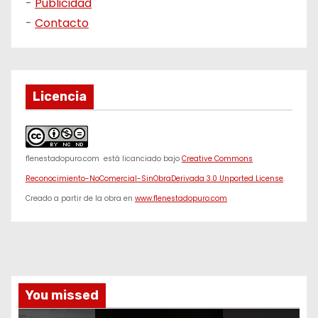
-
Publicidad
-
Contacto
Licencia
f1enestadopuro.com
está licanciado bajo
Creative Commons
Reconocimiento-NoComercial-SinObraDerivada 3.0 Unported License
.
Creado a partir de la obra en
www.f1enestadopuro.com
You missed