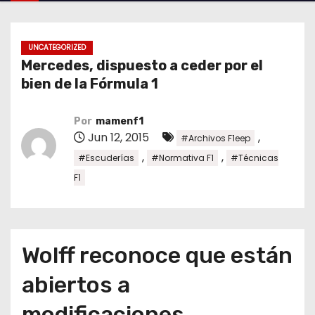
o
UNCATEGORIZED
Mercedes, dispuesto a ceder por el
bien de la Fórmula 1
Por
mamenf1
Jun 12, 2015
,
#Archivos F1eep
,
,
#Escuderías
#Normativa F1
#Técnicas
F1
Wolff reconoce que están
abiertos a
modificaciones