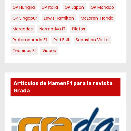
GP Hungria
GP Italia
GP Japon
GP Monaco
GP Singapur
Lewis Hamilton
McLaren-Honda
Mercedes
Normativa F1
Pilotos
Pretemporada F1
Red Bull
Sebastian Vettel
Técnicas F1
Videos
Articulos de MamenF1 para la revista
Grada