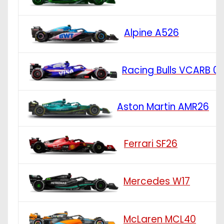
Alpine A526
Racing Bulls VCARB 0
Aston Martin AMR26
Ferrari SF26
Mercedes W17
McLaren MCL40