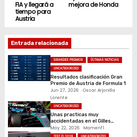
v
o
FIA y llegará a
mejora de Honda
tiempo para
k
e
Austria
g
a
Entrada relacionada
c
GRANDES PREMIOS
ÚLTIMAS NOTICIAS
i
UNCATEGORIZED
Resultados clasificación Gran
ó
Premio de Austria de Formula 1
Jun 27, 2026
Oscar Arjonilla
n
Lorente
d
UNCATEGORIZED
Unas practicas muy
e
accidentadas en el Gilles
Villeneuve deja a Fernando en
May 22, 2026
Mamenf1
e
buena posición, ¿será real?… /
TEST F1 2026
UNCATEGORIZED