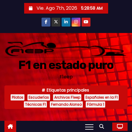
S
Vie. Ago 7th, 2026
5:29:00 AM
a
l
t
a
r
a
F1 en estado puro
l
c
F1eep
o
n
Etiquetas principales
t
Pilotos
Escuderías
Archivos F1eep
Españoles en la F1
e
Técnicas F1
Fernando Alonso
Fórmula 1
n
i
d