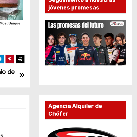
Seguimiento a nuestras
jóvenes promesas
mio de
Agencia Alquiler de
Chófer
es