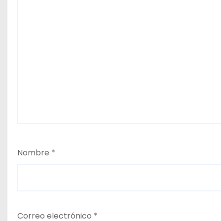
a
d
a
s
Nombre
*
Correo electrónico
*