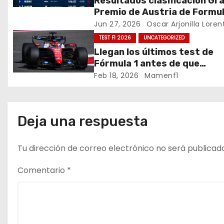
a
Resultados clasificación Gr
Premio de Austria de Formul
c
Jun 27, 2026
Oscar Arjonilla Loren
TEST F1 2026
UNCATEGORIZED
i
Llegan los últimos test de
ó
Fórmula 1 antes de que
comience la nueva tempora
Feb 18, 2026
Mamenf1
n
2026 / Crónica de esta mañ
en Bharéin
d
Deja una respuesta
e
e
Tu dirección de correo electrónico no será publicad
n
Comentario
*
t
r