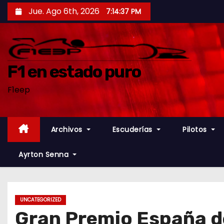
S
Jue. Ago 6th, 2026
7:14:38 PM
a
l
t
a
F1 en estado puro
r
F1eep
a
l
c
Archivos
Escuderías
Pilotos
o
n
Ayrton Senna
t
e
n
UNCATEGORIZED
i
Gran Premio España de
d