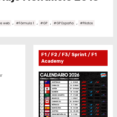
,
,
,
,
es web
#Fórmula 1
#GP
#GP España
#Pilotos
F1 / F2 / F3/ Sprint / F1
Academy
ar