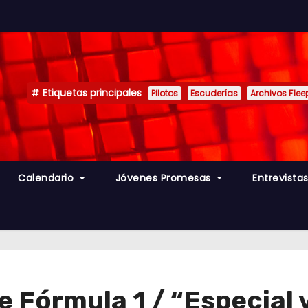
Etiquetas principales
Pilotos
Escuderías
Archivos F1ee
Calendario
Jóvenes Promesas
Entrevista
 Fórmula 1 / “Especial