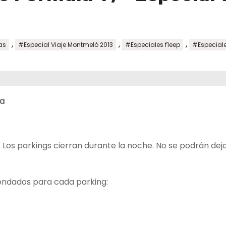
,
,
,
as
#Especial Viaje Montmeló 2013
#Especiales f1eep
#Especial
ya
. Los parkings cierran durante la noche. No se podrán dej
mendados para cada parking: