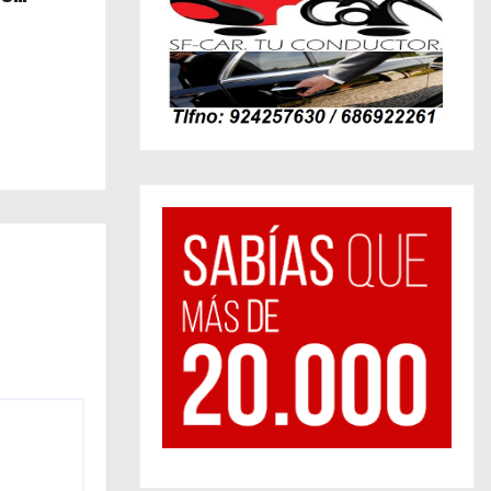
eal?… /
dá