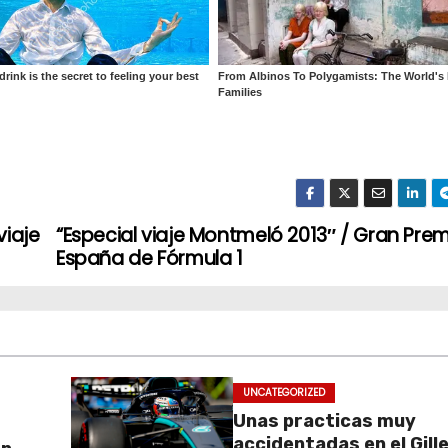
viaje
“Especial viaje Montmeló 2013″ / Gran Pre
España de Fórmula 1
UNCATEGORIZED
Unas practicas muy
accidentadas en el Gill