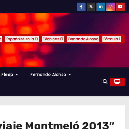
p
Españoles en la F1
Técnicas F1
Fernando Alonso
Fórmula 1
s F1eep
Fernando Alonso
 viaje Montmeló 2013″