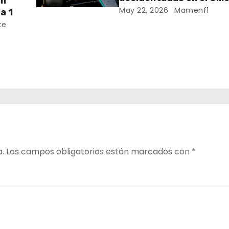
an
Villeneuve deja a Fernando en
May 22, 2026
Mamenf1
a 1
buena posición, ¿será r
te
Crónica libes 1 GP Cana
da
ana
a.
Los campos obligatorios están marcados con
*