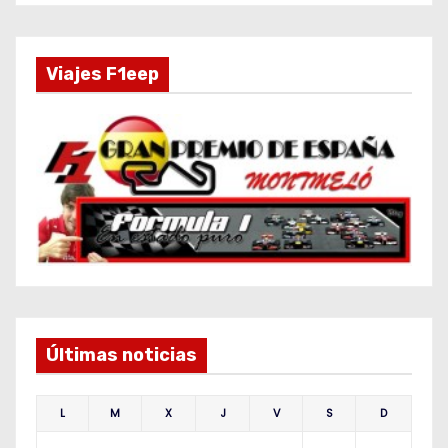
Viajes F1eep
Últimas noticias
L
M
X
J
V
S
D