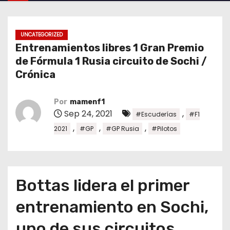
o
UNCATEGORIZED
Entrenamientos libres 1 Gran Premio
de Fórmula 1 Rusia circuito de Sochi /
Crónica
Por
mamenf1
Sep 24, 2021
,
#Escuderías
#F1
,
,
,
2021
#GP
#GP Rusia
#Pilotos
Bottas lidera el primer
entrenamiento en Sochi,
uno de sus circuitos