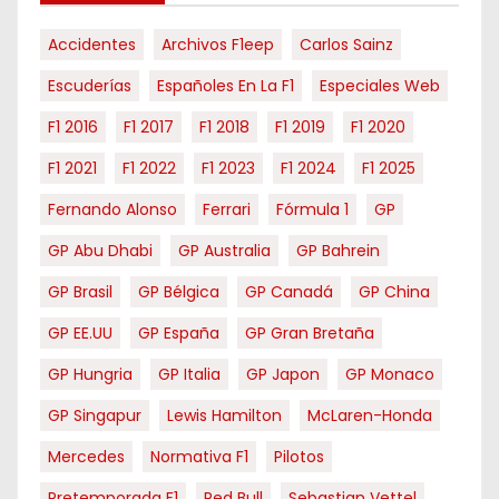
s
Accidentes
Archivos F1eep
Carlos Sainz
Escuderías
Españoles En La F1
Especiales Web
F1 2016
F1 2017
F1 2018
F1 2019
F1 2020
F1 2021
F1 2022
F1 2023
F1 2024
F1 2025
Fernando Alonso
Ferrari
Fórmula 1
GP
GP Abu Dhabi
GP Australia
GP Bahrein
GP Brasil
GP Bélgica
GP Canadá
GP China
GP EE.UU
GP España
GP Gran Bretaña
GP Hungria
GP Italia
GP Japon
GP Monaco
GP Singapur
Lewis Hamilton
McLaren-Honda
Mercedes
Normativa F1
Pilotos
Pretemporada F1
Red Bull
Sebastian Vettel