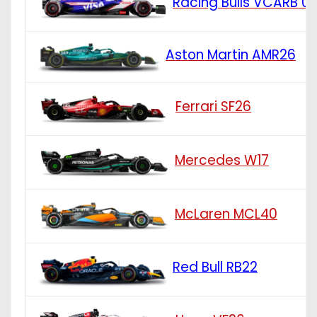
Racing Bulls VCARB 0
Aston Martin AMR26
Ferrari SF26
Mercedes W17
McLaren MCL40
Red Bull RB22