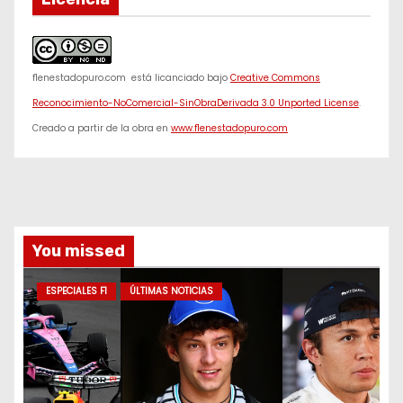
f1enestadopuro.com
está licanciado bajo
Creative Commons
Reconocimiento-NoComercial-SinObraDerivada 3.0 Unported License
.
Creado a partir de la obra en
www.f1enestadopuro.com
You missed
ESPECIALES F1
ÚLTIMAS NOTICIAS