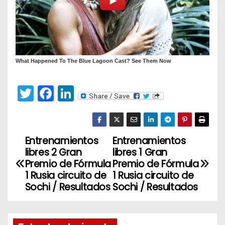
T
F
Li
w
a
n
itt
c
k
er
e
e
Entrenamientos
Entrenamientos
N
libres 2 Gran
libres 1 Gran
b
dI
a
Premio de Fórmula
Premio de Fórmula
o
n
1 Rusia circuito de
1 Rusia circuito de
v
o
Sochi / Resultados
Sochi / Resultados
k
e