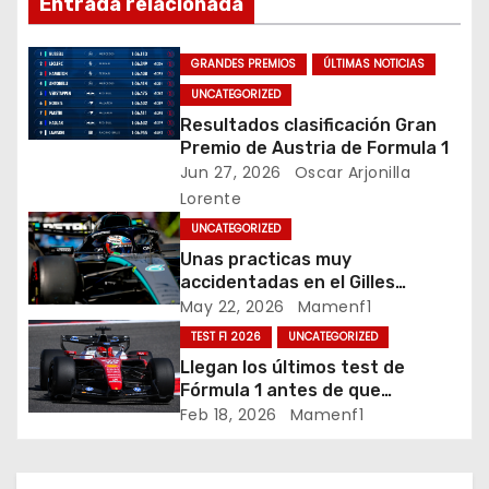
g
Entrada relacionada
a
GRANDES PREMIOS
ÚLTIMAS NOTICIAS
c
UNCATEGORIZED
Resultados clasificación Gran
i
Premio de Austria de Formula 1
Jun 27, 2026
Oscar Arjonilla
ó
Lorente
n
UNCATEGORIZED
Unas practicas muy
d
accidentadas en el Gilles
Villeneuve deja a Fernando en
May 22, 2026
Mamenf1
e
buena posición, ¿será real?… /
TEST F1 2026
UNCATEGORIZED
Crónica libes 1 GP Canadá
e
Llegan los últimos test de
Fórmula 1 antes de que
n
comience la nueva temporada
Feb 18, 2026
Mamenf1
2026 / Crónica de esta mañana
t
en Bharéin