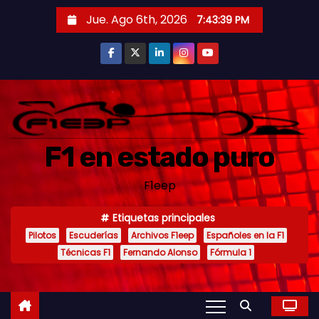
S
Jue. Ago 6th, 2026
7:43:41 PM
a
l
t
a
r
a
F1 en estado puro
l
c
F1eep
o
n
Etiquetas principales
t
Pilotos
Escuderías
Archivos F1eep
Españoles en la F1
e
Técnicas F1
Fernando Alonso
Fórmula 1
n
i
d