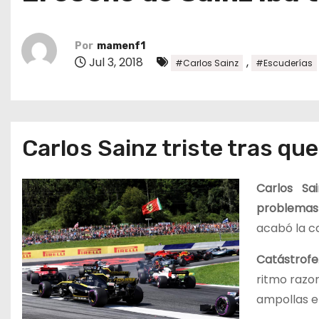
o
Por
mamenf1
Jul 3, 2018
,
#Carlos Sainz
#Escuderías
Carlos Sainz triste tras qu
Carlos Sai
problemas
acabó la c
Catástrofe
ritmo razon
ampollas e