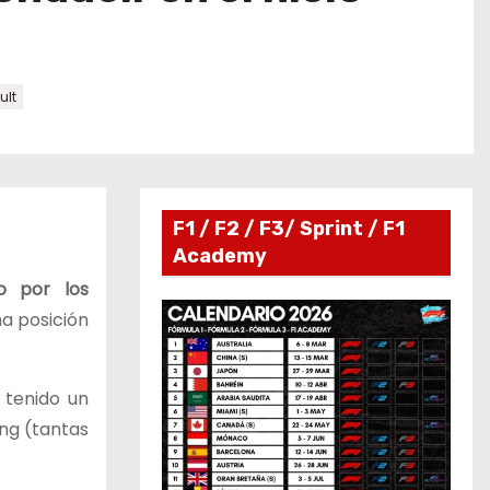
ult
F1 / F2 / F3/ Sprint / F1
Academy
o por los
na posición
 tenido un
ing (tantas