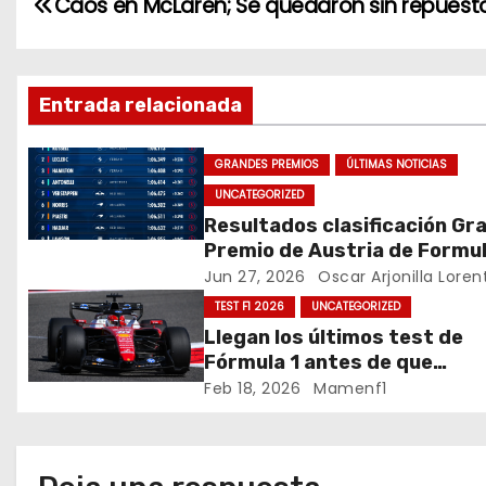
N
Caos en McLaren; Se quedaron sin repuest
b
dI
a
o
n
v
o
Entrada relacionada
k
e
GRANDES PREMIOS
ÚLTIMAS NOTICIAS
g
UNCATEGORIZED
a
Resultados clasificación Gr
Premio de Austria de Formul
c
Jun 27, 2026
Oscar Arjonilla Loren
TEST F1 2026
UNCATEGORIZED
i
Llegan los últimos test de
ó
Fórmula 1 antes de que
comience la nueva tempora
Feb 18, 2026
Mamenf1
n
2026 / Crónica de esta mañ
en Bharéin
d