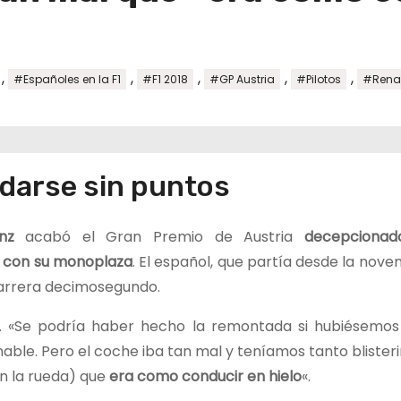
,
,
,
,
,
#Españoles en la F1
#F1 2018
#GP Austria
#Pilotos
#Rena
edarse sin puntos
nz
acabó el Gran Premio de Austria
decepcionad
 con su monoplaza
. El español, que partía desde la nove
arrera decimosegundo.
. «Se podría haber hecho la remontada si hubiésemos
able. Pero el coche iba tan mal y teníamos tanto blister
n la rueda) que
era como conducir en hielo
«.