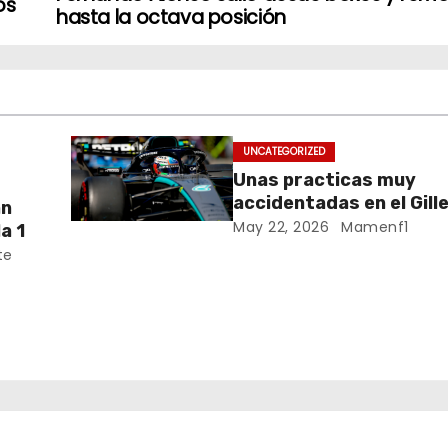
os
hasta la octava posición
UNCATEGORIZED
Unas practicas muy
accidentadas en el Gill
an
Villeneuve deja a Fernando en
May 22, 2026
Mamenf1
a 1
buena posición, ¿será r
te
Crónica libes 1 GP Cana
da
ana