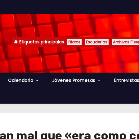
Etiquetas principales
Pilotos
Escuderías
Archivos F1ee
Calendario
Jóvenes Promesas
Entrevista
tan mal que «era como co