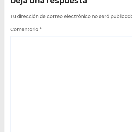
Deja una respuesta
e
e
Tu dirección de correo electrónico no será publicad
n
Comentario
*
t
r
a
d
a
s