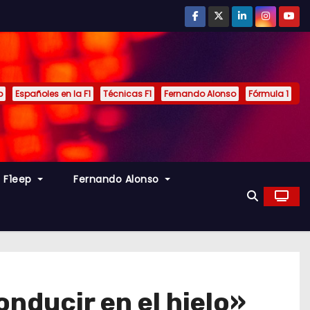
p
Españoles en la F1
Técnicas F1
Fernando Alonso
Fórmula 1
s F1eep
Fernando Alonso
nducir en el hielo»