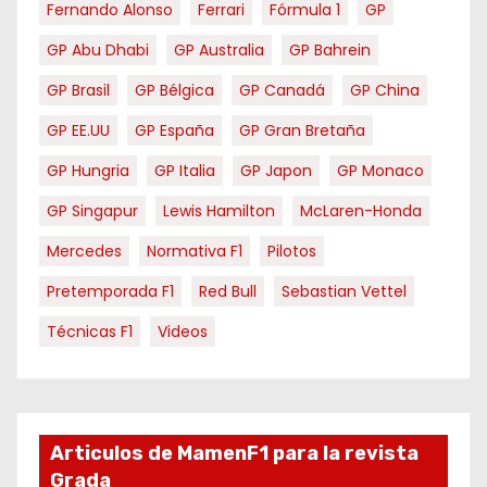
Fernando Alonso
Ferrari
Fórmula 1
GP
GP Abu Dhabi
GP Australia
GP Bahrein
GP Brasil
GP Bélgica
GP Canadá
GP China
GP EE.UU
GP España
GP Gran Bretaña
GP Hungria
GP Italia
GP Japon
GP Monaco
GP Singapur
Lewis Hamilton
McLaren-Honda
Mercedes
Normativa F1
Pilotos
Pretemporada F1
Red Bull
Sebastian Vettel
Técnicas F1
Videos
Articulos de MamenF1 para la revista
Grada