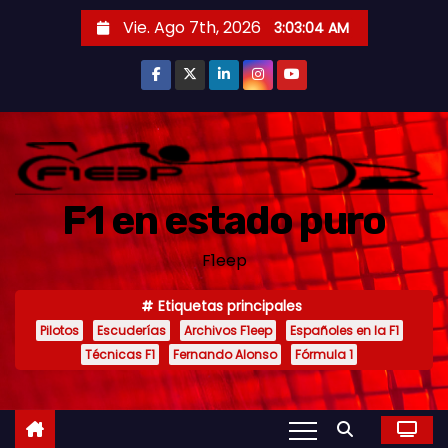
S
Vie. Ago 7th, 2026
3:03:06 AM
a
l
t
a
r
a
F1 en estado puro
l
c
F1eep
o
n
Etiquetas principales
t
Pilotos
Escuderías
Archivos F1eep
Españoles en la F1
e
Técnicas F1
Fernando Alonso
Fórmula 1
n
i
d