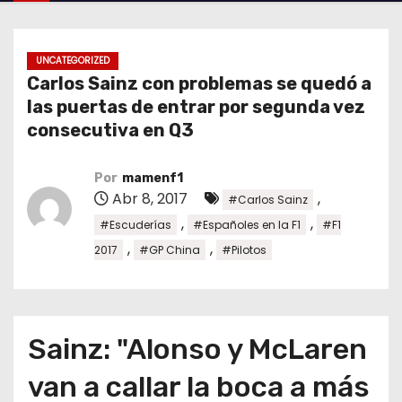
o
UNCATEGORIZED
Carlos Sainz con problemas se quedó a
las puertas de entrar por segunda vez
consecutiva en Q3
Por
mamenf1
Abr 8, 2017
,
#Carlos Sainz
,
,
#Escuderías
#Españoles en la F1
#F1
,
,
2017
#GP China
#Pilotos
Sainz: "Alonso y McLaren
van a callar la boca a más