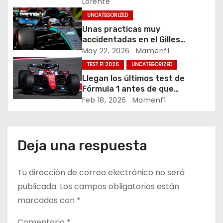
Lorente
n
UNCATEGORIZED
Unas practicas muy
d
accidentadas en el Gilles
Villeneuve deja a Fernando en
May 22, 2026
Mamenf1
e
buena posición, ¿será real?… /
TEST F1 2026
UNCATEGORIZED
Crónica libes 1 GP Canadá
e
Llegan los últimos test de
Fórmula 1 antes de que
n
comience la nueva temporada
Feb 18, 2026
Mamenf1
2026 / Crónica de esta mañana
t
en Bharéin
r
Deja una respuesta
a
Tu dirección de correo electrónico no será
d
publicada.
Los campos obligatorios están
marcados con
*
a
Comentario
*