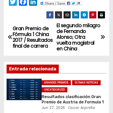
T
F
Li
w
a
n
itt
c
k
er
e
e
El segundo milagro
N
Gran Premio de
de Fernando
b
dI
Fórmula 1 China
a
Alonso; Otra
o
n
2017 / Resultados
vuelta magistral
final de carrera
v
o
en China
k
e
g
Entrada relacionada
a
GRANDES PREMIOS
ÚLTIMAS NOTICIAS
c
UNCATEGORIZED
Resultados clasificación Gran
i
Premio de Austria de Formula 1
Jun 27, 2026
Oscar Arjonilla
ó