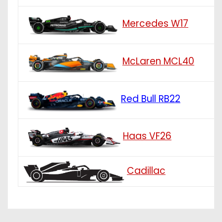
Mercedes W17
McLaren MCL40
Red Bull RB22
Haas VF26
Cadillac