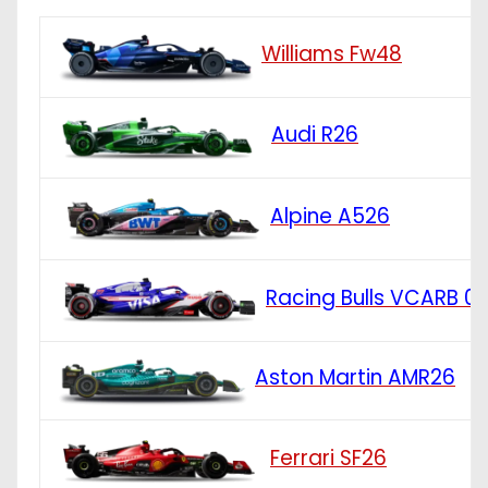
Williams Fw48
Audi R26
Alpine A526
Racing Bulls VCARB 0
Aston Martin AMR26
Ferrari SF26