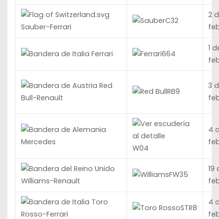
2 
C32
fe
Sauber-Ferrari
1 d
Ferrari
664
fe
Red
3 
RB9
fe
Bull-Renault
4 
fe
Mercedes
W04
19 
FW35
fe
Williams-Renault
Toro
4 
STR8
fe
Rosso-Ferrari