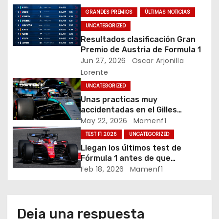
a
GRANDES PREMIOS
ÚLTIMAS NOTICIAS
c
UNCATEGORIZED
Resultados clasificación Gran
i
Premio de Austria de Formula 1
Jun 27, 2026
Oscar Arjonilla
ó
Lorente
n
UNCATEGORIZED
Unas practicas muy
d
accidentadas en el Gilles
Villeneuve deja a Fernando en
May 22, 2026
Mamenf1
e
buena posición, ¿será real?… /
TEST F1 2026
UNCATEGORIZED
Crónica libes 1 GP Canadá
e
Llegan los últimos test de
Fórmula 1 antes de que
n
comience la nueva temporada
Feb 18, 2026
Mamenf1
2026 / Crónica de esta mañana
t
en Bharéin
r
Deja una respuesta