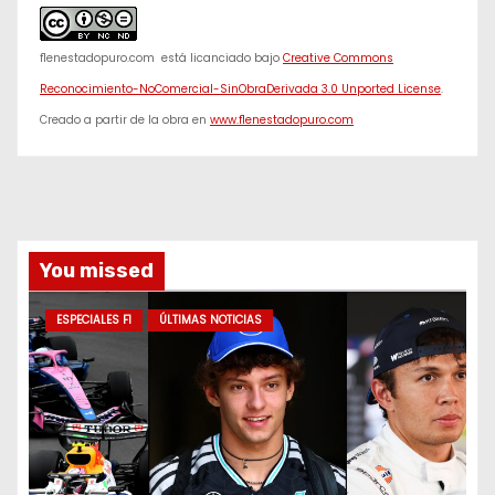
f1enestadopuro.com
está licanciado bajo
Creative Commons
Reconocimiento-NoComercial-SinObraDerivada 3.0 Unported License
.
Creado a partir de la obra en
www.f1enestadopuro.com
You missed
ESPECIALES F1
ÚLTIMAS NOTICIAS