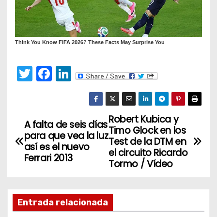
T
F
Li
w
a
n
itt
c
k
er
e
e
Robert Kubica y
N
A falta de seis días
Timo Glock en los
b
dI
para que vea la luz
a
Test de la DTM en
o
n
así es el nuevo
el circuito Ricardo
Ferrari 2013
v
o
Tormo / Vídeo
k
e
g
Entrada relacionada