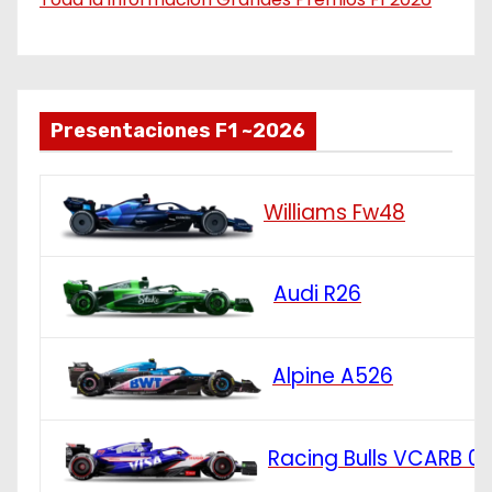
Presentaciones F1 ~2026
Williams Fw48
Audi R26
Alpine A526
Racing Bulls VCARB 0