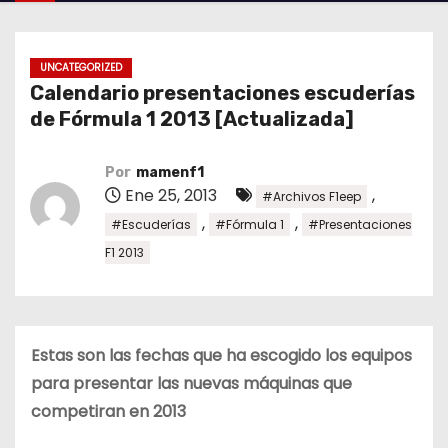
o
UNCATEGORIZED
Calendario presentaciones escuderías
de Fórmula 1 2013 [Actualizada]
Por
mamenf1
Ene 25, 2013
,
#Archivos F1eep
,
,
#Escuderías
#Fórmula 1
#Presentaciones
F1 2013
Estas son las fechas que ha escogido los equipos
para presentar las nuevas máquinas que
competiran en 2013