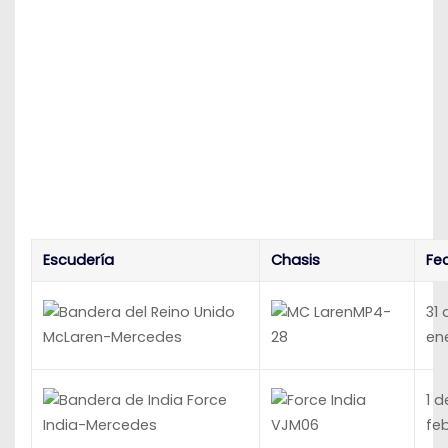
Escudería
Chasis
Fe
MP4-
31 
en
McLaren-Mercedes
28
Force
1 d
fe
India-Mercedes
VJM06