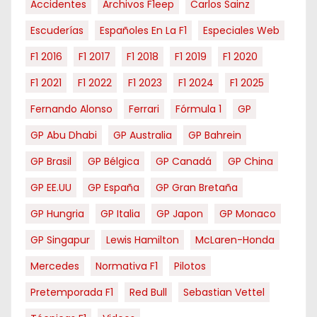
Accidentes
Archivos F1eep
Carlos Sainz
Escuderías
Españoles En La F1
Especiales Web
F1 2016
F1 2017
F1 2018
F1 2019
F1 2020
F1 2021
F1 2022
F1 2023
F1 2024
F1 2025
Fernando Alonso
Ferrari
Fórmula 1
GP
GP Abu Dhabi
GP Australia
GP Bahrein
GP Brasil
GP Bélgica
GP Canadá
GP China
GP EE.UU
GP España
GP Gran Bretaña
GP Hungria
GP Italia
GP Japon
GP Monaco
GP Singapur
Lewis Hamilton
McLaren-Honda
Mercedes
Normativa F1
Pilotos
Pretemporada F1
Red Bull
Sebastian Vettel