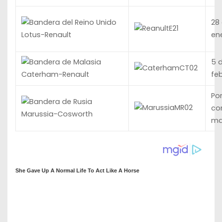
28
E21
en
Lotus-Renault
5 
CT02
fe
Caterham-Renault
Po
MR02
con
Marussia-Cosworth
ma