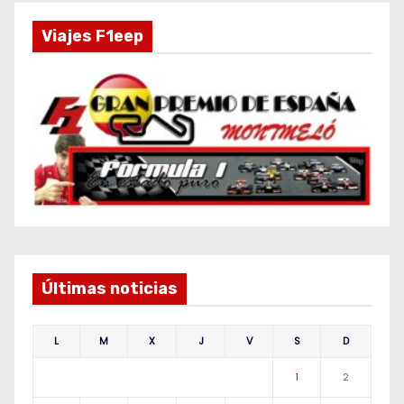
Viajes F1eep
Últimas noticias
L
M
X
J
V
S
D
1
2