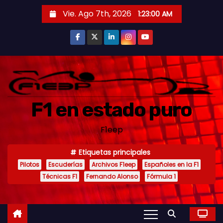
S
Vie. Ago 7th, 2026
1:23:01 AM
a
l
t
a
r
a
F1 en estado puro
l
c
F1eep
o
n
Etiquetas principales
t
Pilotos
Escuderías
Archivos F1eep
Españoles en la F1
e
Técnicas F1
Fernando Alonso
Fórmula 1
n
i
d