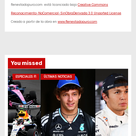
f1enestadopuro.com
está licanciado bajo
Creative Commons
Reconocimiento-NoComercial-SinObraDerivada 3.0 Unported License
.
Creado a partir de la obra en
www.f1enestadopuro.com
You missed
ESPECIALES F1
ÚLTIMAS NOTICIAS