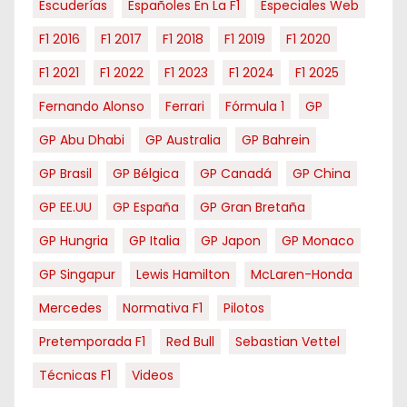
Escuderías
Españoles En La F1
Especiales Web
F1 2016
F1 2017
F1 2018
F1 2019
F1 2020
F1 2021
F1 2022
F1 2023
F1 2024
F1 2025
Fernando Alonso
Ferrari
Fórmula 1
GP
GP Abu Dhabi
GP Australia
GP Bahrein
GP Brasil
GP Bélgica
GP Canadá
GP China
GP EE.UU
GP España
GP Gran Bretaña
GP Hungria
GP Italia
GP Japon
GP Monaco
GP Singapur
Lewis Hamilton
McLaren-Honda
Mercedes
Normativa F1
Pilotos
Pretemporada F1
Red Bull
Sebastian Vettel
Técnicas F1
Videos