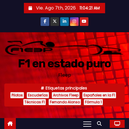
S
Vie. Ago 7th, 2026
11:04:22 AM
a
l
t
a
r
a
F1 en estado puro
l
c
F1eep
o
n
Etiquetas principales
t
Pilotos
Escuderías
Archivos F1eep
Españoles en la F1
e
Técnicas F1
Fernando Alonso
Fórmula 1
n
i
d