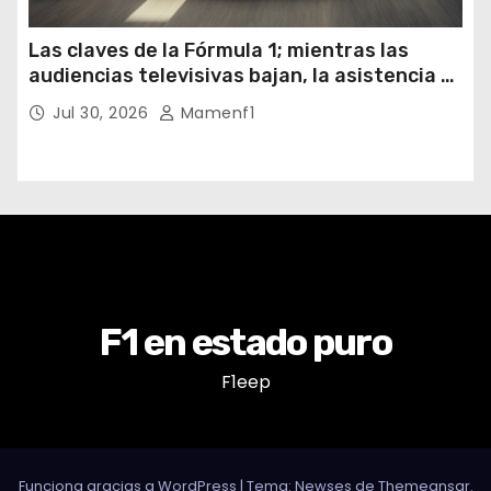
Las claves de la Fórmula 1; mientras las
audiencias televisivas bajan, la asistencia a
los circuitos suben y en España se nos
Jul 30, 2026
Mamenf1
vienen sorpresas
F1 en estado puro
F1eep
Funciona gracias a WordPress
|
Tema: Newses de
Themeansar
.