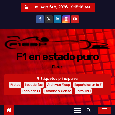
S
Jue. Ago 6th, 2026
9:25:28 AM
a
l
t
a
r
a
F1 en estado puro
l
c
F1eep
o
n
Etiquetas principales
t
Pilotos
Escuderías
Archivos F1eep
Españoles en la F1
e
Técnicas F1
Fernando Alonso
Fórmula 1
n
i
d