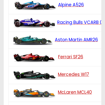
Alpine A526
Racing Bulls VCARB 0
Aston Martin AMR26
Ferrari SF26
Mercedes W17
McLaren MCL40