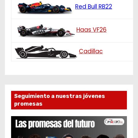
Red Bull RB22
Haas VF26
Cadillac
Seguimiento a nuestras jóvenes
promesas