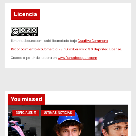
Licencia
f1enestadopuro.com
está licanciado bajo
Creative Commons
Reconocimiento-NoComercial-SinObraDerivada 3.0 Unported License
.
Creado a partir de la obra en
www.f1enestadopuro.com
You missed
ESPECIALES F1
ÚLTIMAS NOTICIAS