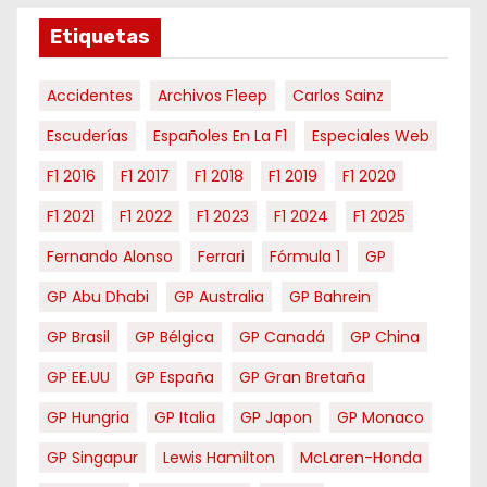
s
e
Etiquetas
s
Accidentes
Archivos F1eep
Carlos Sainz
Escuderías
Españoles En La F1
Especiales Web
F1 2016
F1 2017
F1 2018
F1 2019
F1 2020
F1 2021
F1 2022
F1 2023
F1 2024
F1 2025
Fernando Alonso
Ferrari
Fórmula 1
GP
GP Abu Dhabi
GP Australia
GP Bahrein
GP Brasil
GP Bélgica
GP Canadá
GP China
GP EE.UU
GP España
GP Gran Bretaña
GP Hungria
GP Italia
GP Japon
GP Monaco
GP Singapur
Lewis Hamilton
McLaren-Honda