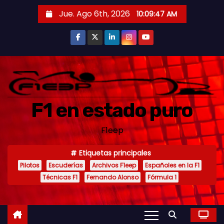
S
Jue. Ago 6th, 2026
10:09:49 AM
a
l
t
a
r
a
F1 en estado puro
l
c
F1eep
o
n
Etiquetas principales
t
Pilotos
Escuderías
Archivos F1eep
Españoles en la F1
e
Técnicas F1
Fernando Alonso
Fórmula 1
n
i
d