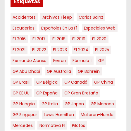
e
Etiquetas
s
Accidentes
Archivos F1eep
Carlos Sainz
Escuderías
Españoles En La F1
Especiales Web
F1 2016
F1 2017
F1 2018
F1 2019
F1 2020
F1 2021
F1 2022
F1 2023
F1 2024
F1 2025
Fernando Alonso
Ferrari
Fórmula 1
GP
GP Abu Dhabi
GP Australia
GP Bahrein
GP Brasil
GP Bélgica
GP Canadá
GP China
GP EE.UU
GP España
GP Gran Bretaña
GP Hungria
GP Italia
GP Japon
GP Monaco
GP Singapur
Lewis Hamilton
McLaren-Honda
Mercedes
Normativa F1
Pilotos