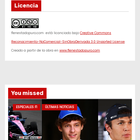
Licencia
f1enestadopuro.com
está licanciado bajo
Creative Commons
Reconocimiento-NoComercial-SinObraDerivada 3.0 Unported License
.
Creado a partir de la obra en
www.f1enestadopuro.com
You missed
ESPECIALES F1
ÚLTIMAS NOTICIAS