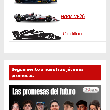
Haas VF26
Cadillac
Seguimiento a nuestras jóvenes
promesas