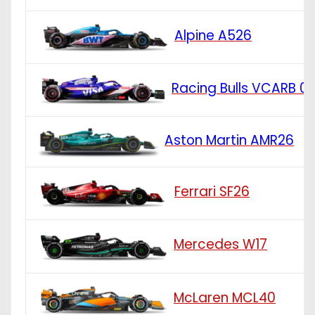
Alpine A526
Racing Bulls VCARB 0
Aston Martin AMR26
Ferrari SF26
Mercedes W17
McLaren MCL40