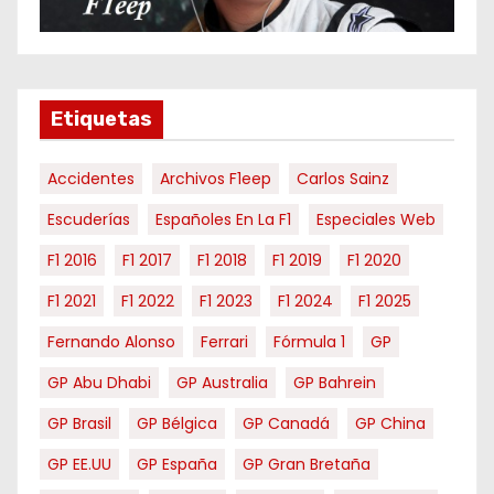
m
e
s
e
Etiquetas
s
Accidentes
Archivos F1eep
Carlos Sainz
Escuderías
Españoles En La F1
Especiales Web
F1 2016
F1 2017
F1 2018
F1 2019
F1 2020
F1 2021
F1 2022
F1 2023
F1 2024
F1 2025
Fernando Alonso
Ferrari
Fórmula 1
GP
GP Abu Dhabi
GP Australia
GP Bahrein
GP Brasil
GP Bélgica
GP Canadá
GP China
GP EE.UU
GP España
GP Gran Bretaña