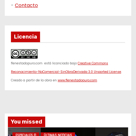
-
Contacto
Licencia
f1enestadopuro.com
está licanciado bajo
Creative Commons
Reconocimiento-NoComercial-SinObraDerivada 3.0 Unported License
.
Creado a partir de la obra en
www.f1enestadopuro.com
You missed
ESPECIALES F1
ÚLTIMAS NOTICIAS