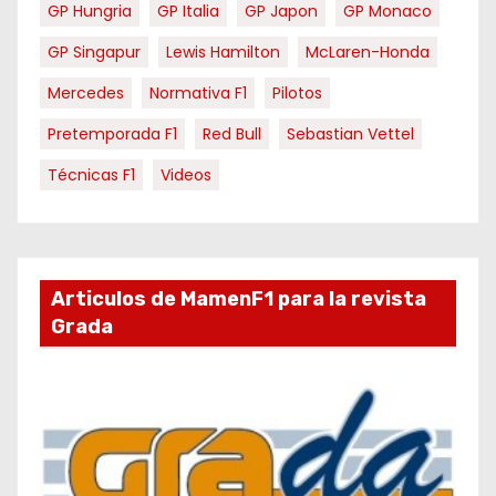
GP Hungria
GP Italia
GP Japon
GP Monaco
GP Singapur
Lewis Hamilton
McLaren-Honda
Mercedes
Normativa F1
Pilotos
Pretemporada F1
Red Bull
Sebastian Vettel
Técnicas F1
Videos
Articulos de MamenF1 para la revista
Grada