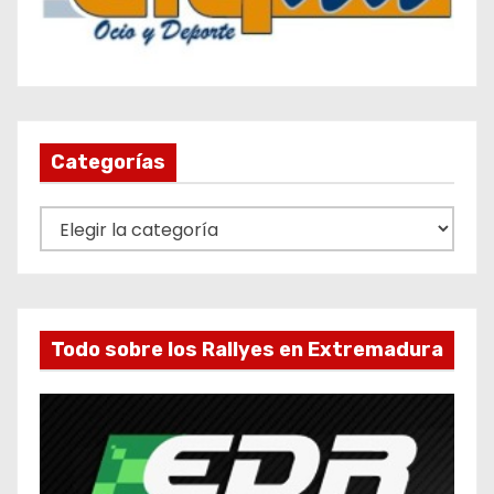
Categorías
C
a
t
e
g
Todo sobre los Rallyes en Extremadura
o
r
í
a