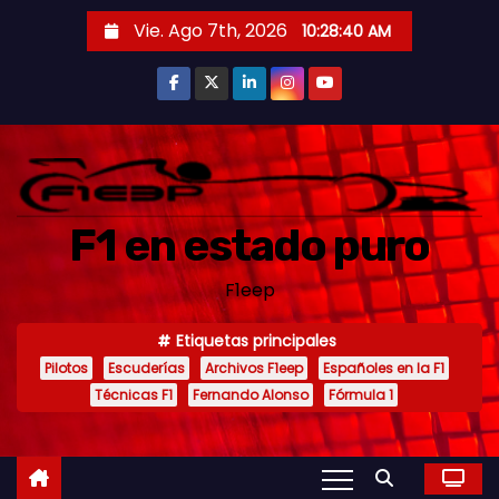
S
Vie. Ago 7th, 2026
10:28:42 AM
a
l
t
a
r
a
F1 en estado puro
l
c
F1eep
o
n
Etiquetas principales
t
Pilotos
Escuderías
Archivos F1eep
Españoles en la F1
e
Técnicas F1
Fernando Alonso
Fórmula 1
n
i
d