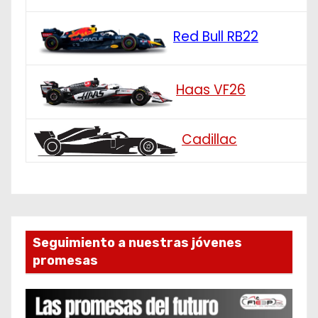
Red Bull RB22
Haas VF26
Cadillac
Seguimiento a nuestras jóvenes
promesas