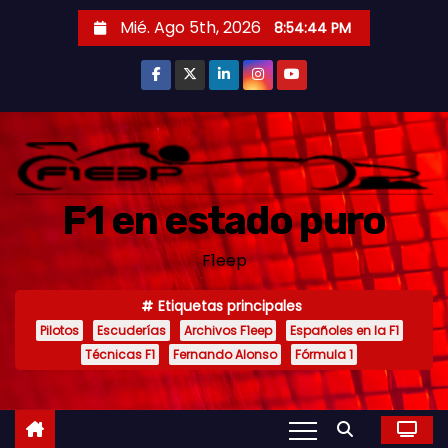
S
Mié. Ago 5th, 2026
8:54:46 PM
a
l
t
a
r
a
F1 en estado puro
l
c
F1eep
o
n
Etiquetas principales
t
Pilotos
Escuderías
Archivos F1eep
Españoles en la F1
e
Técnicas F1
Fernando Alonso
Fórmula 1
n
i
d