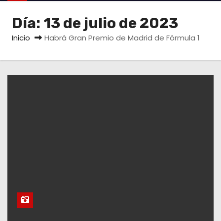
o
Día:
13 de julio de 2023
Inicio
Habrá Gran Premio de Madrid de Fórmula 1