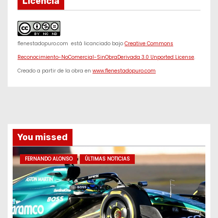
Licencia
f1enestadopuro.com
está licanciado bajo
Creative Commons
Reconocimiento-NoComercial-SinObraDerivada 3.0 Unported License
.
Creado a partir de la obra en
www.f1enestadopuro.com
You missed
FERNANDO ALONSO
ÚLTIMAS NOTICIAS