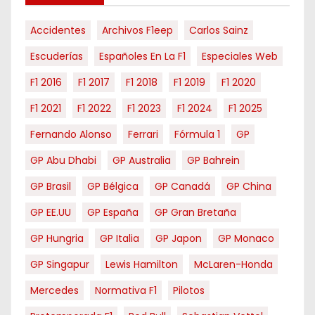
s
Accidentes
Archivos F1eep
Carlos Sainz
Escuderías
Españoles En La F1
Especiales Web
F1 2016
F1 2017
F1 2018
F1 2019
F1 2020
F1 2021
F1 2022
F1 2023
F1 2024
F1 2025
Fernando Alonso
Ferrari
Fórmula 1
GP
GP Abu Dhabi
GP Australia
GP Bahrein
GP Brasil
GP Bélgica
GP Canadá
GP China
GP EE.UU
GP España
GP Gran Bretaña
GP Hungria
GP Italia
GP Japon
GP Monaco
GP Singapur
Lewis Hamilton
McLaren-Honda
Mercedes
Normativa F1
Pilotos