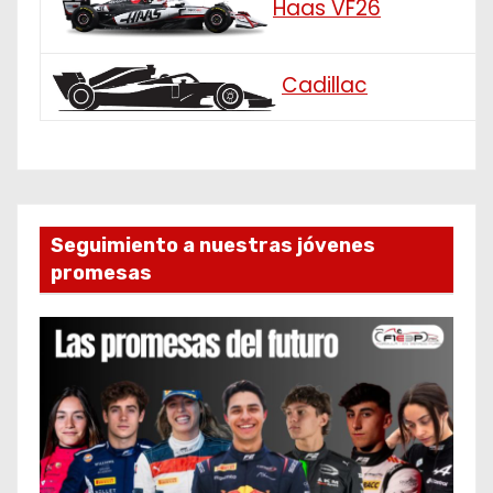
Haas VF26
Cadillac
Seguimiento a nuestras jóvenes
promesas