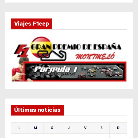
Viajes F1eep
Últimas noticias
L
M
X
J
V
S
D