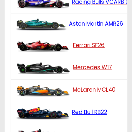
Racing Bulls VCARB 0
Aston Martin AMR26
Ferrari SF26
Mercedes W17
McLaren MCL40
Red Bull RB22