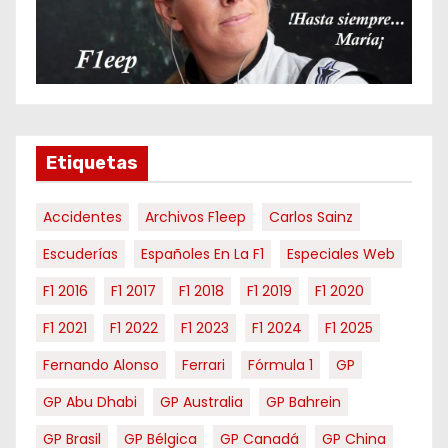
o
r
m
e
s
e
Etiquetas
s
Accidentes
Archivos F1eep
Carlos Sainz
Escuderías
Españoles En La F1
Especiales Web
F1 2016
F1 2017
F1 2018
F1 2019
F1 2020
F1 2021
F1 2022
F1 2023
F1 2024
F1 2025
Fernando Alonso
Ferrari
Fórmula 1
GP
GP Abu Dhabi
GP Australia
GP Bahrein
GP Brasil
GP Bélgica
GP Canadá
GP China