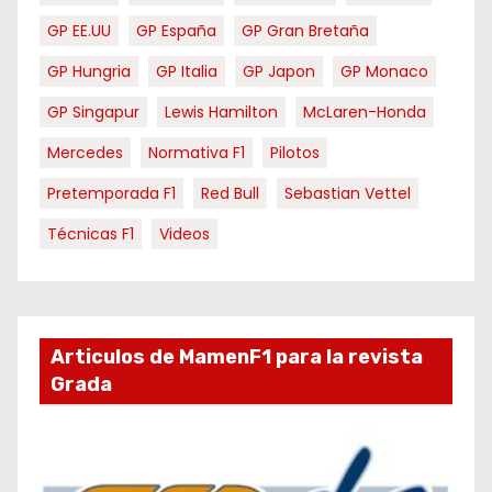
GP EE.UU
GP España
GP Gran Bretaña
GP Hungria
GP Italia
GP Japon
GP Monaco
GP Singapur
Lewis Hamilton
McLaren-Honda
Mercedes
Normativa F1
Pilotos
Pretemporada F1
Red Bull
Sebastian Vettel
Técnicas F1
Videos
Articulos de MamenF1 para la revista
Grada