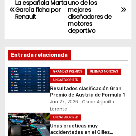
a
La española Marta
uno de los
o
n
García ficha por
mejores
v
o
Renault
diseñadores de
motores
k
e
deportivo
g
a
Entrada relacionada
c
GRANDES PREMIOS
ÚLTIMAS NOTICIAS
i
UNCATEGORIZED
Resultados clasificación Gran
ó
Premio de Austria de Formula 1
Jun 27, 2026
Oscar Arjonilla
n
Lorente
d
UNCATEGORIZED
Unas practicas muy
e
accidentadas en el Gilles