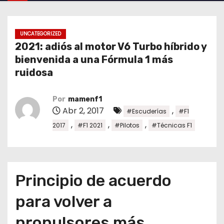
o
UNCATEGORIZED
2021: adiós al motor V6 Turbo híbrido y
bienvenida a una Fórmula 1 más
ruidosa
Por
mamenf1
Abr 2, 2017
,
#Escuderías
#F1
,
,
,
2017
#F1 2021
#Pilotos
#Técnicas F1
Principio de acuerdo
para volver a
propulsores más