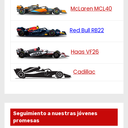
McLaren MCL40
Red Bull RB22
Haas VF26
Cadillac
Seguimiento a nuestras jóvenes
promesas