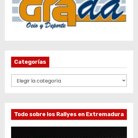
Categorías
C
a
t
e
g
Todo sobre los Rallyes en Extremadura
o
r