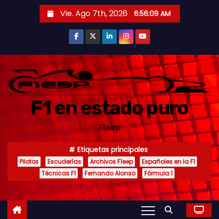
S
Vie. Ago 7th, 2026
6:56:11 AM
a
l
t
a
r
a
F1 en estado puro
l
c
F1eep
o
n
Etiquetas principales
t
Pilotos
Escuderías
Archivos F1eep
Españoles en la F1
e
Técnicas F1
Fernando Alonso
Fórmula 1
n
i
d