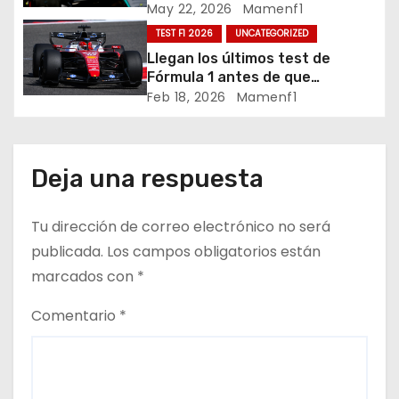
Villeneuve deja a Fernando en
May 22, 2026
Mamenf1
e
buena posición, ¿será real?… /
TEST F1 2026
UNCATEGORIZED
Crónica libes 1 GP Canadá
n
Llegan los últimos test de
Fórmula 1 antes de que
t
comience la nueva temporada
Feb 18, 2026
Mamenf1
2026 / Crónica de esta mañana
r
en Bharéin
a
Deja una respuesta
d
Tu dirección de correo electrónico no será
a
publicada.
Los campos obligatorios están
marcados con
*
s
Comentario
*