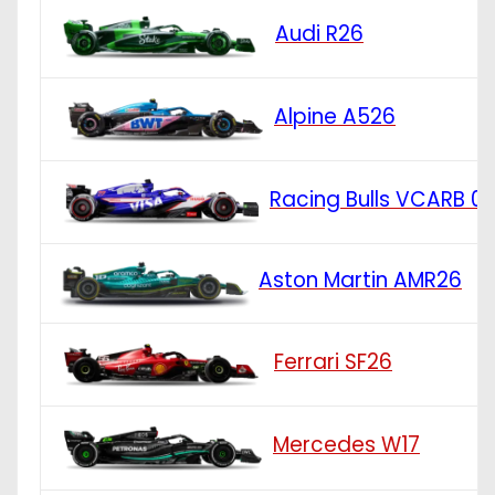
Audi R26
Alpine A526
Racing Bulls VCARB 0
Aston Martin AMR26
Ferrari SF26
Mercedes W17