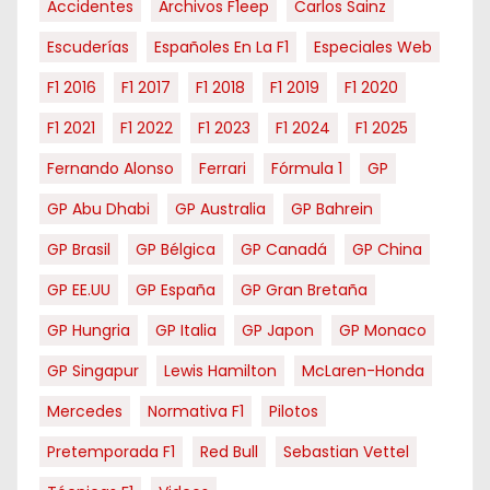
Accidentes
Archivos F1eep
Carlos Sainz
Escuderías
Españoles En La F1
Especiales Web
F1 2016
F1 2017
F1 2018
F1 2019
F1 2020
F1 2021
F1 2022
F1 2023
F1 2024
F1 2025
Fernando Alonso
Ferrari
Fórmula 1
GP
GP Abu Dhabi
GP Australia
GP Bahrein
GP Brasil
GP Bélgica
GP Canadá
GP China
GP EE.UU
GP España
GP Gran Bretaña
GP Hungria
GP Italia
GP Japon
GP Monaco
GP Singapur
Lewis Hamilton
McLaren-Honda
Mercedes
Normativa F1
Pilotos
Pretemporada F1
Red Bull
Sebastian Vettel