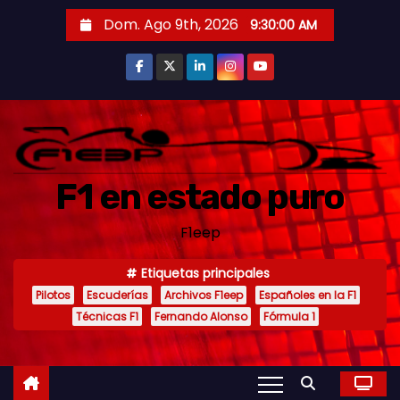
S
Dom. Ago 9th, 2026
9:30:02 AM
a
l
t
a
r
a
F1 en estado puro
l
c
F1eep
o
n
Etiquetas principales
t
Pilotos
Escuderías
Archivos F1eep
Españoles en la F1
e
Técnicas F1
Fernando Alonso
Fórmula 1
n
i
d