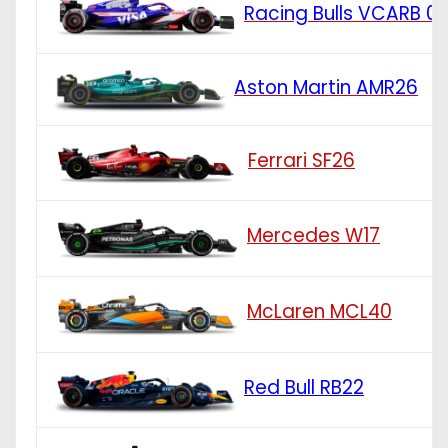
Racing Bulls VCARB 0
Aston Martin AMR26
Ferrari SF26
Mercedes W17
McLaren MCL40
Red Bull RB22