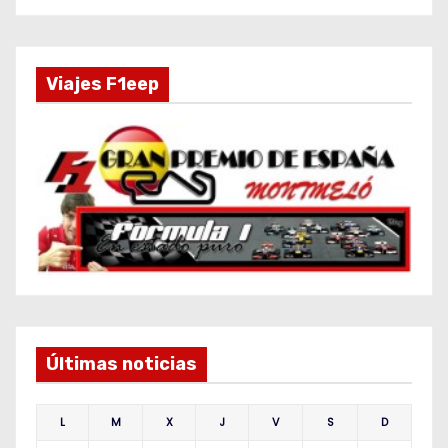
Viajes F1eep
Últimas noticias
L
M
X
J
V
S
D