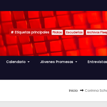
Etiquetas principales
Pilotos
Escuderías
Archivos F1ee
Calendario
Jóvenes Promesas
Entrevista
Inicio
Corinna Sch