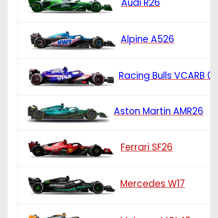
Audi R26
Alpine A526
Racing Bulls VCARB 0
Aston Martin AMR26
Ferrari SF26
Mercedes W17