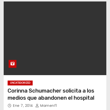
o
UNCATEGORIZED
Corinna Schumacher solicita a los
medios que abandonen el hospital
Ene 7, 2014
Mamenf1