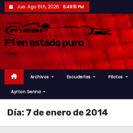
S
Jue. Ago 6th, 2026
6:49:16 PM
a
l
t
a
F1 en estado puro
r
F1eep
a
l
c
Archivos
Escuderías
Pilotos
o
n
Ayrton Senna
t
e
Día:
7 de enero de 2014
n
i
d