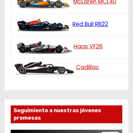
McLaren MCL40
Red Bull RB22
Haas VF26
Cadillac
Seguimiento a nuestras jóvenes
promesas