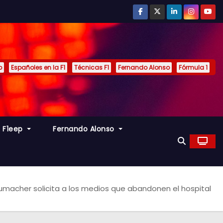
p
Españoles en la F1
Técnicas F1
Fernando Alonso
Fórmula 1
s F1eep
Fernando Alonso
umacher solicita a los medios que abandonen el hospital