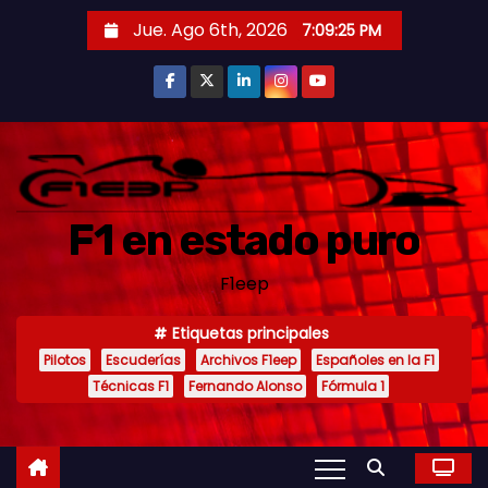
S
Jue. Ago 6th, 2026
7:09:26 PM
a
l
t
a
r
a
F1 en estado puro
l
c
F1eep
o
n
Etiquetas principales
t
Pilotos
Escuderías
Archivos F1eep
Españoles en la F1
e
Técnicas F1
Fernando Alonso
Fórmula 1
n
i
d