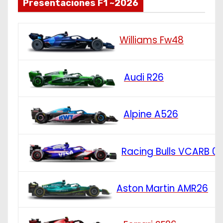
Presentaciones F1 ~2026
Williams Fw48
Audi R26
Alpine A526
Racing Bulls VCARB 0
Aston Martin AMR26