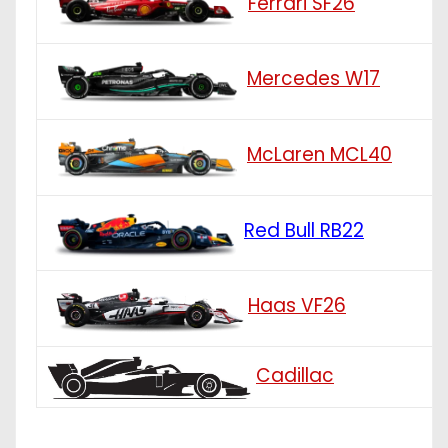
Ferrari SF26
Mercedes W17
McLaren MCL40
Red Bull RB22
Haas VF26
Cadillac