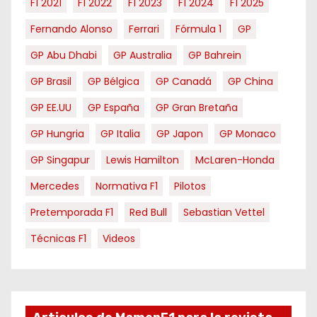
F1 2021
F1 2022
F1 2023
F1 2024
F1 2025
Fernando Alonso
Ferrari
Fórmula 1
GP
GP Abu Dhabi
GP Australia
GP Bahrein
GP Brasil
GP Bélgica
GP Canadá
GP China
GP EE.UU
GP España
GP Gran Bretaña
GP Hungria
GP Italia
GP Japon
GP Monaco
GP Singapur
Lewis Hamilton
McLaren-Honda
Mercedes
Normativa F1
Pilotos
Pretemporada F1
Red Bull
Sebastian Vettel
Técnicas F1
Videos