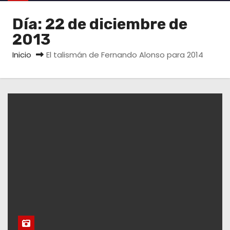
o
Día:
22 de diciembre de
2013
Inicio
El talismán de Fernando Alonso para 2014