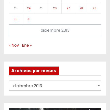
23
24
25
26
27
28
29
30
31
diciembre 2013
« Nov
Ene »
Archivos por meses
A
r
c
h