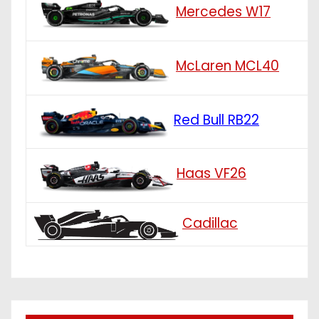
Mercedes W17
McLaren MCL40
Red Bull RB22
Haas VF26
Cadillac