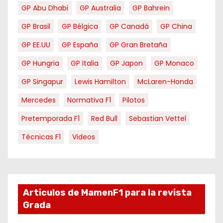
GP Abu Dhabi
GP Australia
GP Bahrein
GP Brasil
GP Bélgica
GP Canadá
GP China
GP EE.UU
GP España
GP Gran Bretaña
GP Hungria
GP Italia
GP Japon
GP Monaco
GP Singapur
Lewis Hamilton
McLaren-Honda
Mercedes
Normativa F1
Pilotos
Pretemporada F1
Red Bull
Sebastian Vettel
Técnicas F1
Videos
Articulos de MamenF1 para la revista
Grada