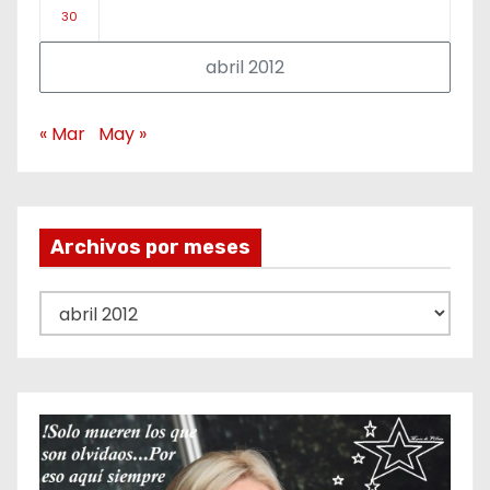
30
abril 2012
« Mar
May »
Archivos por meses
A
r
c
h
i
v
o