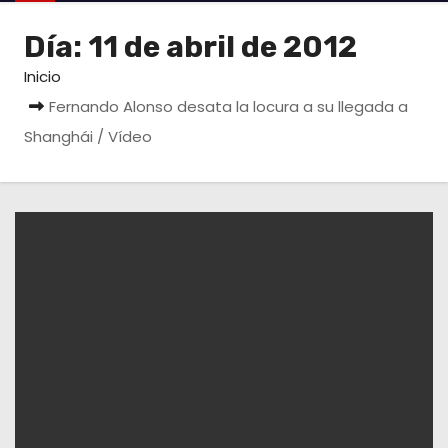
o
Día:
11 de abril de 2012
Inicio
Fernando Alonso desata la locura a su llegada a
Shanghái / Vídeo