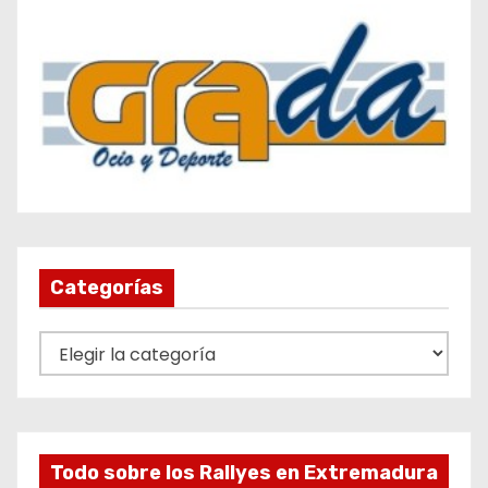
Categorías
C
a
t
e
g
Todo sobre los Rallyes en Extremadura