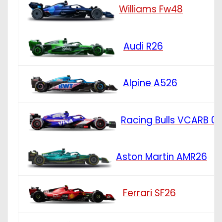
Williams Fw48
Audi R26
Alpine A526
Racing Bulls VCARB 0
Aston Martin AMR26
Ferrari SF26