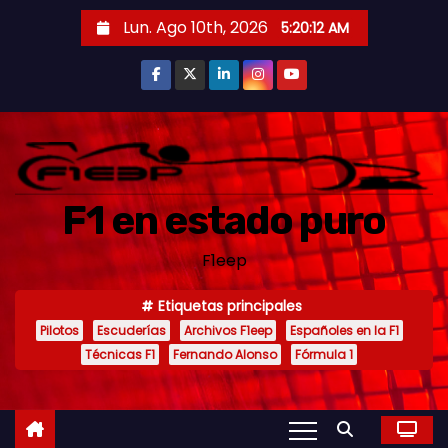
S
Lun. Ago 10th, 2026
5:20:13 AM
a
l
t
a
r
a
F1 en estado puro
l
c
F1eep
o
n
Etiquetas principales
t
Pilotos
Escuderías
Archivos F1eep
Españoles en la F1
e
Técnicas F1
Fernando Alonso
Fórmula 1
n
i
d