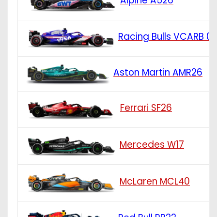
Alpine A526
Racing Bulls VCARB 0
Aston Martin AMR26
Ferrari SF26
Mercedes W17
McLaren MCL40