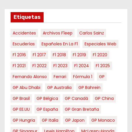
e
s
e
Etiquetas
s
Accidentes
Archivos F1eep
Carlos Sainz
Escuderías
Españoles En La F1
Especiales Web
F1 2016
F1 2017
F1 2018
F1 2019
F1 2020
F1 2021
F1 2022
F1 2023
F1 2024
F1 2025
Fernando Alonso
Ferrari
Fórmula 1
GP
GP Abu Dhabi
GP Australia
GP Bahrein
GP Brasil
GP Bélgica
GP Canadá
GP China
GP EE.UU
GP España
GP Gran Bretaña
GP Hungria
GP Italia
GP Japon
GP Monaco
GP Singapur
Lewis Hamilton
McLaren-Honda