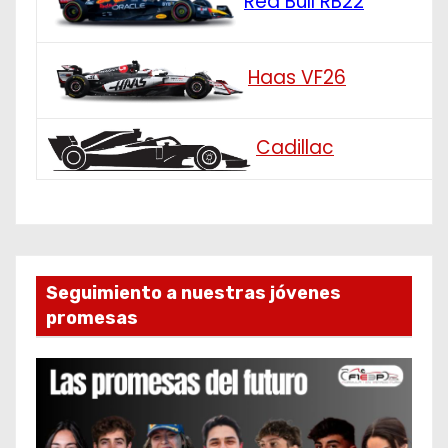
Red Bull RB22
Haas VF26
Cadillac
Seguimiento a nuestras jóvenes
promesas