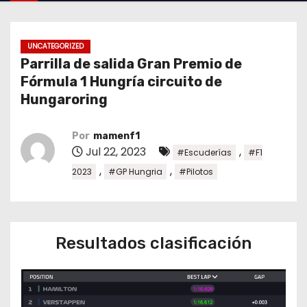
o
UNCATEGORIZED
Parrilla de salida Gran Premio de
Fórmula 1 Hungría circuito de
Hungaroring
Por
mamenf1
Jul 22, 2023
,
#Escuderías
#F1
,
,
2023
#GP Hungria
#Pilotos
Resultados clasificación