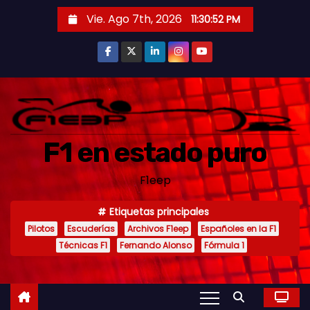
S
Vie. Ago 7th, 2026
11:30:54 PM
a
l
t
a
r
a
F1 en estado puro
l
c
F1eep
o
n
Etiquetas principales
t
Pilotos
Escuderías
Archivos F1eep
Españoles en la F1
e
Técnicas F1
Fernando Alonso
Fórmula 1
n
i
d