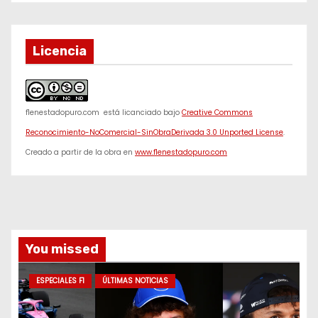
Licencia
f1enestadopuro.com
está licanciado bajo
Creative Commons
Reconocimiento-NoComercial-SinObraDerivada 3.0 Unported License
.
Creado a partir de la obra en
www.f1enestadopuro.com
You missed
ESPECIALES F1
ÚLTIMAS NOTICIAS