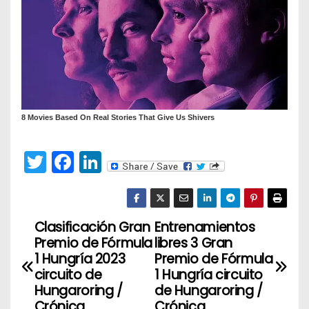
T
F
Li
w
a
n
itt
c
k
er
e
e
Clasificación Gran
Entrenamientos
N
Premio de Fórmula
libres 3 Gran
b
dI
a
1 Hungría 2023
Premio de Fórmula
o
n
circuito de
1 Hungría circuito
v
o
Hungaroring /
de Hungaroring /
Crónica
Crónica