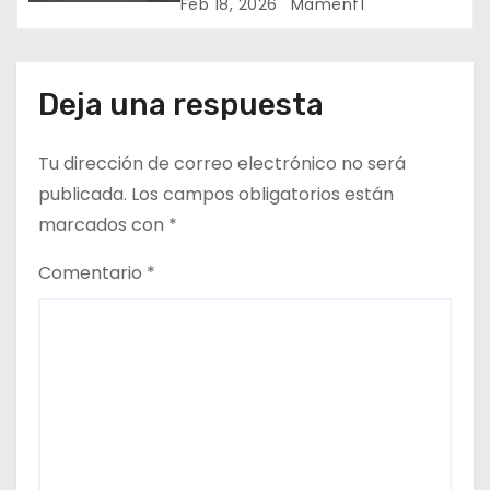
comience la nueva temporada
Feb 18, 2026
Mamenf1
t
2026 / Crónica de esta mañana
en Bharéin
r
Deja una respuesta
a
d
Tu dirección de correo electrónico no será
publicada.
Los campos obligatorios están
a
marcados con
*
s
Comentario
*