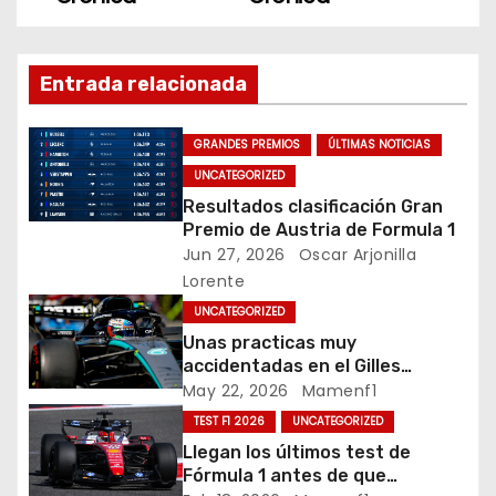
k
e
g
Entrada relacionada
a
c
GRANDES PREMIOS
ÚLTIMAS NOTICIAS
UNCATEGORIZED
i
Resultados clasificación Gran
Premio de Austria de Formula 1
ó
Jun 27, 2026
Oscar Arjonilla
Lorente
n
UNCATEGORIZED
d
Unas practicas muy
accidentadas en el Gilles
e
Villeneuve deja a Fernando en
May 22, 2026
Mamenf1
buena posición, ¿será real?… /
TEST F1 2026
UNCATEGORIZED
e
Crónica libes 1 GP Canadá
Llegan los últimos test de
n
Fórmula 1 antes de que