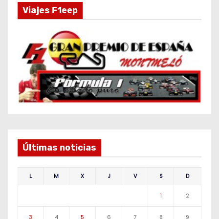
Viajes F1eep
Últimas noticias
L
M
X
J
V
S
D
1
2
3
4
5
6
7
8
9