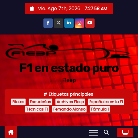
S
Vie. Ago 7th, 2026
7:28:00 AM
a
l
t
a
r
a
F1 en estado puro
l
c
F1eep
o
n
Etiquetas principales
t
Pilotos
Escuderías
Archivos F1eep
Españoles en la F1
e
Técnicas F1
Fernando Alonso
Fórmula 1
n
i
d