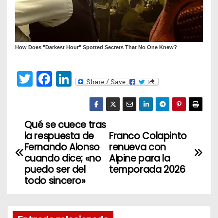
T
F
Li
w
a
n
itt
c
k
er
e
e
Qué se cuece tras
N
la respuesta de
Franco Colapinto
b
dI
a
Fernando Alonso
renueva con
o
n
cuando dice; «no
Alpine para la
v
o
puedo ser del
temporada 2026
todo sincero»
k
e
g