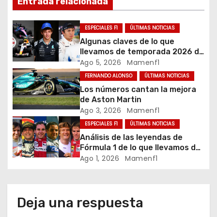
Entrada relacionada
a
c
ESPECIALES F1
ÚLTIMAS NOTICIAS
Algunas claves de lo que
i
llevamos de temporada 2026 de
Fórmula 1
Ago 5, 2026
Mamenf1
ó
FERNANDO ALONSO
ÚLTIMAS NOTICIAS
Los números cantan la mejora
n
de Aston Martin
d
Ago 3, 2026
Mamenf1
ESPECIALES F1
ÚLTIMAS NOTICIAS
e
Análisis de las leyendas de
Fórmula 1 de lo que llevamos de
e
temporada 2026
Ago 1, 2026
Mamenf1
n
t
Deja una respuesta
r