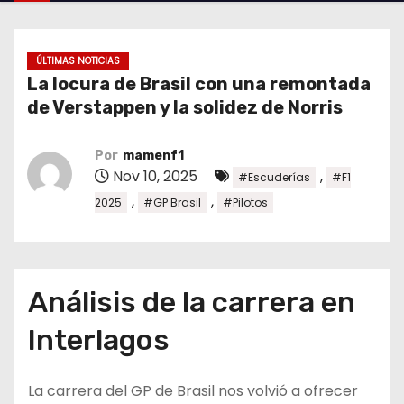
o
ÚLTIMAS NOTICIAS
La locura de Brasil con una remontada
de Verstappen y la solidez de Norris
Por
mamenf1
Nov 10, 2025
,
#Escuderías
#F1
,
,
2025
#GP Brasil
#Pilotos
Análisis de la carrera en
Interlagos
La carrera del GP de Brasil nos volvió a ofrecer