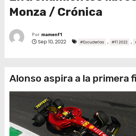
o
Monza / Crónica
Por
mamenf1
Sep 10, 2022
,
,
#Escuderías
#F1 2022
Alonso aspira a la primera f