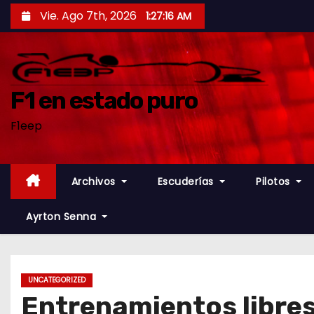
S
Vie. Ago 7th, 2026
1:27:17 AM
a
l
t
a
F1 en estado puro
r
F1eep
a
l
c
Archivos
Escuderías
Pilotos
o
n
Ayrton Senna
t
e
n
UNCATEGORIZED
i
Entrenamientos libres 
d