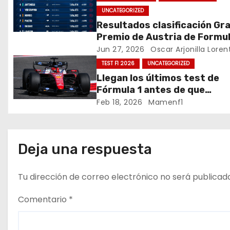
g
UNCATEGORIZED
a
Resultados clasificación Gr
Premio de Austria de Formul
c
Jun 27, 2026
Oscar Arjonilla Loren
TEST F1 2026
UNCATEGORIZED
i
Llegan los últimos test de
ó
Fórmula 1 antes de que
comience la nueva tempora
Feb 18, 2026
Mamenf1
n
2026 / Crónica de esta mañ
en Bharéin
d
Deja una respuesta
e
e
Tu dirección de correo electrónico no será publicad
n
Comentario
*
t