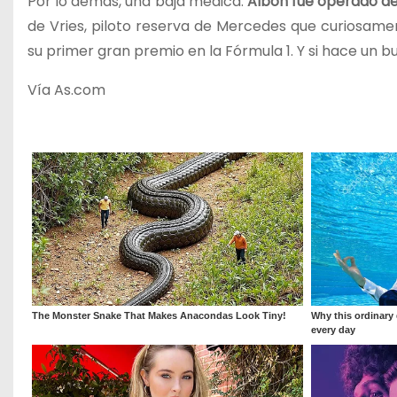
Por lo demás, una baja médica:
Albon fue operado de 
de Vries, piloto reserva de Mercedes que curiosam
su primer gran premio en la Fórmula 1. Y si hace un 
Vía As.com