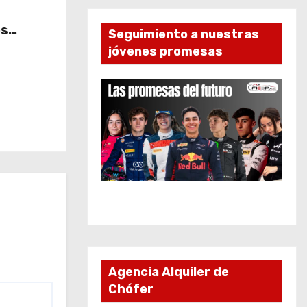
es
Seguimiento a nuestras
jóvenes promesas
eal?… /
dá
Agencia Alquiler de
Chófer