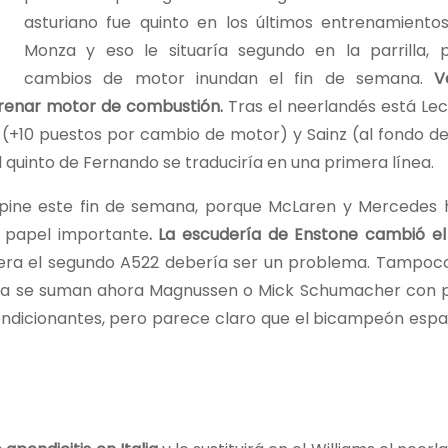
asturiano fue quinto en los últimos entrenamientos
Monza y eso le situaría segundo en la parrilla, 
cambios de motor inundan el fin de semana.
V
trenar motor de combustión.
Tras el neerlandés está Lec
 (+10 puestos por cambio de motor) y Sainz (al fondo de 
l quinto de Fernando se traduciría en una primera línea.
Alpine este fin de semana, porque McLaren y Mercedes 
n papel importante
. La escudería de Enstone cambió e
quiera el segundo A522 debería ser un problema. Tampoc
unoda se suman ahora Magnussen o Mick Schumacher con 
s condicionantes, pero parece claro que el bicampeón esp