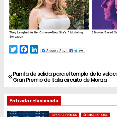
T
F
Li
w
a
n
itt
c
k
er
e
e
Parrilla de salida para el templo de la veloc
N
Gran Premio de Italia circuito de Monza
b
dI
a
o
n
v
o
Entrada relacionada
k
e
GRANDES PREMIOS
ÚLTIMAS NOTICIAS