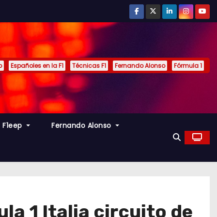
p
Españoles en la F1
Técnicas F1
Fernando Alonso
Fórmula 1
s F1eep
Fernando Alonso
a 1 Italia circuito de