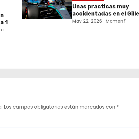
Unas practicas muy
accidentadas en el Gill
an
Villeneuve deja a Fernando en
May 22, 2026
Mamenf1
a 1
buena posición, ¿será r
te
Crónica libes 1 GP Cana
da
ana
a.
Los campos obligatorios están marcados con
*