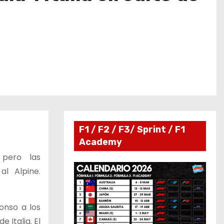
F1 / F2 / F3/ Sprint / F1
Academy
 pero las
al Alpine.
lonso a los
 Italia. El