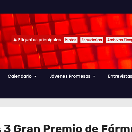
Etiquetas principales
Pilotos
Escuderías
Archivos F1ee
Calendario
Jóvenes Promesas
Entrevista
3 Gran Premio de Fórmul