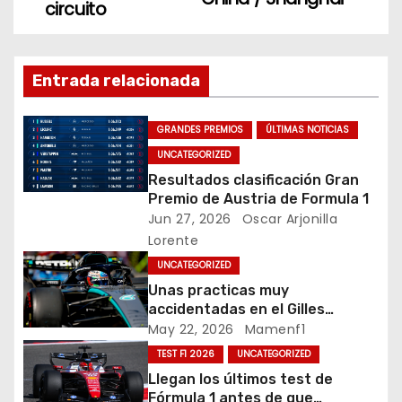
o
n
circuito
v
o
k
e
Entrada relacionada
g
GRANDES PREMIOS
ÚLTIMAS NOTICIAS
a
UNCATEGORIZED
c
Resultados clasificación Gran
Premio de Austria de Formula 1
i
Jun 27, 2026
Oscar Arjonilla
Lorente
ó
UNCATEGORIZED
n
Unas practicas muy
accidentadas en el Gilles
d
Villeneuve deja a Fernando en
May 22, 2026
Mamenf1
buena posición, ¿será real?… /
TEST F1 2026
UNCATEGORIZED
e
Crónica libes 1 GP Canadá
Llegan los últimos test de
Fórmula 1 antes de que