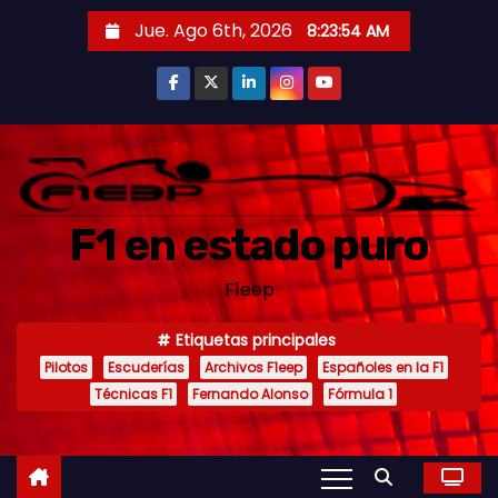
S
Jue. Ago 6th, 2026
8:23:55 AM
a
l
t
a
r
a
F1 en estado puro
l
c
F1eep
o
n
Etiquetas principales
t
Pilotos
Escuderías
Archivos F1eep
Españoles en la F1
e
Técnicas F1
Fernando Alonso
Fórmula 1
n
i
d