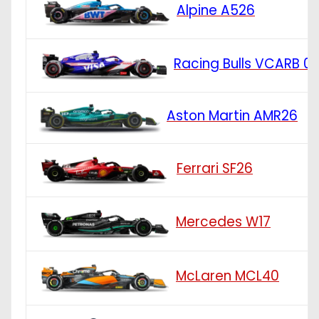
Alpine A526
Racing Bulls VCARB 0
Aston Martin AMR26
Ferrari SF26
Mercedes W17
McLaren MCL40