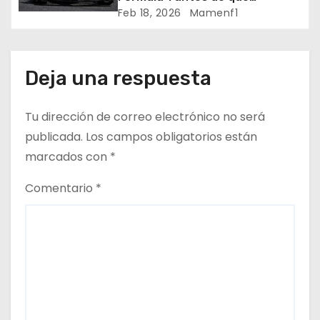
e
comience la nueva temporada
Feb 18, 2026
Mamenf1
2026 / Crónica de esta mañana
n
en Bharéin
t
Deja una respuesta
r
Tu dirección de correo electrónico no será
a
publicada.
Los campos obligatorios están
d
marcados con
*
a
Comentario
*
s