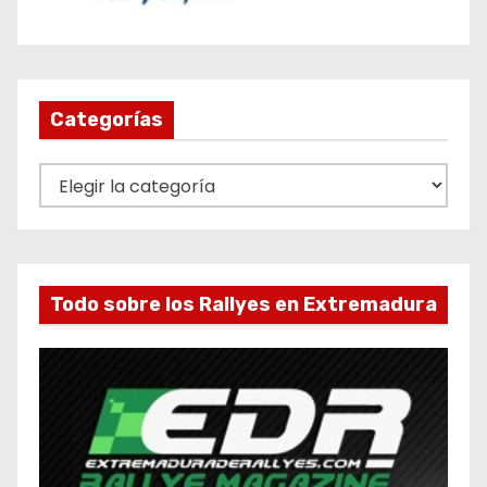
Categorías
C
a
t
e
g
Todo sobre los Rallyes en Extremadura
o
r
í
a
s