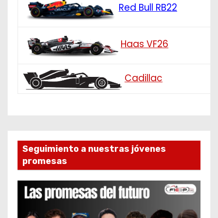
Red Bull RB22
Haas VF26
Cadillac
Seguimiento a nuestras jóvenes
promesas