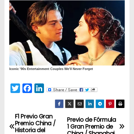
T
F
Li
w
a
n
itt
c
k
er
e
e
F1 Previo Gran
N
Previo de Fórmula
Premio China /
b
dI
1 Gran Premio de
a
Historia del
China / Shanghai