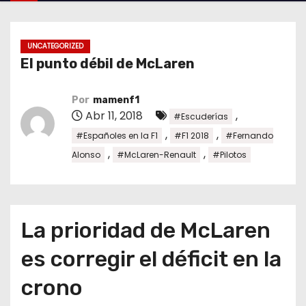
o
UNCATEGORIZED
El punto débil de McLaren
Por
mamenf1
Abr 11, 2018
,
#Escuderías
,
,
#Españoles en la F1
#F1 2018
#Fernando
,
,
Alonso
#McLaren-Renault
#Pilotos
La prioridad de McLaren
es corregir el déficit en la
crono