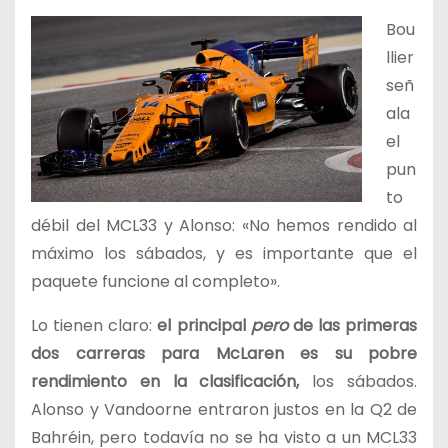
Bou
llier
señ
ala
el
pun
to
débil del MCL33 y Alonso: «No hemos rendido al
máximo los sábados, y es importante que el
paquete funcione al completo».
Lo tienen claro:
el principal
pero
de las primeras
dos carreras para McLaren es su pobre
rendimiento en la clasificación,
los sábados.
Alonso y Vandoorne entraron justos en la Q2 de
Bahréin, pero todavía no se ha visto a un MCL33