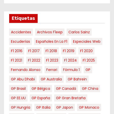
e
s
e
Etiquetas
s
Accidentes
Archivos F1eep
Carlos Sainz
Escuderías
Españoles En La F1
Especiales Web
F1 2016
F1 2017
F1 2018
F1 2019
F1 2020
F1 2021
F1 2022
F1 2023
F1 2024
F1 2025
Fernando Alonso
Ferrari
Fórmula 1
GP
GP Abu Dhabi
GP Australia
GP Bahrein
GP Brasil
GP Bélgica
GP Canadá
GP China
GP EE.UU
GP España
GP Gran Bretaña
GP Hungria
GP Italia
GP Japon
GP Monaco