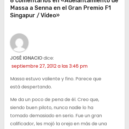
r
8 comentarios en «Adelantamiento de
Massa a Senna en el Gran Premio F1
a
Singapur / Vídeo»
d
a
s
JOSÉ IGNACIO
dice:
septiembre 27, 2012 a las 3:46 pm
Massa estuvo valiente y fino. Parece que
está despertando.
Me da un poco de pena de él. Creo que,
siendo buen piloto, nunca nadie lo ha
tomado demasiado en serio. Fue un gran
calificador, les mojó la oreja en más de una