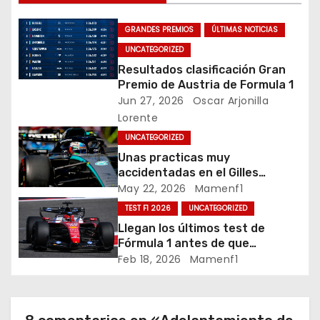
a
GRANDES PREMIOS
ÚLTIMAS NOTICIAS
c
UNCATEGORIZED
Resultados clasificación Gran
i
Premio de Austria de Formula 1
Jun 27, 2026
Oscar Arjonilla
ó
Lorente
n
UNCATEGORIZED
Unas practicas muy
d
accidentadas en el Gilles
Villeneuve deja a Fernando en
May 22, 2026
Mamenf1
e
buena posición, ¿será real?… /
TEST F1 2026
UNCATEGORIZED
Crónica libes 1 GP Canadá
e
Llegan los últimos test de
Fórmula 1 antes de que
n
comience la nueva temporada
Feb 18, 2026
Mamenf1
2026 / Crónica de esta mañana
t
en Bharéin