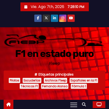
S
Vie. Ago 7th, 2026
7:28:11 PM
a
l
t
a
r
a
F1 en estado puro
l
c
F1eep
o
n
Etiquetas principales
t
Pilotos
Escuderías
Archivos F1eep
Españoles en la F1
e
Técnicas F1
Fernando Alonso
Fórmula 1
n
i
d