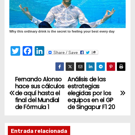
T
F
Li
w
a
n
itt
c
k
er
e
e
Fernando Alonso
Análisis de las
N
hace sus cálculos
estrategias
b
dI
a
de aquí hasta el
elegidas por los
o
n
final del Mundial
equipos en el GP
v
o
de Fórmula 1
de Singapur F1 20
k
e
g
Entrada relacionada