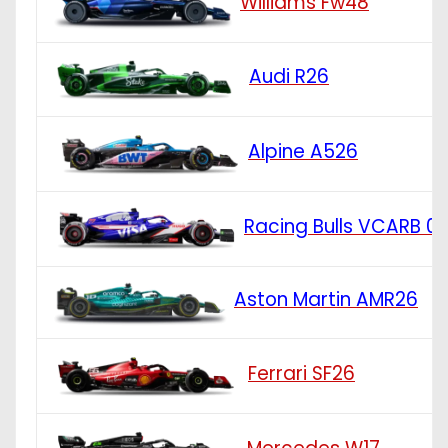
Williams Fw48
Audi R26
Alpine A526
Racing Bulls VCARB 0
Aston Martin AMR26
Ferrari SF26