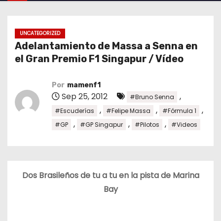
o
UNCATEGORIZED
Adelantamiento de Massa a Senna en
el Gran Premio F1 Singapur / Vídeo
Por
mamenf1
Sep 25, 2012
,
#Bruno Senna
,
,
,
#Escuderías
#Felipe Massa
#Fórmula 1
,
,
,
#GP
#GP Singapur
#Pilotos
#Videos
Dos Brasileños de tu a tu en la pista de Marina
Bay