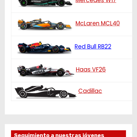
Mercedes W17
McLaren MCL40
Red Bull RB22
Haas VF26
Cadillac
Seguimiento a nuestras jóvenes