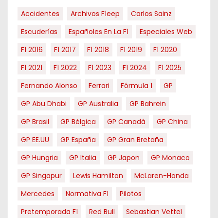
Accidentes
Archivos F1eep
Carlos Sainz
Escuderías
Españoles En La F1
Especiales Web
F1 2016
F1 2017
F1 2018
F1 2019
F1 2020
F1 2021
F1 2022
F1 2023
F1 2024
F1 2025
Fernando Alonso
Ferrari
Fórmula 1
GP
GP Abu Dhabi
GP Australia
GP Bahrein
GP Brasil
GP Bélgica
GP Canadá
GP China
GP EE.UU
GP España
GP Gran Bretaña
GP Hungria
GP Italia
GP Japon
GP Monaco
GP Singapur
Lewis Hamilton
McLaren-Honda
Mercedes
Normativa F1
Pilotos
Pretemporada F1
Red Bull
Sebastian Vettel