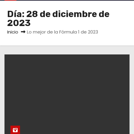
o
Día:
28 de diciembre de
2023
Inicio
Lo mejor de la Fórmula 1 de 2023