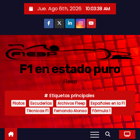
S
Jue. Ago 6th, 2026
10:03:40 AM
a
l
t
a
r
a
F1 en estado puro
l
c
F1eep
o
n
Etiquetas principales
t
Pilotos
Escuderías
Archivos F1eep
Españoles en la F1
e
Técnicas F1
Fernando Alonso
Fórmula 1
n
i
d