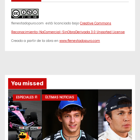
f1enestadopuro.com
está licanciado bajo
Creative Commons
Reconocimiento-NoComercial-SinObraDerivada 3.0 Unported License
.
Creado a partir de la obra en
www.f1enestadopuro.com
You missed
ESPECIALES F1
ÚLTIMAS NOTICIAS