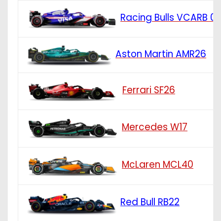
Racing Bulls VCARB 0
Aston Martin AMR26
Ferrari SF26
Mercedes W17
McLaren MCL40
Red Bull RB22