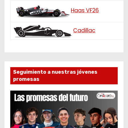
Haas VF26
Cadillac
Seguimiento a nuestras jóvenes
promesas