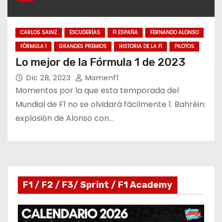
CARLOS SAINZ
ESCUDERÍAS
F1 ESPAÑA
FERNANDO ALONSO
FÓRMULA 1
GRANDES PREMIOS
HISTORIA DE LA F1
PILOTOS
Lo mejor de la Fórmula 1 de 2023
Dic 28, 2023
Mamenf1
Momentos por la que esta temporada del
Mundial de F1 no se olvidará fácilmente 1. Bahréin:
explosión de Alonso con…
F1 / F2 / F3/ Sprint / F1 Academy