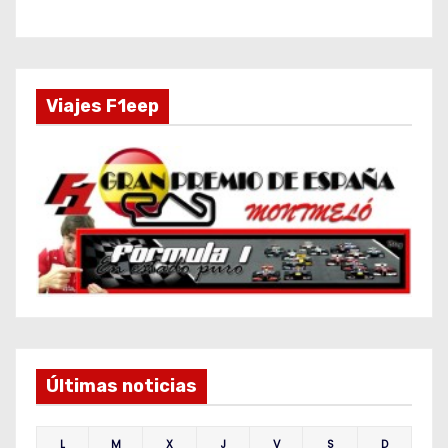
Viajes F1eep
Últimas noticias
L
M
X
J
V
S
D