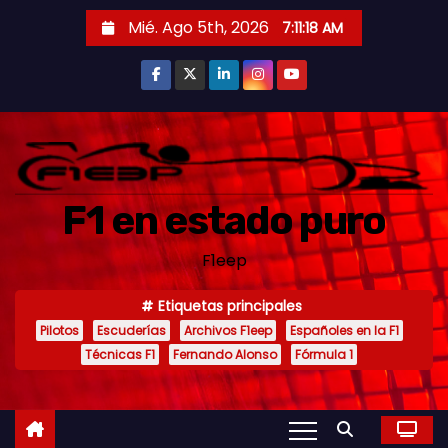
S
Mié. Ago 5th, 2026
7:11:20 AM
a
l
t
a
r
a
F1 en estado puro
l
c
F1eep
o
n
Etiquetas principales
t
Pilotos
Escuderías
Archivos F1eep
Españoles en la F1
e
Técnicas F1
Fernando Alonso
Fórmula 1
n
i
d