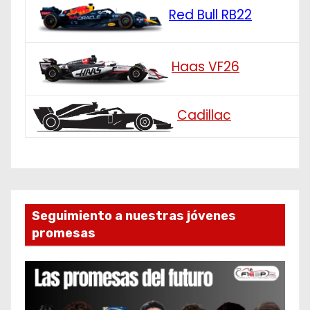
Red Bull RB22
Haas VF26
Cadillac
Seguimiento a nuestras jóvenes
promesas