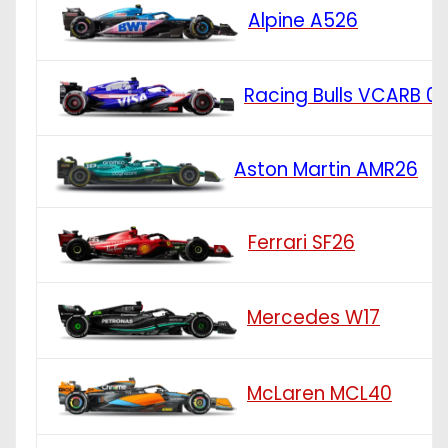
Alpine A526
Racing Bulls VCARB 0
Aston Martin AMR26
Ferrari SF26
Mercedes W17
McLaren MCL40