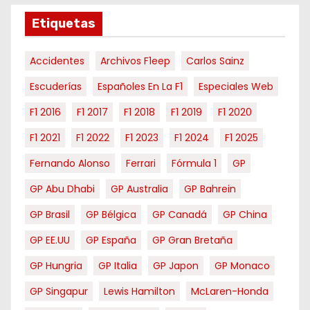
s
e
Etiquetas
s
Accidentes
Archivos F1eep
Carlos Sainz
Escuderías
Españoles En La F1
Especiales Web
F1 2016
F1 2017
F1 2018
F1 2019
F1 2020
F1 2021
F1 2022
F1 2023
F1 2024
F1 2025
Fernando Alonso
Ferrari
Fórmula 1
GP
GP Abu Dhabi
GP Australia
GP Bahrein
GP Brasil
GP Bélgica
GP Canadá
GP China
GP EE.UU
GP España
GP Gran Bretaña
GP Hungria
GP Italia
GP Japon
GP Monaco
GP Singapur
Lewis Hamilton
McLaren-Honda