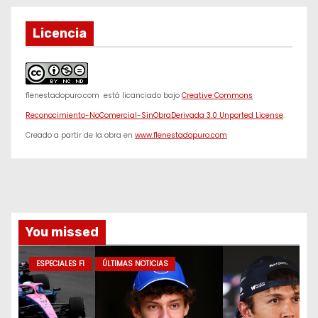
Licencia
f1enestadopuro.com
está licanciado bajo
Creative Commons
Reconocimiento-NoComercial-SinObraDerivada 3.0 Unported License
.
Creado a partir de la obra en
www.f1enestadopuro.com
You missed
ESPECIALES F1
ÚLTIMAS NOTICIAS