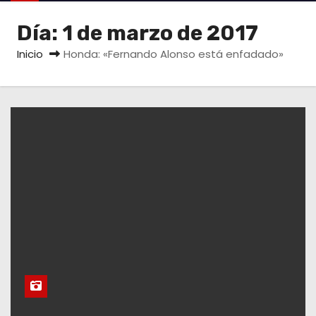
o
Día:
1 de marzo de 2017
Inicio
Honda: «Fernando Alonso está enfadado»