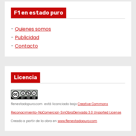
F1 en estado puro
-
Quienes somos
-
Publicidad
-
Contacto
Licencia
f1enestadopuro.com
está licanciado bajo
Creative Commons
Reconocimiento-NoComercial-SinObraDerivada 3.0 Unported License
.
Creado a partir de la obra en
www.f1enestadopuro.com