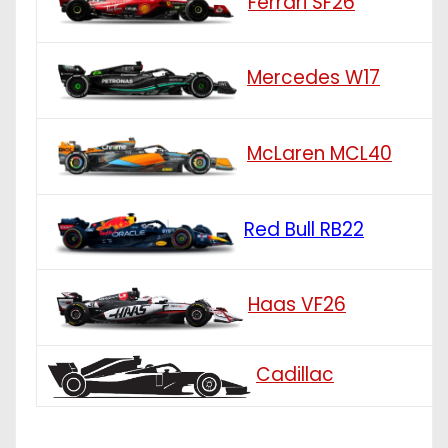
Ferrari SF26
Mercedes W17
McLaren MCL40
Red Bull RB22
Haas VF26
Cadillac