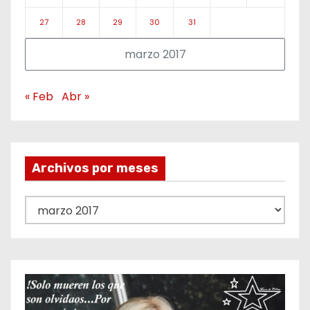
27
28
29
30
31
marzo 2017
« Feb
Abr »
Archivos por meses
A
r
c
h
i
v