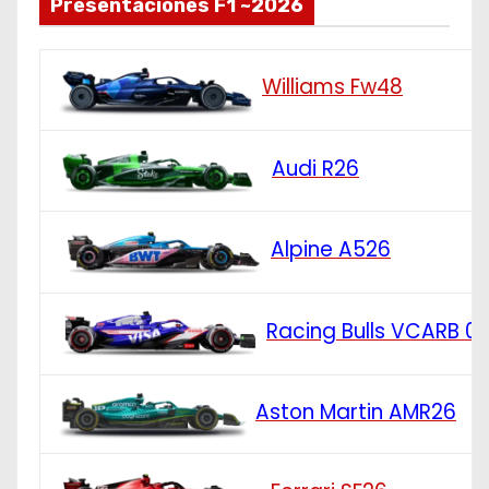
Presentaciones F1 ~2026
Williams Fw48
Audi R26
Alpine A526
Racing Bulls VCARB 0
Aston Martin AMR26