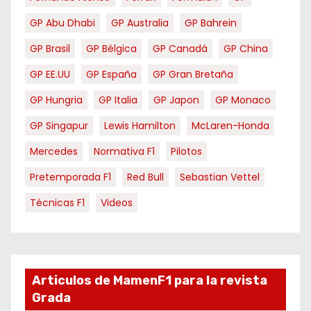
GP Abu Dhabi
GP Australia
GP Bahrein
GP Brasil
GP Bélgica
GP Canadá
GP China
GP EE.UU
GP España
GP Gran Bretaña
GP Hungria
GP Italia
GP Japon
GP Monaco
GP Singapur
Lewis Hamilton
McLaren-Honda
Mercedes
Normativa F1
Pilotos
Pretemporada F1
Red Bull
Sebastian Vettel
Técnicas F1
Videos
Articulos de MamenF1 para la revista
Grada