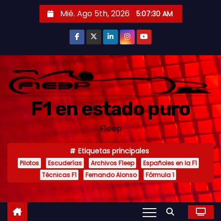
S
Mié. Ago 5th, 2026
5:07:32 AM
a
l
t
a
r
a
F1 en estado puro
l
c
F1eep
o
n
Etiquetas principales
t
Pilotos
Escuderías
Archivos F1eep
Españoles en la F1
e
Técnicas F1
Fernando Alonso
Fórmula 1
n
i
d