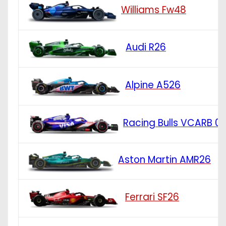
Williams Fw48
Audi R26
Alpine A526
Racing Bulls VCARB 0
Aston Martin AMR26
Ferrari SF26