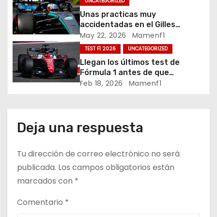
UNCATEGORIZED
n
Unas practicas muy
accidentadas en el Gilles
d
Villeneuve deja a Fernando en
May 22, 2026
Mamenf1
buena posición, ¿será real?… /
TEST F1 2026
UNCATEGORIZED
e
Crónica libes 1 GP Canadá
Llegan los últimos test de
Fórmula 1 antes de que
e
comience la nueva temporada
Feb 18, 2026
Mamenf1
2026 / Crónica de esta mañana
n
en Bharéin
t
Deja una respuesta
r
Tu dirección de correo electrónico no será
a
publicada.
Los campos obligatorios están
d
marcados con
*
a
Comentario
*