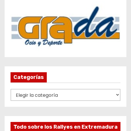
Categorías
C
a
t
e
g
Todo sobre los Rallyes en Extremadura