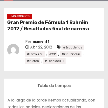
o
UNCATEGORIZED
Gran Premio de Fórmula 1 Bahréin
2012 / Resultados final de carrera
Por
mamenf1
Abr 22, 2012
,
#Escuderías
,
,
,
#Fórmula 1
#GP
#GP Bahrein
,
#Pilotos
#Técnicas F1
Tabla de tiempos
A lo largo de la tarde iremos actualizando, con
todas las noticias, declaraciones de los