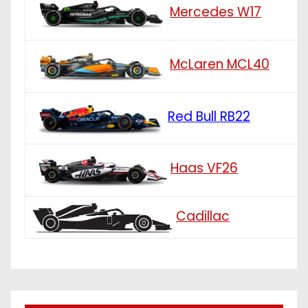
Mercedes W17
McLaren MCL40
Red Bull RB22
Haas VF26
Cadillac