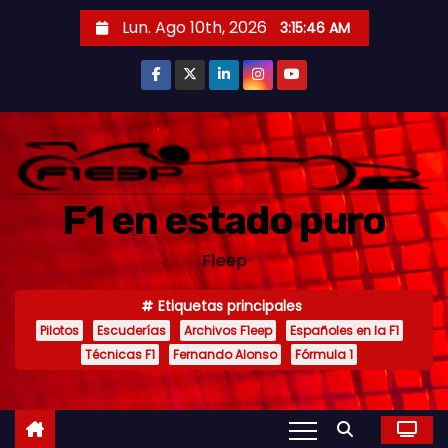
S
Lun. Ago 10th, 2026
3:15:47 AM
a
l
t
a
r
a
F1 en estado puro
l
c
F1eep
o
n
Etiquetas principales
t
Pilotos
Escuderías
Archivos F1eep
Españoles en la F1
e
Técnicas F1
Fernando Alonso
Fórmula 1
n
i
d