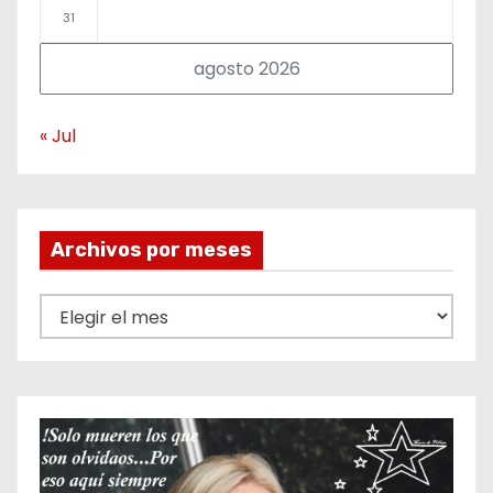
31
agosto 2026
« Jul
Archivos por meses
A
r
c
h
i
v
o