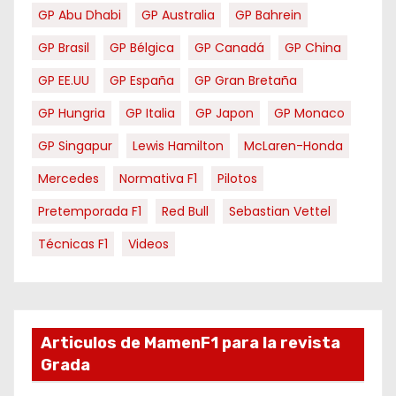
GP Abu Dhabi
GP Australia
GP Bahrein
GP Brasil
GP Bélgica
GP Canadá
GP China
GP EE.UU
GP España
GP Gran Bretaña
GP Hungria
GP Italia
GP Japon
GP Monaco
GP Singapur
Lewis Hamilton
McLaren-Honda
Mercedes
Normativa F1
Pilotos
Pretemporada F1
Red Bull
Sebastian Vettel
Técnicas F1
Videos
Articulos de MamenF1 para la revista
Grada