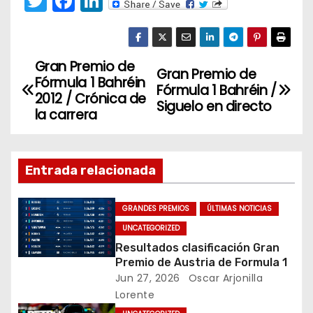
T
F
Li
w
a
n
itt
c
k
er
e
e
Gran Premio de
N
Gran Premio de
Fórmula 1 Bahréin
b
dI
Fórmula 1 Bahréin /
a
2012 / Crónica de
o
n
Siguelo en directo
la carrera
v
o
k
e
Entrada relacionada
g
GRANDES PREMIOS
ÚLTIMAS NOTICIAS
a
UNCATEGORIZED
c
Resultados clasificación Gran
Premio de Austria de Formula 1
i
Jun 27, 2026
Oscar Arjonilla
Lorente
ó