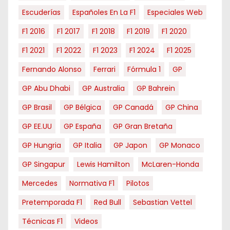
Escuderías
Españoles En La F1
Especiales Web
F1 2016
F1 2017
F1 2018
F1 2019
F1 2020
F1 2021
F1 2022
F1 2023
F1 2024
F1 2025
Fernando Alonso
Ferrari
Fórmula 1
GP
GP Abu Dhabi
GP Australia
GP Bahrein
GP Brasil
GP Bélgica
GP Canadá
GP China
GP EE.UU
GP España
GP Gran Bretaña
GP Hungria
GP Italia
GP Japon
GP Monaco
GP Singapur
Lewis Hamilton
McLaren-Honda
Mercedes
Normativa F1
Pilotos
Pretemporada F1
Red Bull
Sebastian Vettel
Técnicas F1
Videos