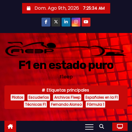
S
Dom. Ago 9th, 2026
7:25:35 AM
a
l
t
a
r
a
F1 en estado puro
l
c
F1eep
o
n
Etiquetas principales
t
Pilotos
Escuderías
Archivos F1eep
Españoles en la F1
e
Técnicas F1
Fernando Alonso
Fórmula 1
n
i
d