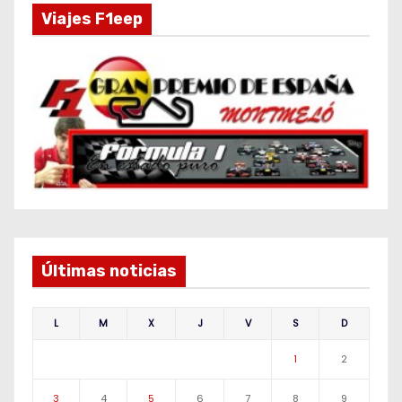
Viajes F1eep
Últimas noticias
L
M
X
J
V
S
D
1
2
3
4
5
6
7
8
9