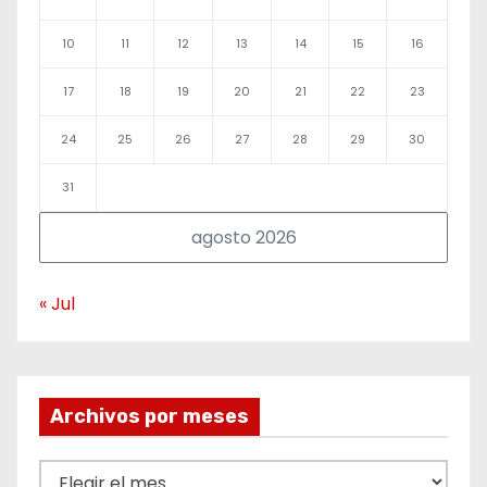
10
11
12
13
14
15
16
17
18
19
20
21
22
23
24
25
26
27
28
29
30
31
agosto 2026
« Jul
Archivos por meses
A