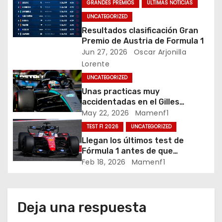
GRANDES PREMIOS
ÚLTIMAS NOTICIAS
c
UNCATEGORIZED
Resultados clasificación Gran
i
Premio de Austria de Formula 1
Jun 27, 2026
Oscar Arjonilla
ó
Lorente
n
UNCATEGORIZED
Unas practicas muy
d
accidentadas en el Gilles
Villeneuve deja a Fernando en
May 22, 2026
Mamenf1
e
buena posición, ¿será real?… /
TEST F1 2026
UNCATEGORIZED
Crónica libes 1 GP Canadá
e
Llegan los últimos test de
Fórmula 1 antes de que
n
comience la nueva temporada
Feb 18, 2026
Mamenf1
2026 / Crónica de esta mañana
t
en Bharéin
r
Deja una respuesta