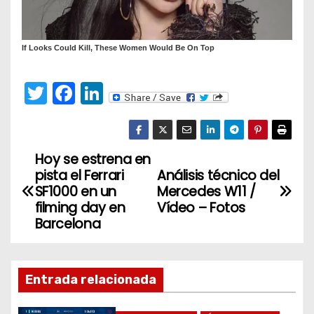
T
F
Li
w
a
n
itt
c
k
er
e
e
Hoy se estrena en
N
pista el Ferrari
Análisis técnico del
b
dI
a
SF1000 en un
Mercedes W11 /
o
n
filming day en
Vídeo – Fotos
v
o
Barcelona
k
e
g
Entrada relacionada
a