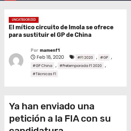
o
UNCATEGORIZED
El mítico circuito de Imola se ofrece
para sustituir el GP de China
Por
mamenf1
Feb 18, 2020
,
,
#F1 2020
#GP
,
,
#GP China
#Pretemporada F1 2020
#Técnicas F1
Ya han enviado una
petición a la FIA con su
candidatura