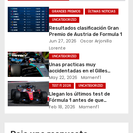
a
c
GRANDES PREMIOS
ÚLTIMAS NOTICIAS
UNCATEGORIZED
i
Resultados clasificación Gran
Premio de Austria de Formula 1
ó
Jun 27, 2026
Oscar Arjonilla
Lorente
n
UNCATEGORIZED
d
Unas practicas muy
accidentadas en el Gilles
e
Villeneuve deja a Fernando en
May 22, 2026
Mamenf1
buena posición, ¿será real?… /
TEST F1 2026
UNCATEGORIZED
e
Crónica libes 1 GP Canadá
Llegan los últimos test de
n
Fórmula 1 antes de que
comience la nueva temporada
Feb 18, 2026
Mamenf1
t
2026 / Crónica de esta mañana
en Bharéin
r