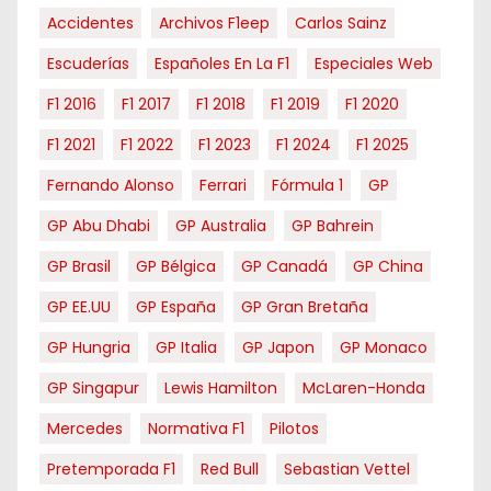
Accidentes
Archivos F1eep
Carlos Sainz
Escuderías
Españoles En La F1
Especiales Web
F1 2016
F1 2017
F1 2018
F1 2019
F1 2020
F1 2021
F1 2022
F1 2023
F1 2024
F1 2025
Fernando Alonso
Ferrari
Fórmula 1
GP
GP Abu Dhabi
GP Australia
GP Bahrein
GP Brasil
GP Bélgica
GP Canadá
GP China
GP EE.UU
GP España
GP Gran Bretaña
GP Hungria
GP Italia
GP Japon
GP Monaco
GP Singapur
Lewis Hamilton
McLaren-Honda
Mercedes
Normativa F1
Pilotos
Pretemporada F1
Red Bull
Sebastian Vettel