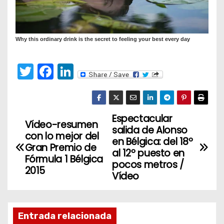
T
F
Li
w
a
n
itt
c
k
er
e
e
Espectacular
N
Vídeo-resumen
salida de Alonso
b
dI
con lo mejor del
a
en Bélgica: del 18º
o
n
Gran Premio de
al 12º puesto en
Fórmula 1 Bélgica
v
o
pocos metros /
2015
Vídeo
k
e
g
Entrada relacionada