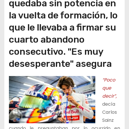
quedaba sin potencia en
la vuelta de formación, lo
que le llevaba a firmar su
cuarto abandono
consecutivo. "Es muy
desesperante" asegura
“Poco
que
decir”,
decía
Carlos
Sainz
cuando le preguntaban por lo ocurrido en