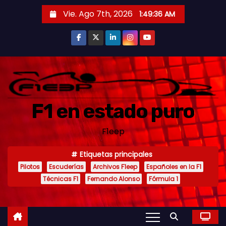
S
Vie. Ago 7th, 2026
1:49:38 AM
a
l
t
a
r
a
F1 en estado puro
l
c
F1eep
o
n
Etiquetas principales
t
Pilotos
Escuderías
Archivos F1eep
Españoles en la F1
e
Técnicas F1
Fernando Alonso
Fórmula 1
n
i
d