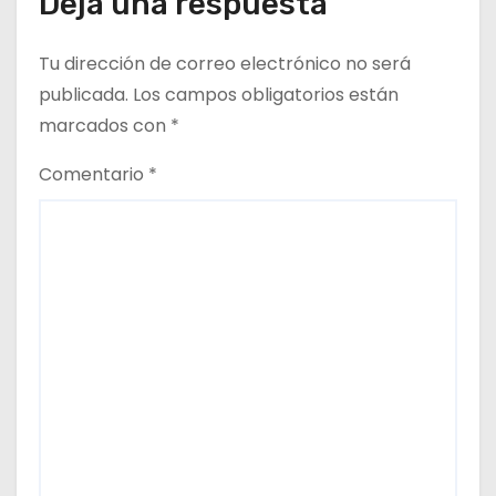
Deja una respuesta
a
d
Tu dirección de correo electrónico no será
publicada.
Los campos obligatorios están
a
marcados con
*
s
Comentario
*