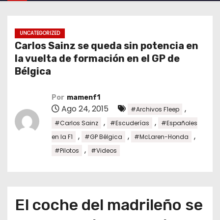
o
UNCATEGORIZED
Carlos Sainz se queda sin potencia en
la vuelta de formación en el GP de
Bélgica
Por
mamenf1
Ago 24, 2015
,
#Archivos F1eep
,
,
#Carlos Sainz
#Escuderías
#Españoles
,
,
,
en la F1
#GP Bélgica
#McLaren-Honda
,
#Pilotos
#Videos
El coche del madrileño se