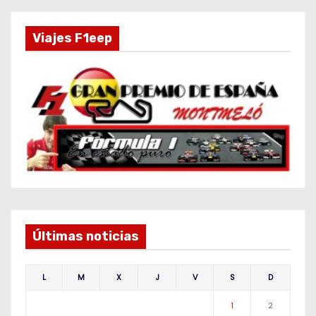
Viajes F1eep
Últimas noticias
L
M
X
J
V
S
D
1
2