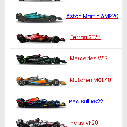
Aston Martin AMR26
Ferrari SF26
Mercedes W17
McLaren MCL40
Red Bull RB22
Haas VF26