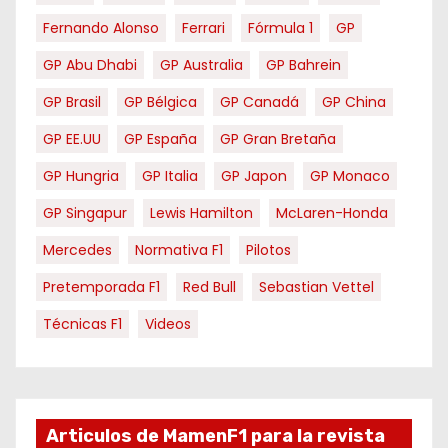
Fernando Alonso
Ferrari
Fórmula 1
GP
GP Abu Dhabi
GP Australia
GP Bahrein
GP Brasil
GP Bélgica
GP Canadá
GP China
GP EE.UU
GP España
GP Gran Bretaña
GP Hungria
GP Italia
GP Japon
GP Monaco
GP Singapur
Lewis Hamilton
McLaren-Honda
Mercedes
Normativa F1
Pilotos
Pretemporada F1
Red Bull
Sebastian Vettel
Técnicas F1
Videos
Articulos de MamenF1 para la revista