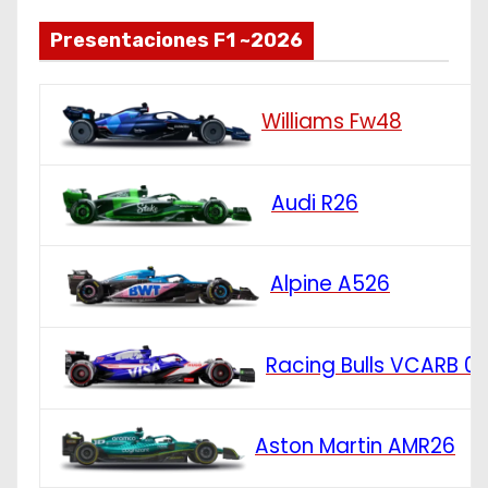
Presentaciones F1 ~2026
Williams Fw48
Audi R26
Alpine A526
Racing Bulls VCARB 0
Aston Martin AMR26