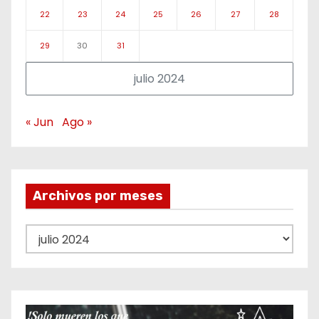
22
23
24
25
26
27
28
29
30
31
julio 2024
« Jun
Ago »
Archivos por meses
A
r
c
h
i