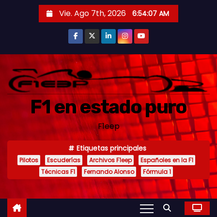
S
Vie. Ago 7th, 2026
6:54:09 AM
a
l
t
a
r
a
F1 en estado puro
l
c
F1eep
o
n
Etiquetas principales
t
Pilotos
Escuderías
Archivos F1eep
Españoles en la F1
e
Técnicas F1
Fernando Alonso
Fórmula 1
n
i
d