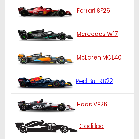
Ferrari SF26
Mercedes W17
McLaren MCL40
Red Bull RB22
Haas VF26
Cadillac