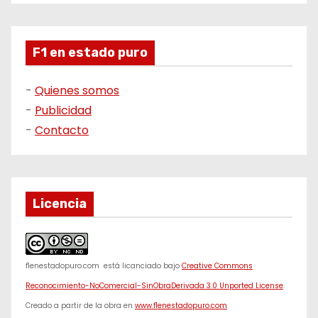
F1 en estado puro
-
Quienes somos
-
Publicidad
-
Contacto
Licencia
f1enestadopuro.com
está licanciado bajo
Creative Commons
Reconocimiento-NoComercial-SinObraDerivada 3.0 Unported License
.
Creado a partir de la obra en
www.f1enestadopuro.com