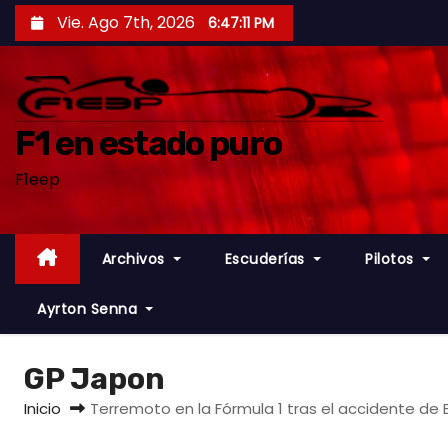
S
Vie. Ago 7th, 2026
6:47:12 PM
a
l
t
a
F1 en estado puro
r
F1eep
a
l
c
Archivos
Escuderías
Pilotos
o
n
Ayrton Senna
t
e
GP Japon
n
i
Inicio
Terremoto en la Fórmula 1 tras el accidente de 
d