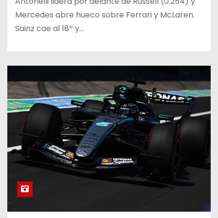
Antonelli lidera por delante de Russell (0.254) y
Mercedes abre hueco sobre Ferrari y McLaren.
Sainz cae al 18º y…