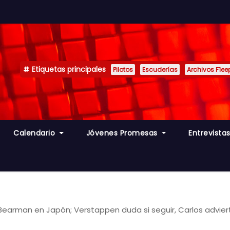
Etiquetas principales
Pilotos
Escuderías
Archivos F1ee
Calendario
Jóvenes Promesas
Entrevista
Bearman en Japón; Verstappen duda si seguir, Carlos adviert