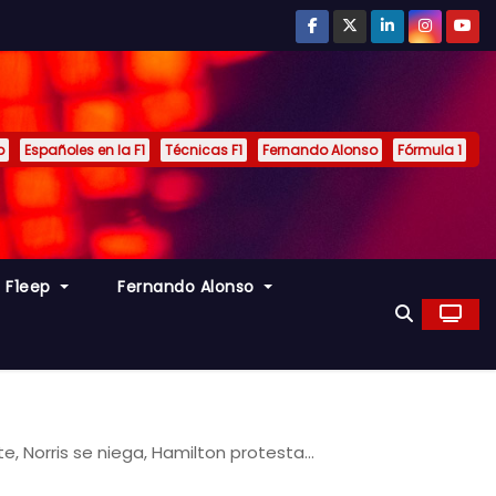
p
Españoles en la F1
Técnicas F1
Fernando Alonso
Fórmula 1
s F1eep
Fernando Alonso
e, Norris se niega, Hamilton protesta…