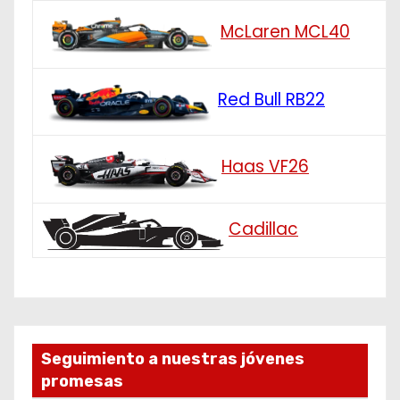
McLaren MCL40
Red Bull RB22
Haas VF26
Cadillac
Seguimiento a nuestras jóvenes
promesas