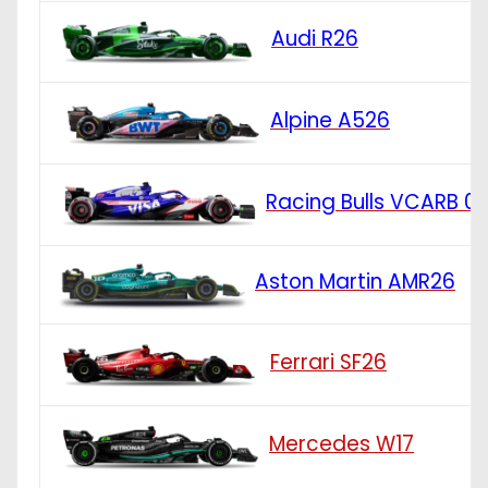
Audi R26
Alpine A526
Racing Bulls VCARB 0
Aston Martin AMR26
Ferrari SF26
Mercedes W17