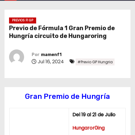
o
PREVIOS F1 GP
Previo de Fórmula 1 Gran Premio de
Hungría circuito de Hungaroring
Por
mamenf1
Jul 16, 2024
#Previo GP Hungria
Gran Premio de Hungría
Del 19 al 21 de Julio
Hungaror0ing