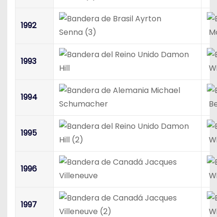
Ayrton
1992
Senna (3)
Mc
Damon
1993
Hill
Wi
Michael
1994
Schumacher
Be
Damon
1995
Hill (2)
Wi
Jacques
1996
Villeneuve
Wi
Jacques
1997
Villeneuve (2)
Wi