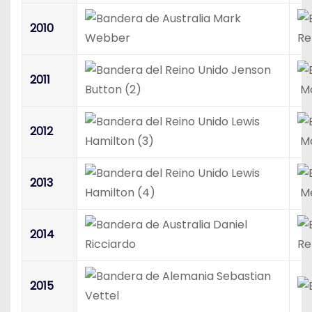
Mark
2010
Webber
Re
Jenson
2011
Button (2)
Mc
Lewis
2012
Hamilton (3)
Mc
Lewis
2013
Hamilton (4)
Me
Daniel
2014
Ricciardo
Re
Sebastian
2015
Vettel