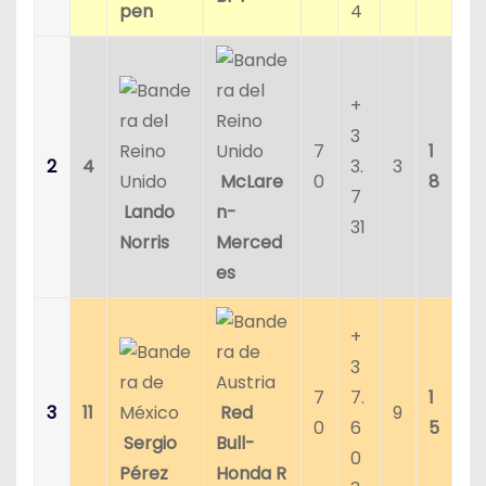
pen
4
+
3
7
1
2
4
3.
3
McLare
0
8
7
Lando
n-
31
Norris
Merced
es
+
3
7
7.
1
3
11
Red
9
0
6
5
Sergio
Bull-
0
Pérez
Honda R