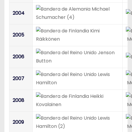
Michael
2004
Schumacher (4)
Kimi
2005
Räikkönen
Mc
Jenson
2006
Button
Lewis
2007
Hamilton
Mc
Heikki
2008
Kovalainen
Mc
Lewis
2009
Hamilton (2)
Mc