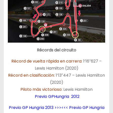
Récords del circuito
Récord de vuelta rápida en carrera:
1’16″627 –
Lewis Hamilton (2020)
Récord en clasificación:
1’13″447 – Lewis Hamilton
(2020)
Piloto más victorioso:
Lewis Hamilton
Previo GP
Hungria
2012
Previo GP
Hungria
2013
>>><<<
Previo GP Hungria