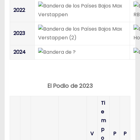
Max
2022
Verstappen
RB
Max
2023
Verstappen (2)
Ho
2024
El Podio de 2023
Ti
e
m
p
V
P
P
o