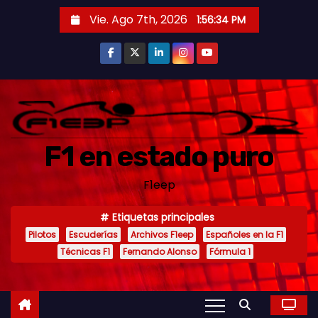
S
Vie. Ago 7th, 2026
1:56:35 PM
a
l
t
a
r
a
F1 en estado puro
l
c
F1eep
o
n
Etiquetas principales
t
Pilotos
Escuderías
Archivos F1eep
Españoles en la F1
e
Técnicas F1
Fernando Alonso
Fórmula 1
n
i
d