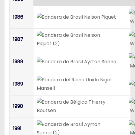
1986
Nelson Piquet
Wi
Nelson
1987
Piquet (2)
Wi
1988
Ayrton Senna
Mc
Nigel
1989
Mansell
Thierry
1990
Boutsen
Wi
Ayrton
1991
Senna (2)
Mc