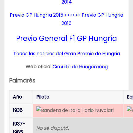
2014
Previo GP Hungría 2015
>>><<<
Previo GP Hungria
2016
Previo General F1 GP Hungría
Todas las noticias del Gran Premio de Hungria
Web oficial
Circuito de Hungaroring
Palmarés
Año
Piloto
Eq
1936
Tazio Nuvolari
1937-
No se disputó.
1985