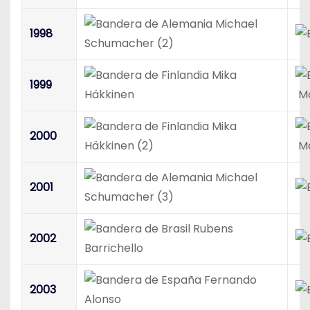
Michael
1998
Schumacher (2)
Mika
1999
Häkkinen
Mc
Mika
2000
Häkkinen (2)
Mc
Michael
2001
Schumacher (3)
Rubens
2002
Barrichello
Fernando
2003
Alonso