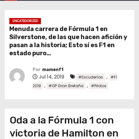
o
UNCATEGORIZED
Menuda carrera de Fórmula 1 en
Silverstone, de las que hacen afición y
pasan a la historia; Esto sí es F1 en
estado puro…
Por
mamenf1
Jul 14, 2019
,
#Escuderías
#F1
,
,
2019
#GP Gran Bretaña
#Pilotos
Oda a la Fórmula 1 con
victoria de Hamilton en