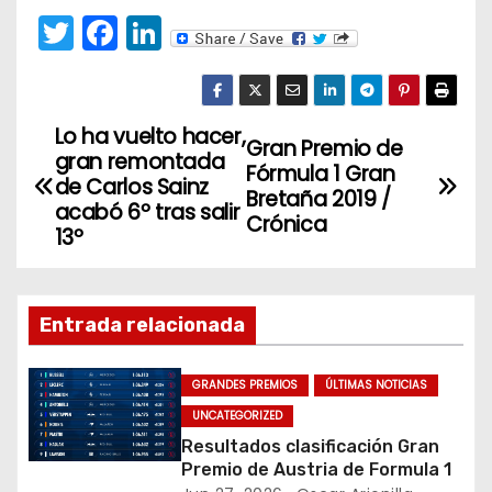
T
F
Li
w
a
n
itt
c
k
er
e
e
Lo ha vuelto hacer,
N
Gran Premio de
gran remontada
b
dI
Fórmula 1 Gran
a
de Carlos Sainz
o
n
Bretaña 2019 /
acabó 6º tras salir
Crónica
v
o
13º
k
e
g
Entrada relacionada
a
GRANDES PREMIOS
ÚLTIMAS NOTICIAS
c
UNCATEGORIZED
Resultados clasificación Gran
i
Premio de Austria de Formula 1