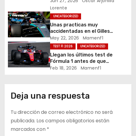
Jun 27, 2026
Oscar Arjonilla
ó
Lorente
n
UNCATEGORIZED
Unas practicas muy
d
accidentadas en el Gilles
Villeneuve deja a Fernando en
May 22, 2026
Mamenf1
e
buena posición, ¿será real?… /
TEST F1 2026
UNCATEGORIZED
Crónica libes 1 GP Canadá
e
Llegan los últimos test de
Fórmula 1 antes de que
n
comience la nueva temporada
Feb 18, 2026
Mamenf1
2026 / Crónica de esta mañana
t
en Bharéin
r
Deja una respuesta
a
Tu dirección de correo electrónico no será
d
publicada.
Los campos obligatorios están
marcados con
*
a