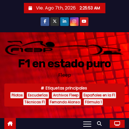
S
Vie. Ago 7th, 2026
2:25:54 AM
a
l
t
a
r
a
F1 en estado puro
l
c
F1eep
o
n
Etiquetas principales
t
Pilotos
Escuderías
Archivos F1eep
Españoles en la F1
e
Técnicas F1
Fernando Alonso
Fórmula 1
n
i
d